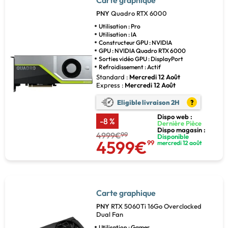
Carte graphique
PNY
Quadro RTX 6000
Utilisation : Pro
Utilisation : IA
Constructeur GPU : NVIDIA
GPU : NVIDIA Quadro RTX 6000
Sorties vidéo GPU : DisplayPort
Refroidissement : Actif
Standard :
Mercredi 12 Août
Express :
Mercredi 12 Août
Eligible livraison 2H
?
Dispo web :
-8 %
Dernière Pièce
Dispo magasin :
4999€
99
Disponible
4599€
99
mercredi 12 août
Carte graphique
PNY
RTX 5060Ti 16Go Overclocked
Dual Fan
Utilisation : Gamer