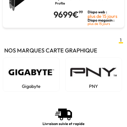
Profile
9699€
99
Dispo web :
plus de 15 jours
Dispo magasin :
plus de 15 jours
1
NOS MARQUES CARTE GRAPHIQUE
Gigabyte
PNY
Livraison suivie et rapide