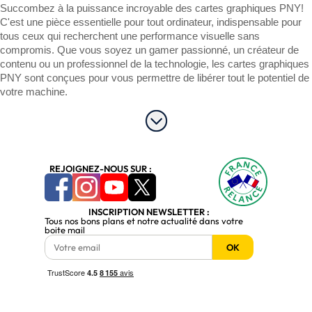
Succombez à la puissance incroyable des cartes graphiques PNY! 
C'est une pièce essentielle pour tout ordinateur, indispensable pour 
tous ceux qui recherchent une performance visuelle sans 
compromis. Que vous soyez un gamer passionné, un créateur de 
contenu ou un professionnel de la technologie, les cartes graphiques 
PNY sont conçues pour vous permettre de libérer tout le potentiel de 
votre machine.
Les cartes graphiques PNY sont dotées des dernières innovations 
technologiques pour vous offrir une expérience visuelle 
époustouflante. Elles supportent la 
résolution 4K
, HDR et sont 
capables de faire tourner les 
derniers jeux vidéo avec une fluidité 
REJOIGNEZ-NOUS SUR :
inégalée
. Sans oublier leur compatibilité avec la réalité virtuelle, vous 
plongeant dans des mondes immersifs d'une réalité bluffante.
INSCRIPTION NEWSLETTER :
Tous nos bons plans et notre actualité dans votre
Ces bijoux de technologie disposent d'un refroidissement à la pointe, 
boite mail
garantissant une performance maximale et une durée de vie 
OK
prolongée de votre matériel. Leur design moderne et leur éclairage 
RGB personnalisable en font une addition visuellement 
impressionnante à votre configuration.