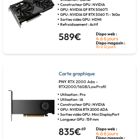
Constructeur GPU : NVIDIA
GPU : NVIDIA GF RTX 5060Ti
GPU : NVIDIA GF RTX 5060 Ti - 16Go
Sorties vidéo GPU : HDMI
Refroidissement : Actif
589€
Dispo web :
4 à 6 jours
Dispo magasin :
10 à 12 jours
Carte graphique
PNY
RTX 2000 Ada -
RTX2000/16GB/LowProfil
Utilisation : Pro
Utilisation : IA
Constructeur GPU : NVIDIA
GPU : NVIDIA RTX 2000 ADA
Sorties vidéo GPU : Mini DisplayPort
Longueur GPU : 159 mm
835€
69
Dispo web :
4 à 6 jours
Dispo magasin :