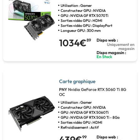
Utilisation : Gamer
Constructeur GPU : NVIDIA
GPU : NVIDIA GF RTX 5070Ti
Sorties vidéo GPU : HDMI
Sorties vidéo GPU : DisplayPort
Longueur GPU : 300 mm
1034€
89
Dispo web :
Uniquement en
magasin
Dispo magasin :
En Stock
Carte graphique
PNY
Nvidia GeForce RTX 5060 Ti 8G
OC
Utilisation : Gamer
Constructeur GPU : NVIDIA
GPU : NVIDIA GF RTX 5060Ti
GPU : NVIDIA GF RTX 5060 Ti - 8Go
Sorties vidéo GPU : HDMI
Refroidissement : Actif
439€
99
Dispo web :