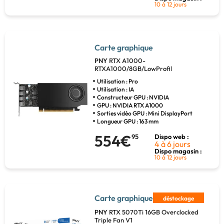
10 à 12 jours
Carte graphique
PNY
RTX A1000-
RTXA1000/8GB/LowProfil
Utilisation : Pro
Utilisation : IA
Constructeur GPU : NVIDIA
GPU : NVIDIA RTX A1000
Sorties vidéo GPU : Mini DisplayPort
Longueur GPU : 163 mm
554€
95
Dispo web :
4 à 6 jours
Dispo magasin :
10 à 12 jours
Carte graphique
déstockage
PNY
RTX 5070Ti 16GB Overclocked
Triple Fan V1