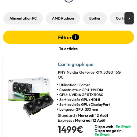
de haute qualité, les cartes graphiques PNY sont votre allié pour une 
expérience informatique incomparable. Elles incarnent l'union parfaite 
entre 
puissance
, 
qualité et durabilité
, prêtes à répondre aux exigences 
Alimentation PC
AMD Radeon
Boitier
Carte graph
les plus élevées.
Filtrer
1
14 articles
Carte graphique
PNY
Nvidia GeForce RTX 5080 16G
OC
Utilisation : Gamer
Constructeur GPU : NVIDIA
GPU : NVIDIA GF RTX 5080
Sorties vidéo GPU : HDMI
Sorties vidéo GPU : DisplayPort
Longueur GPU : 330 mm
Standard :
Mercredi 12 Août
Express :
Mercredi 12 Août
1499€
Dispo web :
En Stock
Dispo magasin :
En Stock