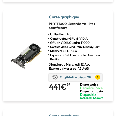
Carte graphique
PNY
T1000-Seconde Vie-Etat
Satisfaisant
Utilisation : Pro
Constructeur GPU : NVIDIA
GPU : NVIDIA Quadro T1000
Sorties vidéo GPU : Mini DisplayPort
Mémoire GPU : 8Go
Equerre PCI-E Low Profile : Avec Low
Profile
Standard :
Mercredi 12 Août
Express :
Mercredi 12 Août
Eligible livraison 2H
?
441€
99
Dispo web :
Dernière Pièce
Dispo magasin :
Disponible
mercredi 12 août