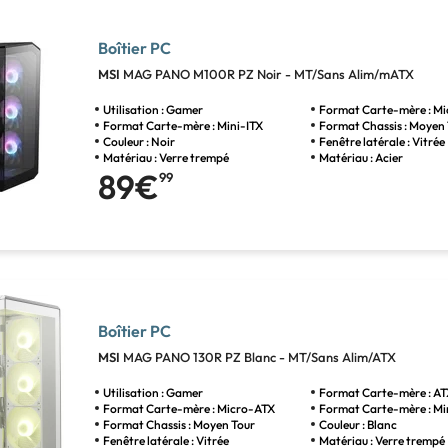
Boîtier PC
MSI
MAG PANO M100R PZ Noir - MT/Sans Alim/mATX
Utilisation : Gamer
Format Carte-mère : M
Format Carte-mère : Mini-ITX
Format Chassis : Moyen
Couleur : Noir
Fenêtre latérale : Vitrée
Matériau : Verre trempé
Matériau : Acier
89€
99
Boîtier PC
MSI
MAG PANO 130R PZ Blanc - MT/Sans Alim/ATX
Utilisation : Gamer
Format Carte-mère : A
Format Carte-mère : Micro-ATX
Format Carte-mère : Mi
Format Chassis : Moyen Tour
Couleur : Blanc
Fenêtre latérale : Vitrée
Matériau : Verre trempé