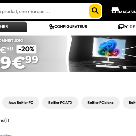
MAGASI
AMER
CONFIGURATEUR
PC DE
Asus Boitier PC
Boitier PC ATX
Boitier PC blanc
Boit
ns
(1)