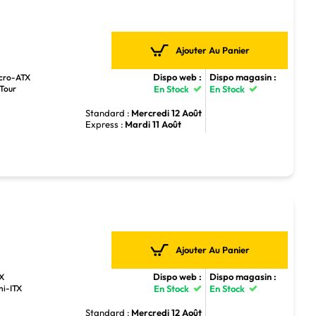
Ajouter Au Panier
Dispo web :
Dispo magasin :
icro-ATX
 Tour
En Stock
En Stock
Standard :
Mercredi 12 Août
Express :
Mardi 11 Août
Ajouter Au Panier
Dispo web :
Dispo magasin :
TX
ni-ITX
En Stock
En Stock
Standard :
Mercredi 12 Août