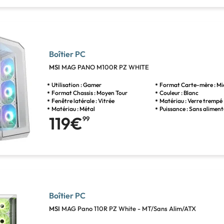
Boîtier PC
MSI
MAG PANO M100R PZ WHITE
Utilisation : Gamer
Format Carte-mère : M
Format Chassis : Moyen Tour
Couleur : Blanc
Fenêtre latérale : Vitrée
Matériau : Verre trempé
Matériau : Métal
Puissance : Sans alimen
119€
99
Boîtier PC
MSI
MAG Pano 110R PZ White - MT/Sans Alim/ATX