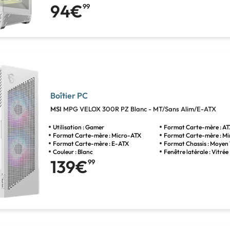
94€
99
Boîtier PC
MSI
MPG VELOX 300R PZ Blanc - MT/Sans Alim/E-ATX
Utilisation : Gamer
Format Carte-mère : A
Format Carte-mère : Micro-ATX
Format Carte-mère : Mi
Format Carte-mère : E-ATX
Format Chassis : Moyen
Couleur : Blanc
Fenêtre latérale : Vitrée
139€
99