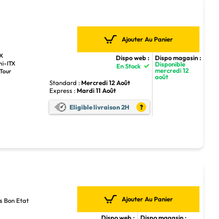
Ajouter Au Panier
TX
Dispo web :
Dispo magasin :
ni-ITX
Disponible
En Stock
mercredi 12
 Tour
août
Standard :
Mercredi 12 Août
Express :
Mardi 11 Août
Eligible livraison 2H
?
Ajouter Au Panier
s Bon Etat
Dispo web :
Dispo magasin :