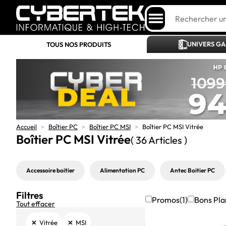
UNIVERS G
TOUS NOS PRODUITS
Accueil
>
Boîtier PC
>
Boîtier PC MSI
>
Boîtier PC MSI Vitrée
Boîtier PC MSI Vitrée
( 36 Articles )
Accessoire boitier
Alimentation PC
Antec Boitier PC
Filtres
Promos
(1)
Bons Pla
Tout effacer
×
×
Vitrée
MSI