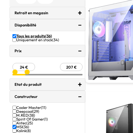
Retrait en magasin
Disponibilité
Tous les produits
(36)
Uniquement en stock
(34)
Prix
Etat du produit
Constructeur
Cooler Master
(11)
Deepcool
(29)
M.RED
(38)
Spirit Of Gamer
(1)
Antec
(25)
MSI
(36)
Kolink
(8)