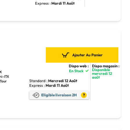
Express :
Mardi 11 Août
Ajouter Au Panier
Dispo web :
Dispo magasin :
Disponible
En Stock
TX
mercredi 12
ni-ITX
août
Standard :
Mercredi 12 Août
 Tour
Express :
Mardi 11 Août
Eligible livraison 2H
?