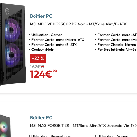
Boîtier PC
MSI
MPG VELOX 300R PZ Noir - MT/Sans Alim/E-ATX
Utilisation : Gamer
Format Carte-mère : A
Format Carte-mère : Micro-ATX
Format Carte-mère : Mi
Format Carte-mère : E-ATX
Format Chassis : Moyen
Couleur : Noir
Fenêtre latérale : Vitrée
-23 %
162€
91
124€
99
Boîtier PC
MSI
MAG FORGE 112R - MT/Sans Alim/ATX-Seconde Vie-Trè
Utilisation : Bureautique
Utilisation : Gamer