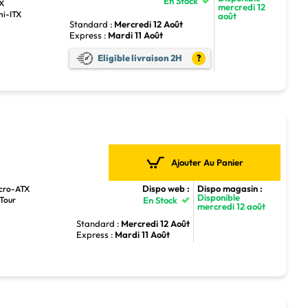
En Stock
TX
mercredi 12
ni-ITX
août
Standard :
Mercredi 12 Août
Express :
Mardi 11 Août
Eligible livraison 2H
?
Ajouter Au Panier
Dispo web :
Dispo magasin :
icro-ATX
Disponible
 Tour
En Stock
mercredi 12 août
Standard :
Mercredi 12 Août
Express :
Mardi 11 Août