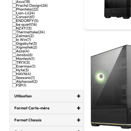
Asus
(18)
Fractal Design
(26)
Phanteks
(22)
Lian-Li
(24)
Corsair
(61)
ENDORFY
(5)
be quiet!
(16)
NZXT
(13)
Thermaltake
(24)
Zalman
(2)
In Win
(7)
Gigabyte
(3)
Xigmatek
(2)
Azza
(4)
Jonsbo
(6)
Montech
(1)
TRYX
(3)
Enermax
(1)
Hyte
(3)
HAVN
(4)
Seasonic
(1)
Alphacool
(2)
FSP
(1)
Utilisation
Format Carte-mère
Format Chassis