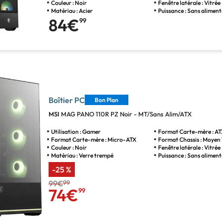
Couleur : Noir
Fenêtre latérale : Vitrée
Matériau : Acier
Puissance : Sans alimen
84€
99
Boîtier PC
Bon Plan
MSI
MAG PANO 110R PZ Noir - MT/Sans Alim/ATX
Utilisation : Gamer
Format Carte-mère : A
Format Carte-mère : Micro-ATX
Format Chassis : Moyen
Couleur : Noir
Fenêtre latérale : Vitrée
Matériau : Verre trempé
Puissance : Sans alimen
-25 %
99€
99
74€
99