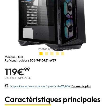
Photos non contractuelles.
Marque :
MSI
Ref constructeur :
306-7G10R21-W57
119€
99
0€ d'éco-part
DEEE
Disponible en seconde vie à partir de
62,43
€.
En savoir plus
Caractéristiques principales