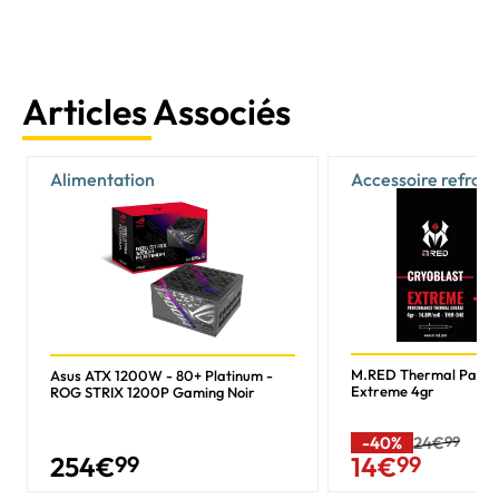
Articles Associés
Alimentation
Accessoire refroi
M.RED Thermal Past
Asus ATX 1200W - 80+ Platinum -
Extreme 4gr
ROG STRIX 1200P Gaming Noir
-40%
24€
99
254
€
99
14
€
99