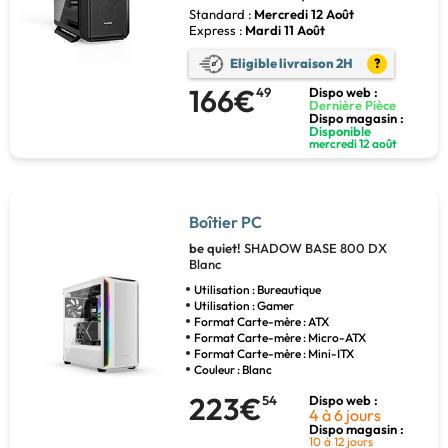
Standard :
Mercredi 12 Août
Express :
Mardi 11 Août
Eligible livraison 2H
?
166€
49
Dispo web :
Dernière Pièce
Dispo magasin :
Disponible
mercredi 12 août
Boîtier PC
be quiet!
SHADOW BASE 800 DX
Blanc
Utilisation : Bureautique
Utilisation : Gamer
Format Carte-mère : ATX
Format Carte-mère : Micro-ATX
Format Carte-mère : Mini-ITX
Couleur : Blanc
223€
54
Dispo web :
4 à 6 jours
Dispo magasin :
10 à 12 jours