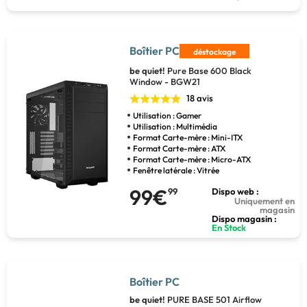
Boîtier PC
déstockage
be quiet!
Pure Base 600 Black
Window - BGW21
18 avis
Utilisation : Gamer
Utilisation : Multimédia
Format Carte-mère : Mini-ITX
Format Carte-mère : ATX
Format Carte-mère : Micro-ATX
Fenêtre latérale : Vitrée
99€
99
Dispo web :
Uniquement en
magasin
Dispo magasin :
En Stock
Boîtier PC
be quiet!
PURE BASE 501 Airflow