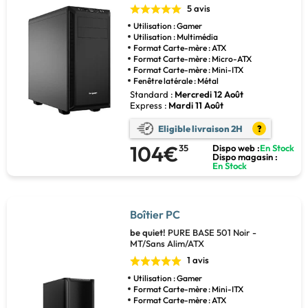
5 avis
Utilisation : Gamer
Utilisation : Multimédia
Format Carte-mère : ATX
Format Carte-mère : Micro-ATX
Format Carte-mère : Mini-ITX
Fenêtre latérale : Métal
Standard :
Mercredi 12 Août
Express :
Mardi 11 Août
Eligible livraison 2H
?
104€
35
Dispo web :
En Stock
Dispo magasin :
En Stock
Boîtier PC
be quiet!
PURE BASE 501 Noir -
MT/Sans Alim/ATX
1 avis
Utilisation : Gamer
Format Carte-mère : Mini-ITX
Format Carte-mère : ATX