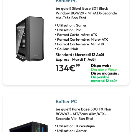
Boîtier PC
be quiet!
Silent Base 801 Black
Window BGW29 - MT/ATX-Seconde
Vie-Très Bon Etat
Utilisation : Gamer
Utilisation : Pro
Format Carte-mère : ATX
Format Carte-mère : Micro-ATX
Format Carte-mère : Mini-ITX
Couleur : Noir
Standard :
Mercredi 12 Août
Express :
Mardi 11 Août
134€
99
Dispo web :
Dernière Pièce
Dispo magasin :
Disponible
mercredi 12 août
Boîtier PC
be quiet!
Pure Base 500 FX Noir
BGW43 - MT/Sans Alim/ATX-
Seconde Vie-Bon Etat
Utilisation : Bureautique
Utilisation : Gamer