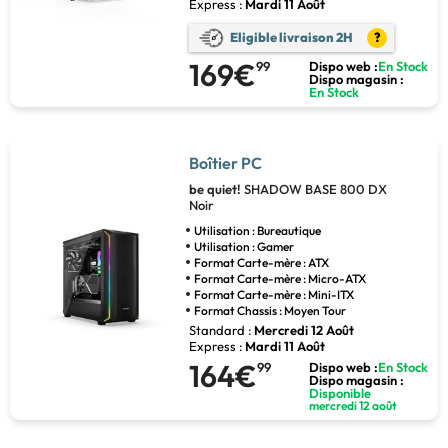
Express :
Mardi 11 Août
Eligible livraison 2H
?
169€
99
Dispo web :
En Stock
Dispo magasin :
En Stock
Boîtier PC
be quiet!
SHADOW BASE 800 DX
Noir
Utilisation : Bureautique
Utilisation : Gamer
Format Carte-mère : ATX
Format Carte-mère : Micro-ATX
Format Carte-mère : Mini-ITX
Format Chassis : Moyen Tour
Standard :
Mercredi 12 Août
Express :
Mardi 11 Août
164€
99
Dispo web :
En Stock
Dispo magasin :
Disponible
mercredi 12 août