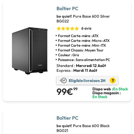
Boîtier PC
be quiet!
Pure Base 600 Silver
BG022
6 avis
Format Carte-mère : ATX
Format Carte-mère : Micro-ATX
Format Carte-mère : Mini-ITX
Format Chassis : Moyen Tour
Couleur : Gris
Puissance : Sans alimentation PC
Standard :
Mercredi 12 Août
Express :
Mardi 11 Août
Eligible livraison 2H
?
99€
99
Dispo web :
En Stock
Dispo magasin :
En Stock
Boîtier PC
be quiet!
Pure Base 600 Black
BG021