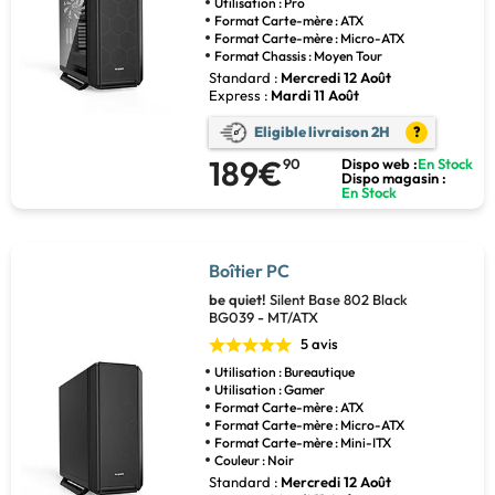
Utilisation : Pro
Format Carte-mère : ATX
Format Carte-mère : Micro-ATX
Format Chassis : Moyen Tour
Standard :
Mercredi 12 Août
Express :
Mardi 11 Août
Eligible livraison 2H
?
189€
90
Dispo web :
En Stock
Dispo magasin :
En Stock
Boîtier PC
be quiet!
Silent Base 802 Black
BG039 - MT/ATX
5 avis
Utilisation : Bureautique
Utilisation : Gamer
Format Carte-mère : ATX
Format Carte-mère : Micro-ATX
Format Carte-mère : Mini-ITX
Couleur : Noir
Standard :
Mercredi 12 Août