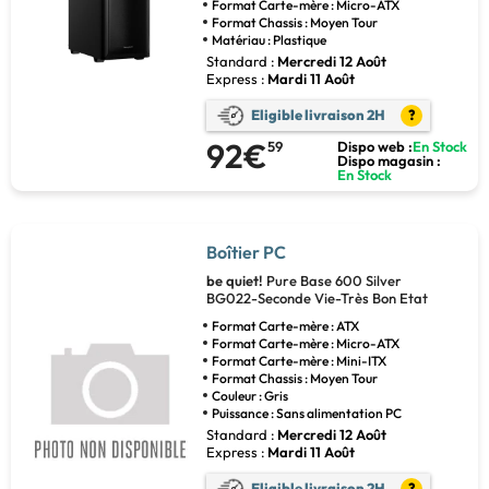
Format Carte-mère : Micro-ATX
Format Chassis : Moyen Tour
Matériau : Plastique
Standard :
Mercredi 12 Août
Express :
Mardi 11 Août
Eligible livraison 2H
?
92€
59
Dispo web :
En Stock
Dispo magasin :
En Stock
Boîtier PC
be quiet!
Pure Base 600 Silver
BG022-Seconde Vie-Très Bon Etat
Format Carte-mère : ATX
Format Carte-mère : Micro-ATX
Format Carte-mère : Mini-ITX
Format Chassis : Moyen Tour
Couleur : Gris
Puissance : Sans alimentation PC
Standard :
Mercredi 12 Août
Express :
Mardi 11 Août
Eligible livraison 2H
?