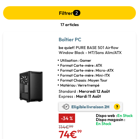
Filtrer
2
17 articles
Boîtier PC
be quiet!
PURE BASE 501 Airflow
Window Black - MT/Sans Alim/ATX
Utilisation : Gamer
Format Carte-mère : ATX
Format Carte-mère : Micro-ATX
Format Carte-mère : Mini-ITX
Format Chassis : Moyen Tour
Matériau : Verre trempé
Standard :
Mercredi 12 Août
Express :
Mardi 11 Août
Eligible livraison 2H
?
Dispo web :
En Stock
-34 %
Dispo magasin :
En Stock
114€
99
74€
99