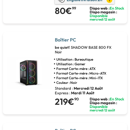
80€
99
Dispo web :
En Stock
Dispo magasin :
Disponible
mercredi 12 août
Boîtier PC
be quiet!
SHADOW BASE 800 FX
Noir
Utilisation : Bureautique
Utilisation : Gamer
Format Carte-mère : ATX
Format Carte-mère : Micro-ATX
Format Carte-mère : Mini-ITX
Couleur : Noir
Standard :
Mercredi 12 Août
Express :
Mardi 11 Août
219€
90
Dispo web :
En Stock
Dispo magasin :
Disponible
mercredi 12 août