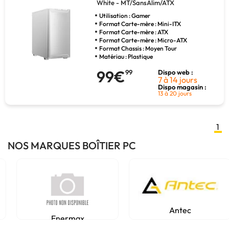
White - MT/SansAlim/ATX
Utilisation : Gamer
Format Carte-mère : Mini-ITX
Format Carte-mère : ATX
Format Carte-mère : Micro-ATX
Format Chassis : Moyen Tour
Matériau : Plastique
99€
99
Dispo web :
7 à 14 jours
Dispo magasin :
13 à 20 jours
1
NOS MARQUES BOÎTIER PC
Antec
Enermax