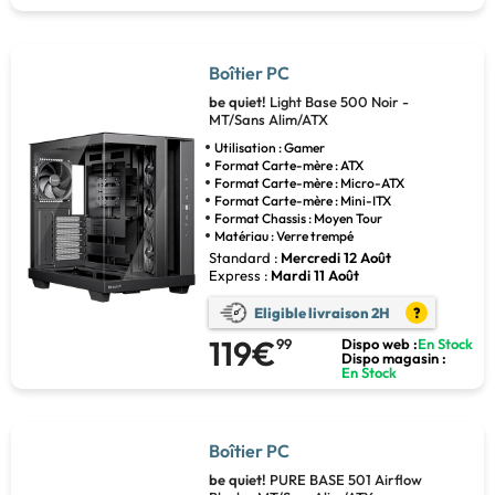
Boîtier PC
be quiet!
Light Base 500 Noir -
MT/Sans Alim/ATX
Utilisation : Gamer
Format Carte-mère : ATX
Format Carte-mère : Micro-ATX
Format Carte-mère : Mini-ITX
Format Chassis : Moyen Tour
Matériau : Verre trempé
Standard :
Mercredi 12 Août
Express :
Mardi 11 Août
Eligible livraison 2H
?
119€
99
Dispo web :
En Stock
Dispo magasin :
En Stock
Boîtier PC
be quiet!
PURE BASE 501 Airflow