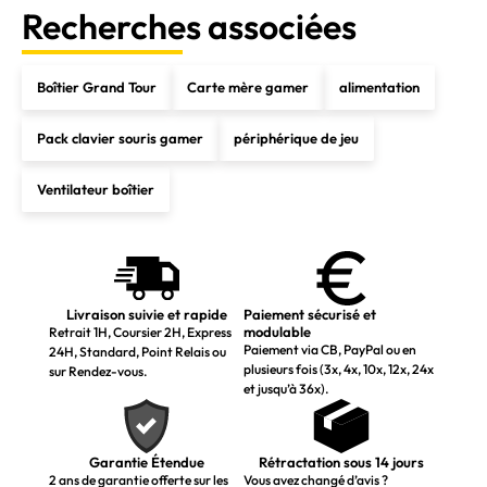
Recherches associées
Boîtier Grand Tour
Carte mère gamer
alimentation
Pack clavier souris gamer
périphérique de jeu
Ventilateur boîtier
Livraison suivie et rapide
Paiement sécurisé et
modulable
Retrait 1H, Coursier 2H, Express
Paiement via CB, PayPal ou en
24H, Standard, Point Relais ou
plusieurs fois (3x, 4x, 10x, 12x, 24x
sur Rendez-vous.
et jusqu’à 36x).
Garantie Étendue
Rétractation sous 14 jours
2 ans de garantie offerte sur les
Vous avez changé d’avis ?