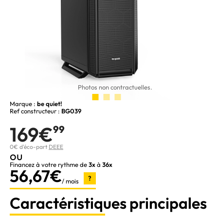
Photos non contractuelles.
Marque :
be quiet!
Ref constructeur :
BG039
169€
99
0€ d'éco-part
DEEE
ou
Financez à votre rythme de
3x
à
36x
56,67€
?
/ mois
Caractéristiques principales