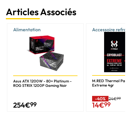
Articles Associés
Alimentation
Accessoire refroi
M.RED Thermal Past
Asus ATX 1200W - 80+ Platinum -
Extreme 4gr
ROG STRIX 1200P Gaming Noir
-40%
24€
99
254
€
99
14
€
99