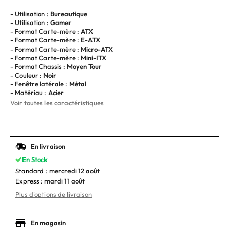
- Utilisation :
Bureautique
- Utilisation :
Gamer
- Format Carte-mère :
ATX
- Format Carte-mère :
E-ATX
- Format Carte-mère :
Micro-ATX
- Format Carte-mère :
Mini-ITX
- Format Chassis :
Moyen Tour
- Couleur :
Noir
- Fenêtre latérale :
Métal
- Matériau :
Acier
Voir toutes les caractéristiques
En livraison
En Stock
Standard :
mercredi 12 août
Express :
mardi 11 août
Plus d'options de livraison
En magasin