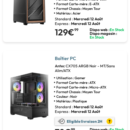
Format Carte-mère : E-ATX
Format Chassis : Moyen Tour
Matériau : Acier
Standard :
Mercredi 12 Août
Express :
Mercredi 12 Août
129€
99
Dispo web :
En Stock
Dispo magasin :
En Stock
Boîtier PC
Antec
CX705 ARGB Noir - MT/Sans
Alim/ATX
Utilisation : Gamer
Format Carte-mère : ATX
Format Carte-mère : Micro-ATX
Format Chassis : Moyen Tour
Couleur : Noir
Matériau : Plastique
Standard :
Mercredi 12 Août
Express :
Mercredi 12 Août
Eligible livraison 2H
?
99
Dispo web :
En Stock