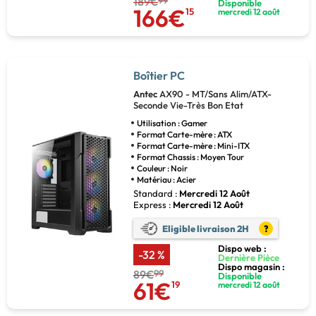
189€
99
Disponible
166€
15
mercredi 12 août
Boîtier PC
Antec
AX90 - MT/Sans Alim/ATX-
Seconde Vie-Très Bon Etat
Utilisation : Gamer
Format Carte-mère : ATX
Format Carte-mère : Mini-ITX
Format Chassis : Moyen Tour
Couleur : Noir
Matériau : Acier
Standard :
Mercredi 12 Août
Express :
Mercredi 12 Août
Eligible livraison 2H
?
Dispo web :
-32 %
Dernière Pièce
Dispo magasin :
89€
99
Disponible
61€
19
mercredi 12 août