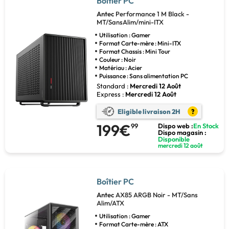
Boîtier PC
Antec
Performance 1 M Black -
MT/SansAlim/mini-ITX
Utilisation : Gamer
Format Carte-mère : Mini-ITX
Format Chassis : Mini Tour
Couleur : Noir
Matériau : Acier
Puissance : Sans alimentation PC
Standard :
Mercredi 12 Août
Express :
Mercredi 12 Août
Eligible livraison 2H
?
199€
99
Dispo web :
En Stock
Dispo magasin :
Disponible
mercredi 12 août
Boîtier PC
Antec
AX85 ARGB Noir - MT/Sans
Alim/ATX
Utilisation : Gamer
Format Carte-mère : ATX