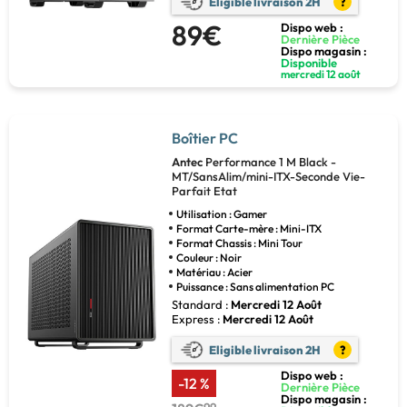
Eligible livraison 2H
?
89€
Dispo web :
Dernière Pièce
Dispo magasin :
Disponible
mercredi 12 août
Boîtier PC
Antec
Performance 1 M Black -
MT/SansAlim/mini-ITX-Seconde Vie-
Parfait Etat
Utilisation : Gamer
Format Carte-mère : Mini-ITX
Format Chassis : Mini Tour
Couleur : Noir
Matériau : Acier
Puissance : Sans alimentation PC
Standard :
Mercredi 12 Août
Express :
Mercredi 12 Août
Eligible livraison 2H
?
Dispo web :
-12 %
Dernière Pièce
Dispo magasin :