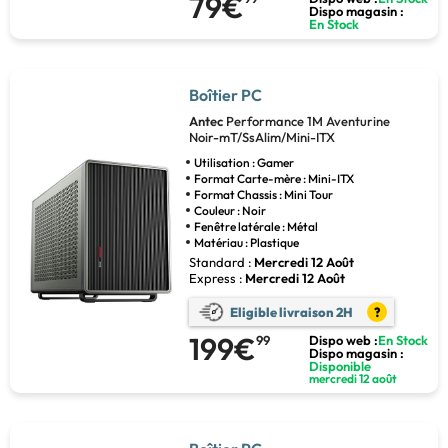
79€
Dispo magasin :
En Stock
Boîtier PC
Antec
Performance 1M Aventurine
Noir-mT/SsAlim/Mini-ITX
Utilisation : Gamer
Format Carte-mère : Mini-ITX
Format Chassis : Mini Tour
Couleur : Noir
Fenêtre latérale : Métal
Matériau : Plastique
Standard :
Mercredi 12 Août
Express :
Mercredi 12 Août
Eligible livraison 2H
?
199€
99
Dispo web :
En Stock
Dispo magasin :
Disponible
mercredi 12 août