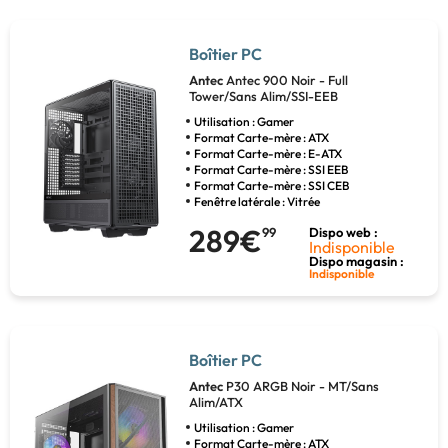
Boîtier PC
Antec
Antec 900 Noir - Full
Tower/Sans Alim/SSI-EEB
Utilisation : Gamer
Format Carte-mère : ATX
Format Carte-mère : E-ATX
Format Carte-mère : SSI EEB
Format Carte-mère : SSI CEB
Fenêtre latérale : Vitrée
289€
99
Dispo web :
Indisponible
Dispo magasin :
Indisponible
Boîtier PC
Antec
P30 ARGB Noir - MT/Sans
Alim/ATX
Utilisation : Gamer
Format Carte-mère : ATX