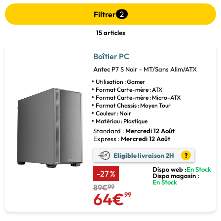
Filtrer
2
15 articles
Boîtier PC
Antec
P7 S Noir - MT/Sans Alim/ATX
Utilisation : Gamer
Format Carte-mère : ATX
Format Carte-mère : Micro-ATX
Format Chassis : Moyen Tour
Couleur : Noir
Matériau : Plastique
Standard :
Mercredi 12 Août
Express :
Mercredi 12 Août
Eligible livraison 2H
?
Dispo web :
En Stock
-27 %
Dispo magasin :
En Stock
89€
99
64€
99