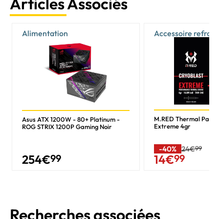
Articles Associés
Alimentation
Accessoire refroi
M.RED Thermal Past
Asus ATX 1200W - 80+ Platinum -
Extreme 4gr
ROG STRIX 1200P Gaming Noir
-40%
24€
99
254
€
99
14
€
99
Recherches associées