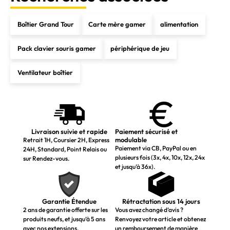
Boîtier Grand Tour
Carte mère gamer
alimentation
Pack clavier souris gamer
périphérique de jeu
Ventilateur boîtier
Livraison suivie et rapide
Paiement sécurisé et
modulable
Retrait 1H, Coursier 2H, Express
Paiement via CB, PayPal ou en
24H, Standard, Point Relais ou
plusieurs fois (3x, 4x, 10x, 12x, 24x
sur Rendez-vous.
et jusqu’à 36x).
Garantie Étendue
Rétractation sous 14 jours
2 ans de garantie offerte sur les
Vous avez changé d’avis ?
produits neufs, et jusqu’à 5 ans
Renvoyez votre article et obtenez
avec nos extensions.
un remboursement de manière