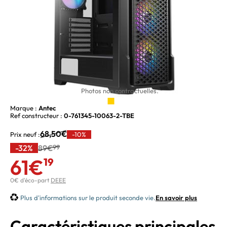
Photos non contractuelles.
Marque :
Antec
Ref constructeur :
0-761345-10063-2-TBE
68,50€
Prix neuf :
-10%
-32%
89€
99
61€
19
0€ d'éco-part
DEEE
Plus d'informations sur le produit seconde vie.
En savoir plus
Caractéristiques principales