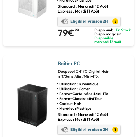
Matériau : Plastique
Standard :
Mercredi 12 Août
Express :
Mardi 11 Août
Eligible livraison 2H
?
79€
99
Dispo web :
En Stock
Dispo magasin :
Disponible
mercredi 12 août
Boîtier PC
Deepcool
CH170 Digital Noir -
mT/Sans Alim/Mini-ITX
Utilisation : Bureautique
Utilisation : Gamer
Format Carte-mère : Mini-ITX
Format Chassis : Mini Tour
Couleur : Noir
Matériau : Plastique
Standard :
Mercredi 12 Août
Express :
Mardi 11 Août
Eligible livraison 2H
?