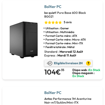
Boîtier PC
be quiet!
Pure Base 600 Black
BG021
5 avis
Utilisation : Gamer
Utilisation : Multimédia
Format Carte-mère : ATX
Format Carte-mère : Micro-ATX
Format Carte-mère : Mini-ITX
Fenêtre latérale : Métal
Standard :
Mercredi 12 Août
Express :
Mardi 11 Août
Eligible livraison 2H
?
104€
35
Dispo web :
En Stock
Dispo magasin :
En Stock
Boîtier PC
Antec
Performance 1M Aventurine
Noir-mT/SsAlim/Mini-ITX