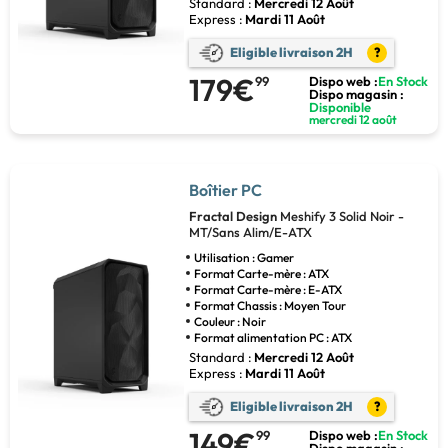
Standard :
Mercredi 12 Août
Express :
Mardi 11 Août
Eligible livraison 2H
?
179€
99
Dispo web :
En Stock
Dispo magasin :
Disponible
mercredi 12 août
Boîtier PC
Fractal Design
Meshify 3 Solid Noir -
MT/Sans Alim/E-ATX
Utilisation : Gamer
Format Carte-mère : ATX
Format Carte-mère : E-ATX
Format Chassis : Moyen Tour
Couleur : Noir
Format alimentation PC : ATX
Standard :
Mercredi 12 Août
Express :
Mardi 11 Août
Eligible livraison 2H
?
149€
99
Dispo web :
En Stock
Dispo magasin :