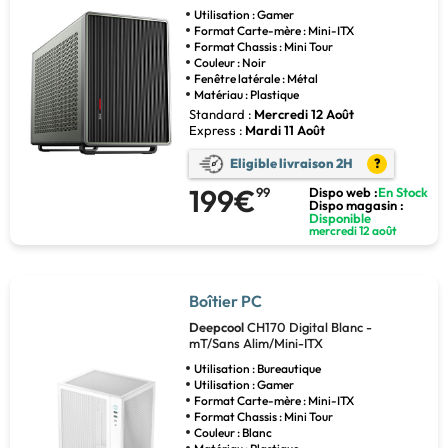
Utilisation : Gamer
Format Carte-mère : Mini-ITX
Format Chassis : Mini Tour
Couleur : Noir
Fenêtre latérale : Métal
Matériau : Plastique
Standard :
Mercredi 12 Août
Express :
Mardi 11 Août
Eligible livraison 2H
?
199€
99
Dispo web :
En Stock
Dispo magasin :
Disponible
mercredi 12 août
Boîtier PC
Deepcool
CH170 Digital Blanc -
mT/Sans Alim/Mini-ITX
Utilisation : Bureautique
Utilisation : Gamer
Format Carte-mère : Mini-ITX
Format Chassis : Mini Tour
Couleur : Blanc