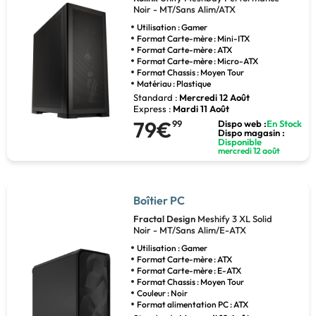
Noir - MT/Sans Alim/ATX
Utilisation : Gamer
Format Carte-mère : Mini-ITX
Format Carte-mère : ATX
Format Carte-mère : Micro-ATX
Format Chassis : Moyen Tour
Matériau : Plastique
Standard :
Mercredi 12 Août
Express :
Mardi 11 Août
79€
99
Dispo web :
En Stock
Dispo magasin :
Disponible
mercredi 12 août
Boîtier PC
Fractal Design
Meshify 3 XL Solid
Noir - MT/Sans Alim/E-ATX
Utilisation : Gamer
Format Carte-mère : ATX
Format Carte-mère : E-ATX
Format Chassis : Moyen Tour
Couleur : Noir
Format alimentation PC : ATX