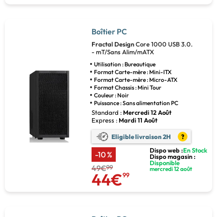
Boîtier PC
Fractal Design
Core 1000 USB 3.0.
- mT/Sans Alim/mATX
Utilisation : Bureautique
Format Carte-mère : Mini-ITX
Format Carte-mère : Micro-ATX
Format Chassis : Mini Tour
Couleur : Noir
Puissance : Sans alimentation PC
Standard :
Mercredi 12 Août
Express :
Mardi 11 Août
Eligible livraison 2H
?
Dispo web :
En Stock
-10 %
Dispo magasin :
Disponible
49€
99
mercredi 12 août
44€
99