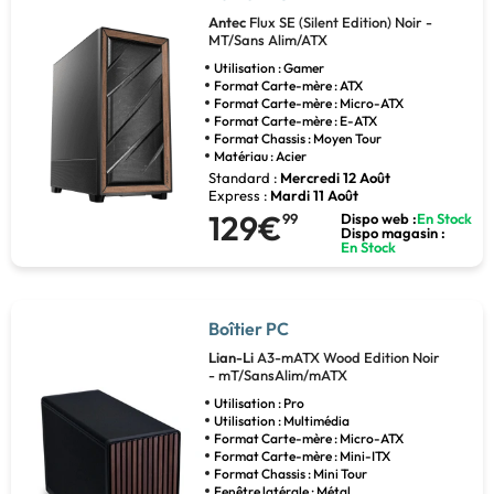
Antec
Flux SE (Silent Edition) Noir -
MT/Sans Alim/ATX
Utilisation : Gamer
Format Carte-mère : ATX
Format Carte-mère : Micro-ATX
Format Carte-mère : E-ATX
Format Chassis : Moyen Tour
Matériau : Acier
Standard :
Mercredi 12 Août
Express :
Mardi 11 Août
129€
99
Dispo web :
En Stock
Dispo magasin :
En Stock
Boîtier PC
Lian-Li
A3-mATX Wood Edition Noir
- mT/SansAlim/mATX
Utilisation : Pro
Utilisation : Multimédia
Format Carte-mère : Micro-ATX
Format Carte-mère : Mini-ITX
Format Chassis : Mini Tour
Fenêtre latérale : Métal