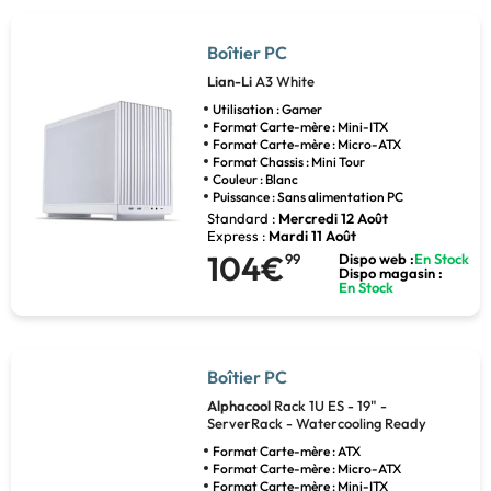
Boîtier PC
Lian-Li
A3 White
Utilisation : Gamer
Format Carte-mère : Mini-ITX
Format Carte-mère : Micro-ATX
Format Chassis : Mini Tour
Couleur : Blanc
Puissance : Sans alimentation PC
Standard :
Mercredi 12 Août
Express :
Mardi 11 Août
104€
99
Dispo web :
En Stock
Dispo magasin :
En Stock
Boîtier PC
Alphacool
Rack 1U ES - 19" -
ServerRack - Watercooling Ready
Format Carte-mère : ATX
Format Carte-mère : Micro-ATX
Format Carte-mère : Mini-ITX