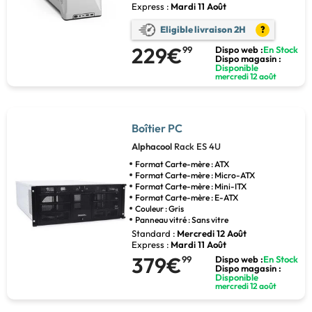
Express :
Mardi 11 Août
Eligible livraison 2H
?
229€
99
Dispo web :
En Stock
Dispo magasin :
Disponible
mercredi 12 août
Boîtier PC
Alphacool
Rack ES 4U
Format Carte-mère : ATX
Format Carte-mère : Micro-ATX
Format Carte-mère : Mini-ITX
Format Carte-mère : E-ATX
Couleur : Gris
Panneau vitré : Sans vitre
Standard :
Mercredi 12 Août
Express :
Mardi 11 Août
379€
99
Dispo web :
En Stock
Dispo magasin :
Disponible
mercredi 12 août