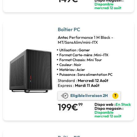
Disponible
mercredi 12 août
Boîtier PC
Antec
Performance 1 M Black -
MT/SansAlim/mini-ITX
Utilisation : Gamer
Format Carte-mère : Mini-ITX
Format Chassis : Mini Tour
Couleur : Noir
Matériau : Acier
Puissance : Sans alimentation PC
Standard :
Mercredi 12 Août
Express :
Mardi 11 Août
Eligible livraison 2H
?
199€
99
Dispo web :
En Stock
Dispo magasin :
Disponible
mercredi 12 août