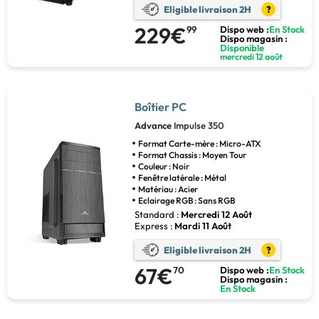
Eligible livraison 2H
?
229€
99
Dispo web :
En Stock
Dispo magasin :
Disponible
mercredi 12 août
Boîtier PC
Advance
Impulse 350
Format Carte-mère : Micro-ATX
Format Chassis : Moyen Tour
Couleur : Noir
Fenêtre latérale : Métal
Matériau : Acier
Eclairage RGB : Sans RGB
Standard :
Mercredi 12 Août
Express :
Mardi 11 Août
Eligible livraison 2H
?
67€
70
Dispo web :
En Stock
Dispo magasin :
En Stock