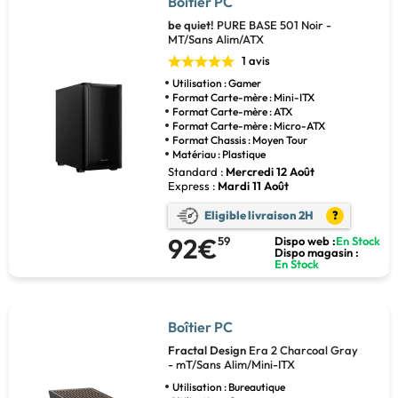
Boîtier PC
be quiet!
PURE BASE 501 Noir -
MT/Sans Alim/ATX
1 avis
Utilisation : Gamer
Format Carte-mère : Mini-ITX
Format Carte-mère : ATX
Format Carte-mère : Micro-ATX
Format Chassis : Moyen Tour
Matériau : Plastique
Standard :
Mercredi 12 Août
Express :
Mardi 11 Août
Eligible livraison 2H
?
92€
59
Dispo web :
En Stock
Dispo magasin :
En Stock
Boîtier PC
Fractal Design
Era 2 Charcoal Gray
- mT/Sans Alim/Mini-ITX
Utilisation : Bureautique