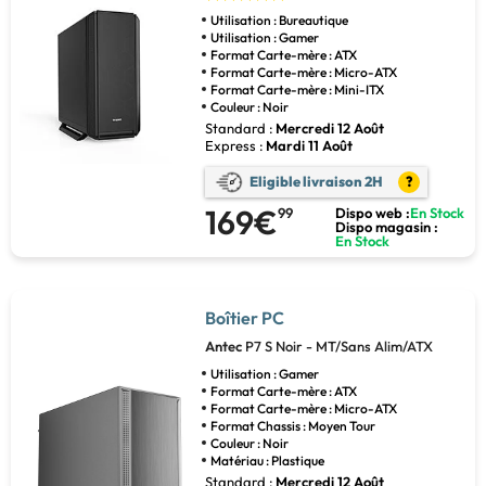
Utilisation : Bureautique
Utilisation : Gamer
Format Carte-mère : ATX
Format Carte-mère : Micro-ATX
Format Carte-mère : Mini-ITX
Couleur : Noir
Standard :
Mercredi 12 Août
Express :
Mardi 11 Août
Eligible livraison 2H
?
169€
99
Dispo web :
En Stock
Dispo magasin :
En Stock
Boîtier PC
Antec
P7 S Noir - MT/Sans Alim/ATX
Utilisation : Gamer
Format Carte-mère : ATX
Format Carte-mère : Micro-ATX
Format Chassis : Moyen Tour
Couleur : Noir
Matériau : Plastique
Standard :
Mercredi 12 Août