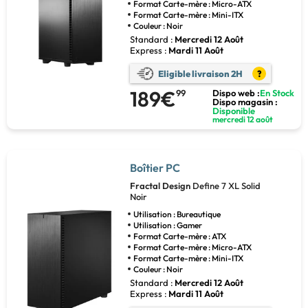
Format Carte-mère : Micro-ATX
Format Carte-mère : Mini-ITX
Couleur : Noir
Standard :
Mercredi 12 Août
Express :
Mardi 11 Août
Eligible livraison 2H
?
189€
99
Dispo web :
En Stock
Dispo magasin :
Disponible
mercredi 12 août
Boîtier PC
Fractal Design
Define 7 XL Solid
Noir
Utilisation : Bureautique
Utilisation : Gamer
Format Carte-mère : ATX
Format Carte-mère : Micro-ATX
Format Carte-mère : Mini-ITX
Couleur : Noir
Standard :
Mercredi 12 Août
Express :
Mardi 11 Août