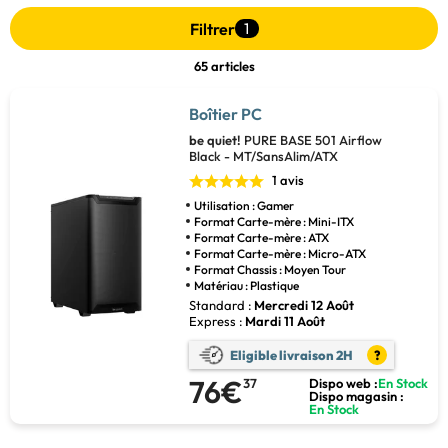
Filtrer
1
65 articles
Boîtier PC
be quiet!
PURE BASE 501 Airflow
Black - MT/SansAlim/ATX
1 avis
Utilisation : Gamer
Format Carte-mère : Mini-ITX
Format Carte-mère : ATX
Format Carte-mère : Micro-ATX
Format Chassis : Moyen Tour
Matériau : Plastique
Standard :
Mercredi 12 Août
Express :
Mardi 11 Août
Eligible livraison 2H
?
76€
37
Dispo web :
En Stock
Dispo magasin :
En Stock