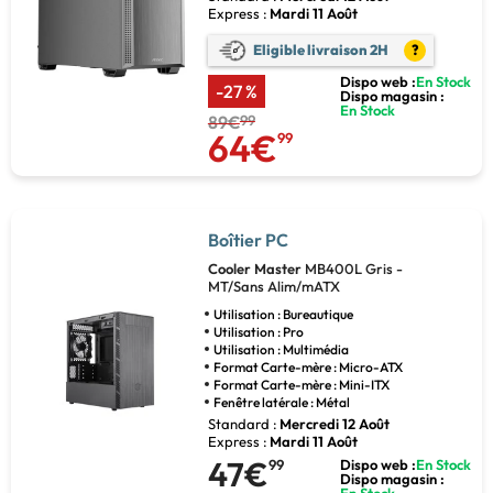
Express :
Mardi 11 Août
Eligible livraison 2H
?
Dispo web :
En Stock
-27 %
Dispo magasin :
En Stock
89€
99
64€
99
Boîtier PC
Cooler Master
MB400L Gris -
MT/Sans Alim/mATX
Utilisation : Bureautique
Utilisation : Pro
Utilisation : Multimédia
Format Carte-mère : Micro-ATX
Format Carte-mère : Mini-ITX
Fenêtre latérale : Métal
Standard :
Mercredi 12 Août
Express :
Mardi 11 Août
47€
99
Dispo web :
En Stock
Dispo magasin :