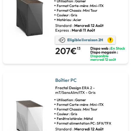
Utilisation : Gamer
Format Carte-mère : Mini-ITX
Format Chassis : Mini Tour
Couleur : Gris
Matériau : Acier
Standard :
Mercredi 12 Août
Express :
Mardi 11 Août
Eligible livraison 2H
?
207€
13
Dispo web :
En Stock
Dispo magasin :
Disponible
mercredi 12 août
Boîtier PC
Fractal Design
ERA 2 -
mT/SansAlim/ITX - Gris
Utilisation : Gamer
Format Carte-mère : Mini-ITX
Format Chassis : Mini Tour
Couleur : Gris
Fenêtre latérale : Métal
Format alimentation PC : SFX/TFX
Standard :
Mercredi 12 Août