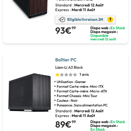
Standard :
Mercredi 12 Août
Express :
Mardi 11 Août
Eligible livraison 2H
?
93€
99
Dispo web :
En Stock
Dispo magasin :
Disponible
mercredi 12 août
Boîtier PC
Lian-Li
A3 Black
1 avis
Utilisation : Gamer
Format Carte-mère : Mini-ITX
Format Carte-mère : Micro-ATX
Format Chassis : Mini Tour
Couleur : Noir
Puissance : Sans alimentation PC
Standard :
Mercredi 12 Août
Express :
Mardi 11 Août
89€
99
Dispo web :
En Stock
Dispo magasin :
En Stock