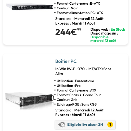
Format Carte-mère : E-ATX
Couleur : Noir
Format alimentation PC : ATX
Standard :
Mercredi 12 Août
Express :
Mardi 11 Août
244€
99
Dispo web :
En Stock
Dispo magasin :
Disponible
mercredi 12 août
Boîtier PC
In Win
IW-PL070 - MT/ATX/Sans
Alim
Utilisation : Bureautique
Utilisation : Pro
Format Carte-mère : ATX
Format Chassis : Grand Tour
Couleur : Gris
Eclairage RGB : Sans RGB
Standard :
Mercredi 12 Août
Express :
Mardi 11 Août
Eligible livraison 2H
?