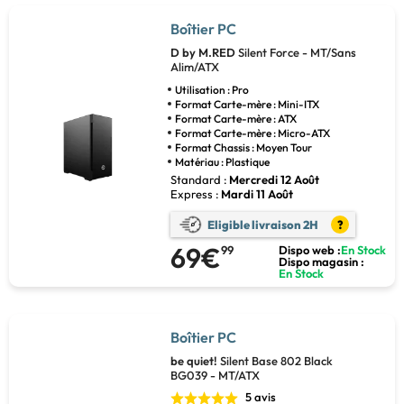
Boîtier PC
D by M.RED
Silent Force - MT/Sans
Alim/ATX
Utilisation : Pro
Format Carte-mère : Mini-ITX
Format Carte-mère : ATX
Format Carte-mère : Micro-ATX
Format Chassis : Moyen Tour
Matériau : Plastique
Standard :
Mercredi 12 Août
Express :
Mardi 11 Août
Eligible livraison 2H
?
69€
99
Dispo web :
En Stock
Dispo magasin :
En Stock
Boîtier PC
be quiet!
Silent Base 802 Black
BG039 - MT/ATX
5 avis