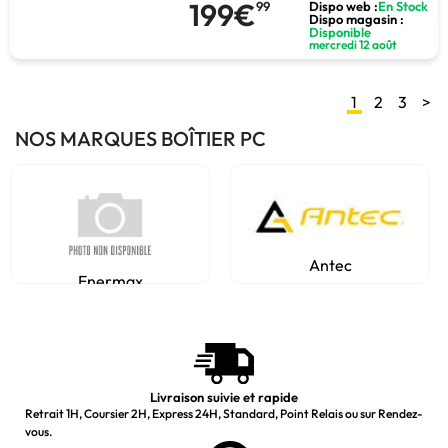
199€
99
Dispo web :
En Stock
Dispo magasin :
Disponible
mercredi 12 août
1
2
3
>
NOS MARQUES BOÎTIER PC
Antec
Enermax
Livraison suivie et rapide
Retrait 1H, Coursier 2H, Express 24H, Standard, Point Relais ou sur Rendez-
vous.