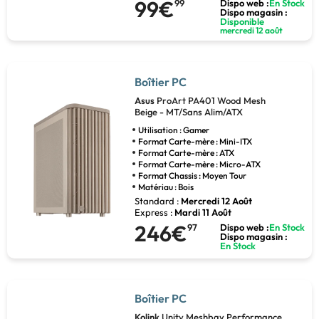
99€
99
Dispo web :
En Stock
Dispo magasin :
Disponible
mercredi 12 août
Boîtier PC
Asus
ProArt PA401 Wood Mesh
Beige - MT/Sans Alim/ATX
Utilisation : Gamer
Format Carte-mère : Mini-ITX
Format Carte-mère : ATX
Format Carte-mère : Micro-ATX
Format Chassis : Moyen Tour
Matériau : Bois
Standard :
Mercredi 12 Août
Express :
Mardi 11 Août
246€
97
Dispo web :
En Stock
Dispo magasin :
En Stock
Boîtier PC
Kolink
Unity Meshbay Performance