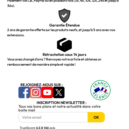
Paiement via CB, PayPal ou en plusieurs fois (3x, 4x, 10x, 12x, 24x et jusqu’à
36x).
Garantie Étendue
2 ans de garantie offerte sur les produits neufs, et jusqu’à 5 ans avec nos
extensions.
Rétractation sous 14 jours
Vous avez changé d’avis ? Renvoyez votre article et obtenez un
remboursement de manière simple et rapide !
REJOIGNEZ-NOUS SUR :
INSCRIPTION NEWSLETTER :
Tous nos bons plans et notre actualité dans votre
boite mail
OK