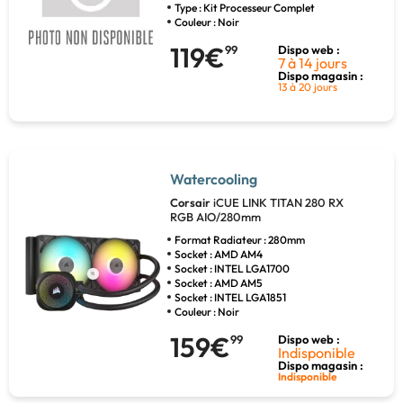
Type : Kit Processeur Complet
Couleur : Noir
119€
99
Dispo web :
7 à 14 jours
Dispo magasin :
13 à 20 jours
Watercooling
Corsair
iCUE LINK TITAN 280 RX
RGB AIO/280mm
Format Radiateur : 280mm
Socket : AMD AM4
Socket : INTEL LGA1700
Socket : AMD AM5
Socket : INTEL LGA1851
Couleur : Noir
159€
99
Dispo web :
Indisponible
Dispo magasin :
Indisponible