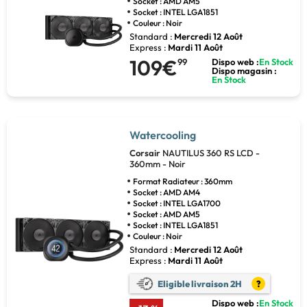
Socket : AMD AM5
Socket : INTEL LGA1851
Couleur : Noir
Standard :
Mercredi 12 Août
Express :
Mardi 11 Août
109€
99
Dispo web :
En Stock
Dispo magasin :
En Stock
Watercooling
Corsair
NAUTILUS 360 RS LCD -
360mm - Noir
Format Radiateur : 360mm
Socket : AMD AM4
Socket : INTEL LGA1700
Socket : AMD AM5
Socket : INTEL LGA1851
Couleur : Noir
Standard :
Mercredi 12 Août
Express :
Mardi 11 Août
Eligible livraison 2H
?
Dispo web :
En Stock