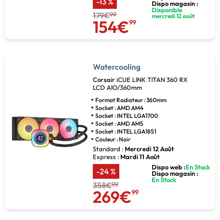
-13 %
Dispo magasin :
Disponible
179€
99
mercredi 12 août
154€
99
Watercooling
Corsair
iCUE LINK TITAN 360 RX
LCD AIO/360mm
Format Radiateur : 360mm
Socket : AMD AM4
Socket : INTEL LGA1700
Socket : AMD AM5
Socket : INTEL LGA1851
Couleur : Noir
Standard :
Mercredi 12 Août
Express :
Mardi 11 Août
Dispo web :
En Stock
-24 %
Dispo magasin :
En Stock
358€
99
269€
99