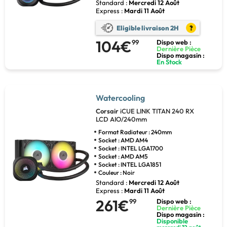
Standard :
Mercredi 12 Août
Express :
Mardi 11 Août
Eligible livraison 2H
?
104€
99
Dispo web :
Dernière Pièce
Dispo magasin :
En Stock
Watercooling
Corsair
iCUE LINK TITAN 240 RX
LCD AIO/240mm
Format Radiateur : 240mm
Socket : AMD AM4
Socket : INTEL LGA1700
Socket : AMD AM5
Socket : INTEL LGA1851
Couleur : Noir
Standard :
Mercredi 12 Août
Express :
Mardi 11 Août
261€
99
Dispo web :
Dernière Pièce
Dispo magasin :
Disponible