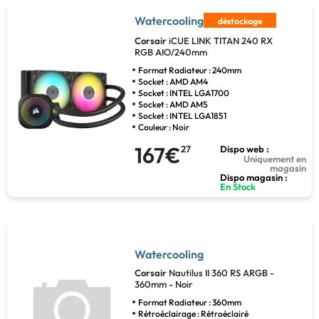
Watercooling
déstockage
Corsair
iCUE LINK TITAN 240 RX
RGB AIO/240mm
Format Radiateur : 240mm
Socket : AMD AM4
Socket : INTEL LGA1700
Socket : AMD AM5
Socket : INTEL LGA1851
Couleur : Noir
167€
27
Dispo web :
Uniquement en
magasin
Dispo magasin :
En Stock
Watercooling
Corsair
Nautilus II 360 RS ARGB -
360mm - Noir
Format Radiateur : 360mm
Rétroéclairage : Rétroéclairé