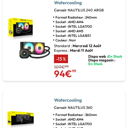
Watercooling
Corsair
NAUTILUS 240 ARGB
Format Radiateur : 240mm
Socket : AMD AM4
Socket : INTEL LGA1700
Socket : AMD AM5
Socket : INTEL LGA1851
Couleur : Noir
Standard :
Mercredi 12 Août
Express :
Mardi 11 Août
Dispo web :
En Stock
-13 %
Dispo magasin :
En Stock
109€
99
94€
99
Watercooling
Corsair
NAUTILUS 360
Format Radiateur : 360mm
Socket : AMD AM4
Socket : INTEL LGA1700