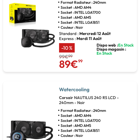
Format Radiateur : 240mm
Socket : AMD AM4
Socket : INTEL LGA1700
Socket : AMD AM5
Socket : INTEL LGA1851
Couleur : Noir
Standard :
Mercredi 12 Août
Express :
Mardi 11 Août
Dispo web :
En Stock
-10 %
Dispo magasin :
En Stock
99€
99
89€
99
Watercooling
Corsair
NAUTILUS 240 RS LCD -
240mm - Noir
Format Radiateur : 240mm
Socket : AMD AM4
Socket : INTEL LGA1700
Socket : AMD AM5
Socket : INTEL LGA1851
Couleur : Noir