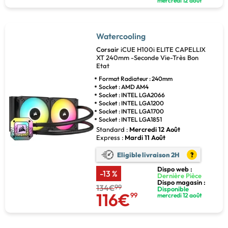
mercredi 12 août
Watercooling
Corsair
iCUE H100i ELITE CAPELLIX
XT 240mm -Seconde Vie-Très Bon
Etat
Format Radiateur : 240mm
Socket : AMD AM4
Socket : INTEL LGA2066
Socket : INTEL LGA1200
Socket : INTEL LGA1700
Socket : INTEL LGA1851
Standard :
Mercredi 12 Août
Express :
Mardi 11 Août
Eligible livraison 2H
?
Dispo web :
-13 %
Dernière Pièce
Dispo magasin :
134€
99
Disponible
116€
99
mercredi 12 août