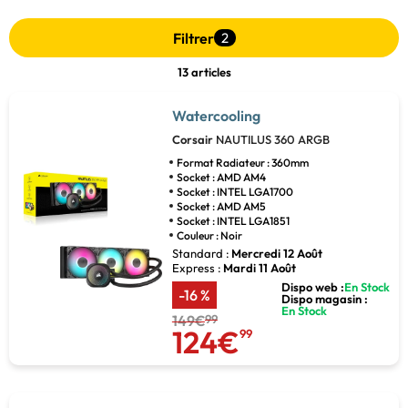
Filtrer
2
13 articles
Watercooling
Corsair
NAUTILUS 360 ARGB
Format Radiateur : 360mm
Socket : AMD AM4
Socket : INTEL LGA1700
Socket : AMD AM5
Socket : INTEL LGA1851
Couleur : Noir
Standard :
Mercredi 12 Août
Express :
Mardi 11 Août
Dispo web :
En Stock
-16 %
Dispo magasin :
En Stock
149€
99
124€
99