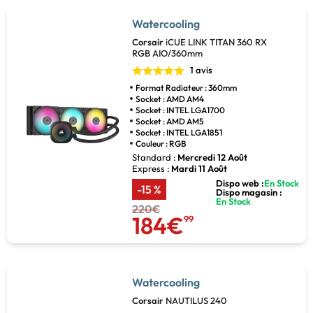
Watercooling
Corsair
iCUE LINK TITAN 360 RX
RGB AIO/360mm
1 avis
Format Radiateur : 360mm
Socket : AMD AM4
Socket : INTEL LGA1700
Socket : AMD AM5
Socket : INTEL LGA1851
Couleur : RGB
Standard :
Mercredi 12 Août
Express :
Mardi 11 Août
Dispo web :
En Stock
-15 %
Dispo magasin :
En Stock
220€
184€
99
Watercooling
Corsair
NAUTILUS 240