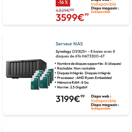
-16 %
Indisponible
Dispo magasin :
4329€
99
Indisponible
3599€
99
Serveur NAS
Synology
DS1825+ - 8 baies avec 8
disques de 6To HAT3300-6T
Nombre de disques supportés : 8 (disques)
Rackable : Non rackable
Disques Intégrés : Disques intégrés
Processeur : AMD Ryzen Embedded
Mémoire RAM : 8 Go
Norme : 2.5 Gigabit
3199€
99
Dispo web :
Indisponible
Dispo magasin :
Indisponible