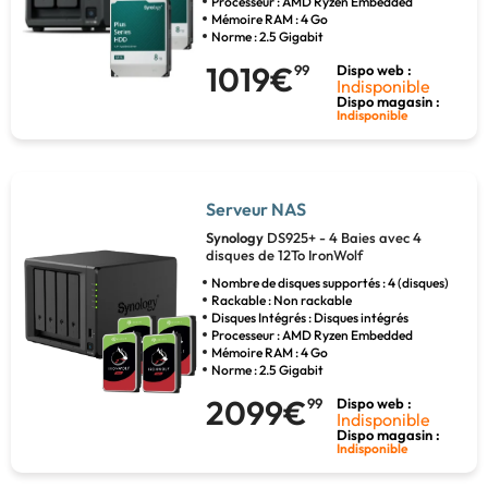
Processeur : AMD Ryzen Embedded
Mémoire RAM : 4 Go
Norme : 2.5 Gigabit
1019€
99
Dispo web :
Indisponible
Dispo magasin :
Indisponible
Serveur NAS
Synology
DS925+ - 4 Baies avec 4
disques de 12To IronWolf
Nombre de disques supportés : 4 (disques)
Rackable : Non rackable
Disques Intégrés : Disques intégrés
Processeur : AMD Ryzen Embedded
Mémoire RAM : 4 Go
Norme : 2.5 Gigabit
2099€
99
Dispo web :
Indisponible
Dispo magasin :
Indisponible