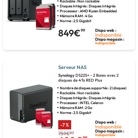
Rackable : Non rackable
Disques Intégrés : Disques intégrés
Processeur : AMD Ryzen Embedded
Mémoire RAM : 4 Go
Norme : 2.5 Gigabit
849€
99
Dispo web :
Indisponible
Dispo magasin :
Indisponible
Serveur NAS
Synology
DS225+ - 2 Baies avec 2
disques de 4To RED Plus
Nombre de disques supportés : 2 (disques)
Rackable : Non rackable
Disques Intégrés : Disques intégrés
Processeur : INTEL Celeron
Mémoire RAM : 2 Go
Norme : 2.5 Gigabit
Dispo web :
-7 %
Indisponible
Dispo magasin :
759€
97
Indisponible
99