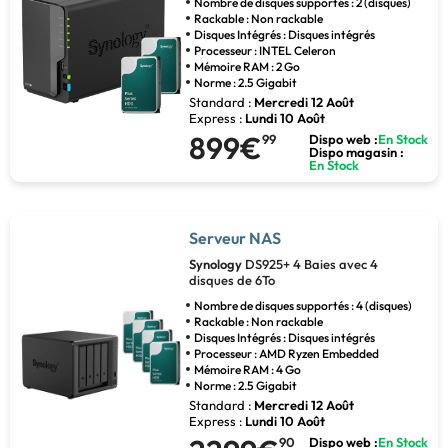
Nombre de disques supportés : 2 (disques)
Rackable : Non rackable
Disques Intégrés : Disques intégrés
Processeur : INTEL Celeron
Mémoire RAM : 2 Go
Norme : 2.5 Gigabit
Standard :
Mercredi 12 Août
Express :
Lundi 10 Août
899€
99
Dispo web :
En Stock
Dispo magasin :
En Stock
Serveur NAS
Synology
DS925+ 4 Baies avec 4
disques de 6To
Nombre de disques supportés : 4 (disques)
Rackable : Non rackable
Disques Intégrés : Disques intégrés
Processeur : AMD Ryzen Embedded
Mémoire RAM : 4 Go
Norme : 2.5 Gigabit
Standard :
Mercredi 12 Août
Express :
Lundi 10 Août
90
Dispo web :
En Stock