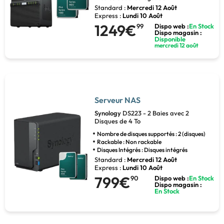
Standard :
Mercredi 12 Août
Express :
Lundi 10 Août
1249€
99
Dispo web :
En Stock
Dispo magasin :
Disponible
mercredi 12 août
Serveur NAS
Synology
DS223 - 2 Baies avec 2
Disques de 4 To
Nombre de disques supportés : 2 (disques)
Rackable : Non rackable
Disques Intégrés : Disques intégrés
Standard :
Mercredi 12 Août
Express :
Lundi 10 Août
799€
90
Dispo web :
En Stock
Dispo magasin :
En Stock