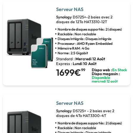
Serveur NAS
Synology
DS725+-2 baies avec 2
disques de 12To HAT3310-12T
Nombre de disques supportés : 2 (disques)
Rackable : Non rackable
Disques Intégrés : Disques intégrés
Processeur : AMD Ryzen Embedded
Mémoire RAM : 4 Go
Norme : 2.5 Gigabit
Standard :
Mercredi 12 Août
Express :
Lundi 10 Août
1699€
99
Dispo web :
En Stock
Dispo magasin :
Disponible
mercredi 12 août
Serveur NAS
Synology
DS725+ - 2 baies avec 2
disques de 4To HAT3300-4T
Nombre de disques supportés : 2 (disques)
Rackable : Non rackable
Disques Intégrés : Disques intégrés