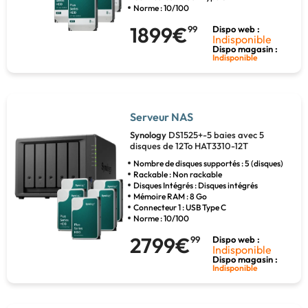
Norme : 10/100
1899€
99
Dispo web :
Indisponible
Dispo magasin :
Indisponible
Serveur NAS
Synology
DS1525+-5 baies avec 5
disques de 12To HAT3310-12T
Nombre de disques supportés : 5 (disques)
Rackable : Non rackable
Disques Intégrés : Disques intégrés
Mémoire RAM : 8 Go
Connecteur 1 : USB Type C
Norme : 10/100
2799€
99
Dispo web :
Indisponible
Dispo magasin :
Indisponible