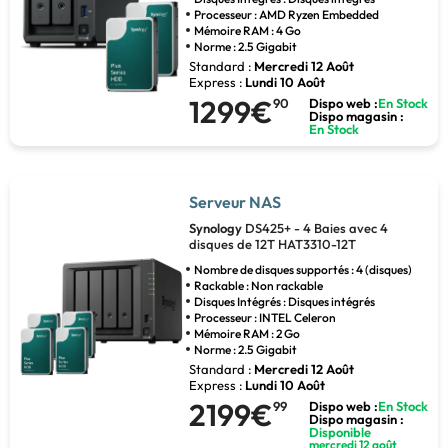
Processeur : AMD Ryzen Embedded
Mémoire RAM : 4 Go
Norme : 2.5 Gigabit
Standard :
Mercredi 12 Août
Express :
Lundi 10 Août
1299€
90
Dispo web :
En Stock
Dispo magasin :
En Stock
Serveur NAS
Synology
DS425+ - 4 Baies avec 4
disques de 12T HAT3310-12T
Nombre de disques supportés : 4 (disques)
Rackable : Non rackable
Disques Intégrés : Disques intégrés
Processeur : INTEL Celeron
Mémoire RAM : 2 Go
Norme : 2.5 Gigabit
Standard :
Mercredi 12 Août
Express :
Lundi 10 Août
2199€
99
Dispo web :
En Stock
Dispo magasin :
Disponible
mercredi 12 août