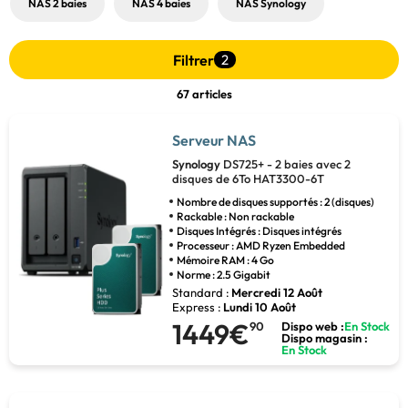
NAS 2 baies
NAS 4 baies
NAS Synology
Filtrer
2
67 articles
Serveur NAS
Synology
DS725+ - 2 baies avec 2
disques de 6To HAT3300-6T
Nombre de disques supportés : 2 (disques)
Rackable : Non rackable
Disques Intégrés : Disques intégrés
Processeur : AMD Ryzen Embedded
Mémoire RAM : 4 Go
Norme : 2.5 Gigabit
Standard :
Mercredi 12 Août
Express :
Lundi 10 Août
1449€
90
Dispo web :
En Stock
Dispo magasin :
En Stock