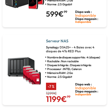
Mémoire RAM : 2 Go
Norme : 2.5 Gigabit
599€
99
Dispo web :
Indisponible
Dispo magasin :
Indisponible
Serveur NAS
Synology
DS425+ - 4 Baies avec 4
disques de 4To RED Plus
Nombre de disques supportés : 4 (disques)
Rackable : Non rackable
Disques Intégrés : Disques intégrés
Processeur : INTEL Celeron
Mémoire RAM : 2 Go
Norme : 2.5 Gigabit
Dispo web :
-7 %
Indisponible
Dispo magasin :
1299€
Indisponible
1199€
99