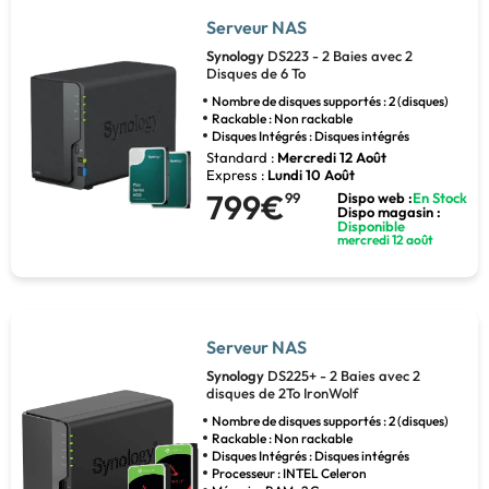
Serveur NAS
Synology
DS223 - 2 Baies avec 2
Disques de 6 To
Nombre de disques supportés : 2 (disques)
Rackable : Non rackable
Disques Intégrés : Disques intégrés
Standard :
Mercredi 12 Août
Express :
Lundi 10 Août
799€
99
Dispo web :
En Stock
Dispo magasin :
Disponible
mercredi 12 août
Serveur NAS
Synology
DS225+ - 2 Baies avec 2
disques de 2To IronWolf
Nombre de disques supportés : 2 (disques)
Rackable : Non rackable
Disques Intégrés : Disques intégrés
Processeur : INTEL Celeron