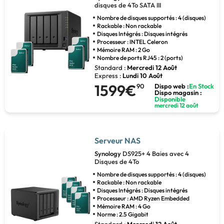
disques de 4To SATA III
Nombre de disques supportés : 4 (disques)
Rackable : Non rackable
Disques Intégrés : Disques intégrés
Processeur : INTEL Celeron
Mémoire RAM : 2 Go
Nombre de ports RJ45 : 2 (ports)
Standard :
Mercredi 12 Août
Express :
Lundi 10 Août
1599€
90
Dispo web :
En Stock
Dispo magasin :
Disponible
mercredi 12 août
Serveur NAS
Synology
DS925+ 4 Baies avec 4
Disques de 4To
Nombre de disques supportés : 4 (disques)
Rackable : Non rackable
Disques Intégrés : Disques intégrés
Processeur : AMD Ryzen Embedded
Mémoire RAM : 4 Go
Norme : 2.5 Gigabit