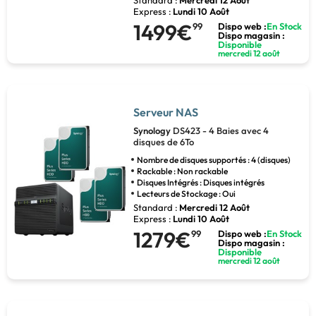
Standard :
Mercredi 12 Août
Express :
Lundi 10 Août
1499€
99
Dispo web :
En Stock
Dispo magasin :
Disponible
mercredi 12 août
Serveur NAS
Synology
DS423 - 4 Baies avec 4
disques de 6To
Nombre de disques supportés : 4 (disques)
Rackable : Non rackable
Disques Intégrés : Disques intégrés
Lecteurs de Stockage : Oui
Standard :
Mercredi 12 Août
Express :
Lundi 10 Août
1279€
99
Dispo web :
En Stock
Dispo magasin :
Disponible
mercredi 12 août