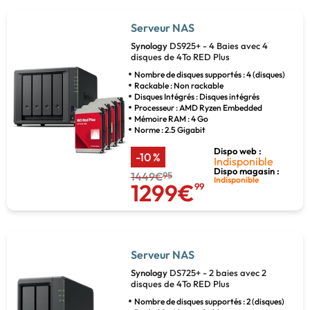
Serveur NAS
Synology
DS925+ - 4 Baies avec 4
disques de 4To RED Plus
Nombre de disques supportés : 4 (disques)
Rackable : Non rackable
Disques Intégrés : Disques intégrés
Processeur : AMD Ryzen Embedded
Mémoire RAM : 4 Go
Norme : 2.5 Gigabit
Dispo web :
-10 %
Indisponible
Dispo magasin :
1449€
95
Indisponible
1299€
99
Serveur NAS
Synology
DS725+ - 2 baies avec 2
disques de 4To RED Plus
Nombre de disques supportés : 2 (disques)