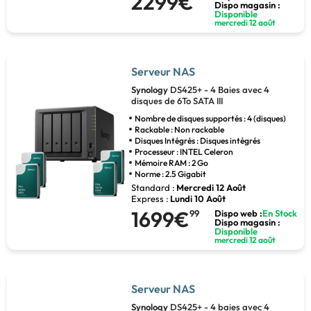
2299€
Dispo magasin :
Disponible
mercredi 12 août
Serveur NAS
Synology
DS425+ - 4 Baies avec 4
disques de 6To SATA III
Nombre de disques supportés : 4 (disques)
Rackable : Non rackable
Disques Intégrés : Disques intégrés
Processeur : INTEL Celeron
Mémoire RAM : 2 Go
Norme : 2.5 Gigabit
Standard :
Mercredi 12 Août
Express :
Lundi 10 Août
1699€
99
Dispo web :
En Stock
Dispo magasin :
Disponible
mercredi 12 août
Serveur NAS
Synology
DS425+ - 4 baies avec 4