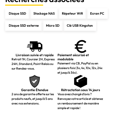
Disque SSD
Stockage NAS
Répeteur Wifi
Ecran PC
Disque SSD externe
Micro SD
Clé USB Kingston
Livraison suivie et rapide
Paiement sécurisé et
modulable
Retrait 1H, Coursier 2H, Express
Paiement via CB, PayPal ou en
24H, Standard, Point Relais ou
plusieurs fois (3x, 4x, 10x, 12x, 24x
sur Rendez-vous.
et jusqu’à 36x).
Garantie Étendue
Rétractation sous 14 jours
2 ans de garantie offerte sur les
Vous avez changé d’avis ?
produits neufs, et jusqu’à 5 ans
Renvoyez votre article et obtenez
avec nos extensions.
un remboursement de manière
simple et rapide !