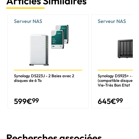
Articles Similaires
Serveur NAS
Serveur NAS
Synology DS223J - 2 Baies avec 2
Synology DS925+ - 4 B
disques de 6 To
(compatible disques t
Vie-Très Bon Etat
599
€
99
645
€
99
Recherches associées