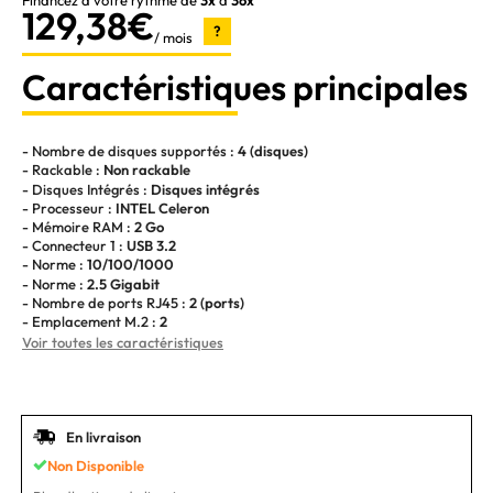
Financez à votre rythme de
3x
à
36x
129,38€
?
/ mois
Caractéristiques principales
- Nombre de disques supportés :
4 (disques)
- Rackable :
Non rackable
- Disques Intégrés :
Disques intégrés
- Processeur :
INTEL Celeron
- Mémoire RAM :
2 Go
- Connecteur 1 :
USB 3.2
- Norme :
10/100/1000
- Norme :
2.5 Gigabit
- Nombre de ports RJ45 :
2 (ports)
- Emplacement M.2 :
2
Voir toutes les caractéristiques
En livraison
Non Disponible