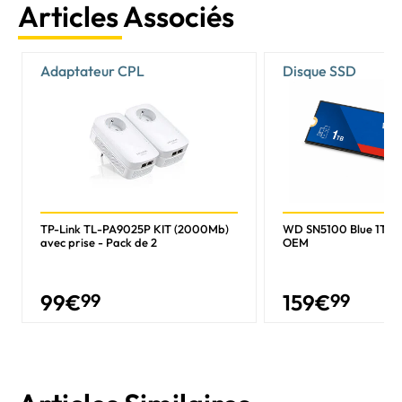
Articles Associés
Adaptateur CPL
Disque SSD
TP-Link TL-PA9025P KIT (2000Mb)
WD SN5100 Blue 1To 
avec prise - Pack de 2
OEM
99
€
99
159
€
99