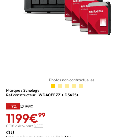
Photos non contractuelles.
Marque :
Synology
Ref constructeur :
WD40EFZZ + DS425+
-7%
1299€
1199€
99
0,11€ d'éco-part
DEEE
ou