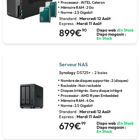
Processeur : INTEL Celeron
Mémoire RAM : 2 Go
Norme : 2.5 Gigabit
Standard :
Mercredi 12 Août
Express :
Mardi 11 Août
899€
90
Dispo web :
En Stock
Dispo magasin :
En Stock
Serveur NAS
Synology
DS725+ - 2 baies
Nombre de disques supportés : 2 (disques)
Rackable : Non rackable
Disques Intégrés : Sans disque intégré
Processeur : AMD Ryzen Embedded
Mémoire RAM : 4 Go
Norme : 2.5 Gigabit
Standard :
Mercredi 12 Août
Express :
Mardi 11 Août
679€
99
Dispo web :
En Stock
Dispo magasin :
En Stock