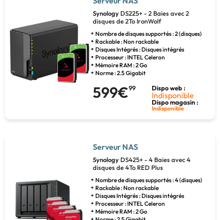
Serveur NAS
Synology
DS225+ - 2 Baies avec 2
disques de 2To IronWolf
Nombre de disques supportés : 2 (disques)
Rackable : Non rackable
Disques Intégrés : Disques intégrés
Processeur : INTEL Celeron
Mémoire RAM : 2 Go
Norme : 2.5 Gigabit
599€
99
Dispo web :
Indisponible
Dispo magasin :
Indisponible
Serveur NAS
Synology
DS425+ - 4 Baies avec 4
disques de 4To RED Plus
Nombre de disques supportés : 4 (disques)
Rackable : Non rackable
Disques Intégrés : Disques intégrés
Processeur : INTEL Celeron
Mémoire RAM : 2 Go
Norme : 2.5 Gigabit