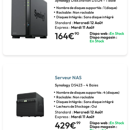
Synology
DiskStation DS124 - 1 Baie
Nombre de disques supportés : 1 (disque)
Rackable : Non rackable
Disques Intégrés : Sans disque intégré
Standard :
Mercredi 12 Août
Express :
Mardi 11 Août
164€
90
Dispo web :
En Stock
Dispo magasin :
En Stock
Serveur NAS
Synology
DS423 - 4 Baies
Nombre de disques supportés : 4 (disques)
Rackable : Non rackable
Disques Intégrés : Sans disque intégré
Lecteurs de Stockage : Oui
Standard :
Mercredi 12 Août
Express :
Mardi 11 Août
429€
99
Dispo web :
En Stock
Dispo magasin :