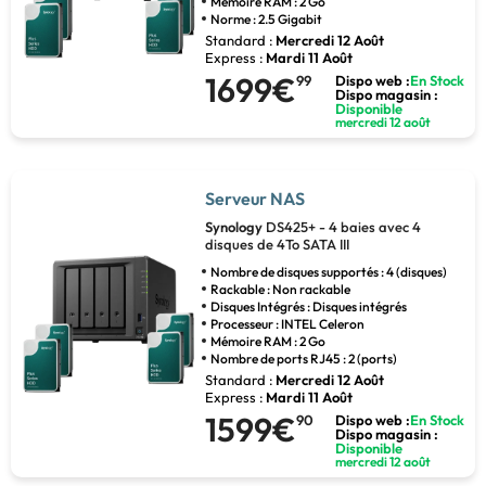
Mémoire RAM : 2 Go
Norme : 2.5 Gigabit
Standard :
Mercredi 12 Août
Express :
Mardi 11 Août
1699€
99
Dispo web :
En Stock
Dispo magasin :
Disponible
mercredi 12 août
Serveur NAS
Synology
DS425+ - 4 baies avec 4
disques de 4To SATA III
Nombre de disques supportés : 4 (disques)
Rackable : Non rackable
Disques Intégrés : Disques intégrés
Processeur : INTEL Celeron
Mémoire RAM : 2 Go
Nombre de ports RJ45 : 2 (ports)
Standard :
Mercredi 12 Août
Express :
Mardi 11 Août
1599€
90
Dispo web :
En Stock
Dispo magasin :
Disponible
mercredi 12 août