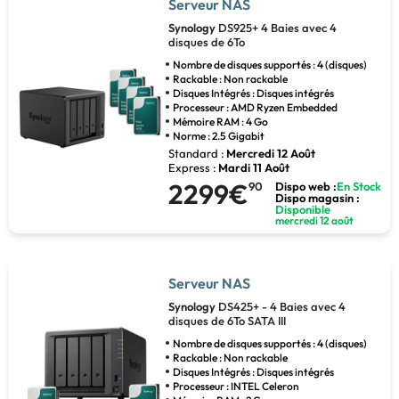
Serveur NAS
Synology
DS925+ 4 Baies avec 4
disques de 6To
Nombre de disques supportés : 4 (disques)
Rackable : Non rackable
Disques Intégrés : Disques intégrés
Processeur : AMD Ryzen Embedded
Mémoire RAM : 4 Go
Norme : 2.5 Gigabit
Standard :
Mercredi 12 Août
Express :
Mardi 11 Août
2299€
90
Dispo web :
En Stock
Dispo magasin :
Disponible
mercredi 12 août
Serveur NAS
Synology
DS425+ - 4 Baies avec 4
disques de 6To SATA III
Nombre de disques supportés : 4 (disques)
Rackable : Non rackable
Disques Intégrés : Disques intégrés
Processeur : INTEL Celeron