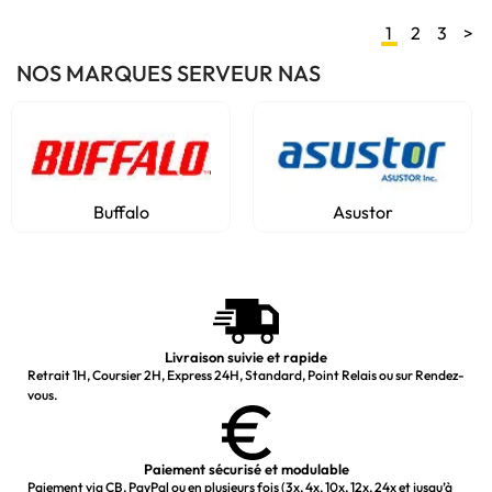
1
2
3
>
NOS MARQUES SERVEUR NAS
Buffalo
Asustor
Livraison suivie et rapide
Retrait 1H, Coursier 2H, Express 24H, Standard, Point Relais ou sur Rendez-
vous.
Paiement sécurisé et modulable
Paiement via CB, PayPal ou en plusieurs fois (3x, 4x, 10x, 12x, 24x et jusqu’à