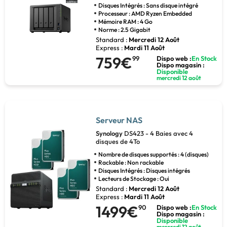
Disques Intégrés : Sans disque intégré
Processeur : AMD Ryzen Embedded
Mémoire RAM : 4 Go
Norme : 2.5 Gigabit
Standard :
Mercredi 12 Août
Express :
Mardi 11 Août
759€
99
Dispo web :
En Stock
Dispo magasin :
Disponible
mercredi 12 août
Serveur NAS
Synology
DS423 - 4 Baies avec 4
disques de 4To
Nombre de disques supportés : 4 (disques)
Rackable : Non rackable
Disques Intégrés : Disques intégrés
Lecteurs de Stockage : Oui
Standard :
Mercredi 12 Août
Express :
Mardi 11 Août
1499€
90
Dispo web :
En Stock
Dispo magasin :
Disponible
mercredi 12 août