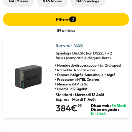
NAS 2 baies
NAS 4 baies
NAS Synology
Filtrer
2
89 articles
Serveur NAS
Synology
DiskStation DS225+ - 2
Baies (compatible disques tiers)
Nombre de disques supportés : 2 (disques)
Rackable : Non rackable
Disques Intégrés : Sans disque intégré
Processeur : INTEL Celeron
Mémoire RAM : 2 Go
Norme : 2.5 Gigabit
Standard :
Mercredi 12 Août
Express :
Mardi 11 Août
384€
99
Dispo web :
En Stock
Dispo magasin :
En Stock