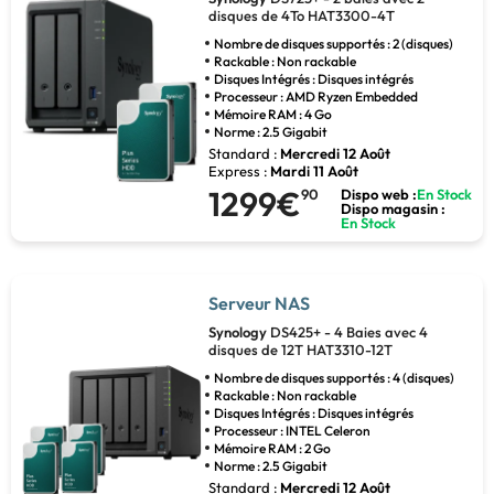
disques de 4To HAT3300-4T
Nombre de disques supportés : 2 (disques)
Rackable : Non rackable
Disques Intégrés : Disques intégrés
Processeur : AMD Ryzen Embedded
Mémoire RAM : 4 Go
Norme : 2.5 Gigabit
Standard :
Mercredi 12 Août
Express :
Mardi 11 Août
1299€
90
Dispo web :
En Stock
Dispo magasin :
En Stock
Serveur NAS
Synology
DS425+ - 4 Baies avec 4
disques de 12T HAT3310-12T
Nombre de disques supportés : 4 (disques)
Rackable : Non rackable
Disques Intégrés : Disques intégrés
Processeur : INTEL Celeron
Mémoire RAM : 2 Go
Norme : 2.5 Gigabit
Standard :
Mercredi 12 Août