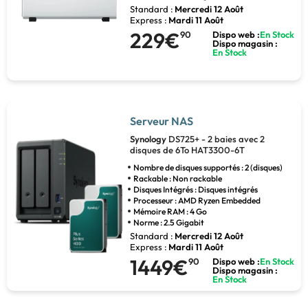
Standard :
Mercredi 12 Août
Express :
Mardi 11 Août
229€
90
Dispo web :
En Stock
Dispo magasin :
En Stock
Serveur NAS
Synology
DS725+ - 2 baies avec 2
disques de 6To HAT3300-6T
Nombre de disques supportés : 2 (disques)
Rackable : Non rackable
Disques Intégrés : Disques intégrés
Processeur : AMD Ryzen Embedded
Mémoire RAM : 4 Go
Norme : 2.5 Gigabit
Standard :
Mercredi 12 Août
Express :
Mardi 11 Août
1449€
90
Dispo web :
En Stock
Dispo magasin :
En Stock