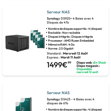
Serveur NAS
Synology
DS925+ 4 Baies avec 4
Disques de 4To
Nombre de disques supportés : 4 (disques)
Rackable : Non rackable
Disques Intégrés : Disques intégrés
Processeur : AMD Ryzen Embedded
Mémoire RAM : 4 Go
Norme : 2.5 Gigabit
Standard :
Mercredi 12 Août
Express :
Mardi 11 Août
1499€
99
Dispo web :
En Stock
Dispo magasin :
Disponible
mercredi 12 août
Serveur NAS
Synology
DS423 - 4 Baies avec 4
disques de 6To
Nombre de disques supportés : 4 (disques)