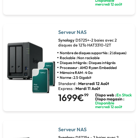
Disponible
mercredi 12 août
Serveur NAS
Synology
DS725+-2 baies avec 2
disques de 12To HAT3310-12T
Nombre de disques supportés : 2 (disques)
Rackable : Non rackable
Disques Intégrés : Disques intégrés
Processeur : AMD Ryzen Embedded
Mémoire RAM : 4 Go
Norme : 2.5 Gigabit
Standard :
Mercredi 12 Août
Express :
Mardi 11 Août
1699€
99
Dispo web :
En Stock
Dispo magasin :
Disponible
mercredi 12 août
Serveur NAS
Synology
DS725+ - 2 baies avec 2