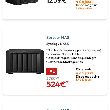
1259€
4 à 6 jours
Dispo magasin :
Indisponible
Serveur NAS
Synology
DX517
Nombre de disques supportés : 5 (disques)
Rackable : Non rackable
Disques Intégrés : Sans disque intégré
Lecteurs de Stockage : Non
Dispo web :
-9 %
4 à 6 jours
Dispo magasin :
578€
99
10 à 12 jours
524€
99