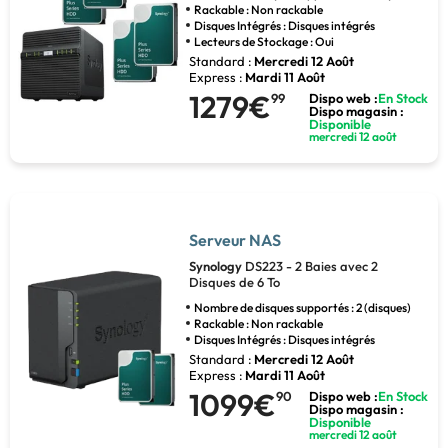
Rackable : Non rackable
Disques Intégrés : Disques intégrés
Lecteurs de Stockage : Oui
Standard :
Mercredi 12 Août
Express :
Mardi 11 Août
1279€
99
Dispo web :
En Stock
Dispo magasin :
Disponible
mercredi 12 août
Serveur NAS
Synology
DS223 - 2 Baies avec 2
Disques de 6 To
Nombre de disques supportés : 2 (disques)
Rackable : Non rackable
Disques Intégrés : Disques intégrés
Standard :
Mercredi 12 Août
Express :
Mardi 11 Août
1099€
90
Dispo web :
En Stock
Dispo magasin :
Disponible
mercredi 12 août