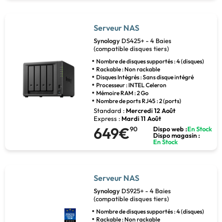
Serveur NAS
Synology
DS425+ - 4 Baies
(compatible disques tiers)
Nombre de disques supportés : 4 (disques)
Rackable : Non rackable
Disques Intégrés : Sans disque intégré
Processeur : INTEL Celeron
Mémoire RAM : 2 Go
Nombre de ports RJ45 : 2 (ports)
Standard :
Mercredi 12 Août
Express :
Mardi 11 Août
649€
90
Dispo web :
En Stock
Dispo magasin :
En Stock
Serveur NAS
Synology
DS925+ - 4 Baies
(compatible disques tiers)
Nombre de disques supportés : 4 (disques)
Rackable : Non rackable