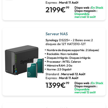
Express :
Mardi 11 Août
2199€
99
Dispo web :
En Stock
Dispo magasin :
Disponible
mercredi 12 août
Serveur NAS
Synology
DS225+ - 2 Baies avec 2
disques de 12T HAT3310-12T
Nombre de disques supportés : 2 (disques)
Rackable : Non rackable
Disques Intégrés : Disques intégrés
Processeur : INTEL Celeron
Mémoire RAM : 2 Go
Norme : 2.5 Gigabit
Standard :
Mercredi 12 Août
Express :
Mardi 11 Août
1399€
99
Dispo web :
En Stock
Dispo magasin :
Disponible
mercredi 12 août