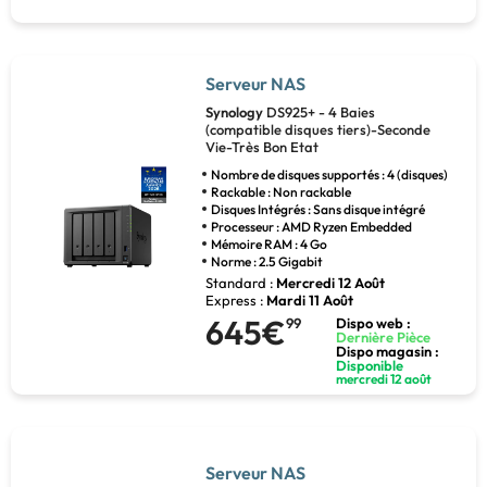
Serveur NAS
Synology
DS925+ - 4 Baies
(compatible disques tiers)-Seconde
Vie-Très Bon Etat
Nombre de disques supportés : 4 (disques)
Rackable : Non rackable
Disques Intégrés : Sans disque intégré
Processeur : AMD Ryzen Embedded
Mémoire RAM : 4 Go
Norme : 2.5 Gigabit
Standard :
Mercredi 12 Août
Express :
Mardi 11 Août
645€
99
Dispo web :
Dernière Pièce
Dispo magasin :
Disponible
mercredi 12 août
Serveur NAS