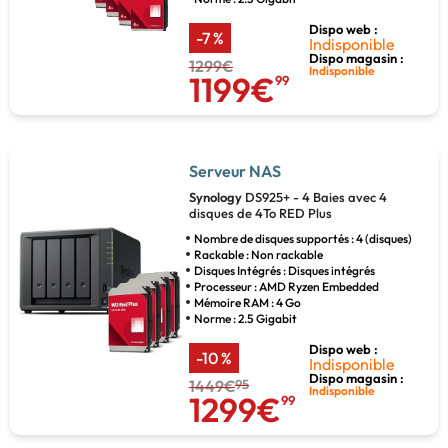
Dispo web :
-7 %
Indisponible
Dispo magasin :
1299€
Indisponible
1199€
99
Serveur NAS
Synology
DS925+ - 4 Baies avec 4
disques de 4To RED Plus
Nombre de disques supportés : 4 (disques)
Rackable : Non rackable
Disques Intégrés : Disques intégrés
Processeur : AMD Ryzen Embedded
Mémoire RAM : 4 Go
Norme : 2.5 Gigabit
Dispo web :
-10 %
Indisponible
Dispo magasin :
1449€
95
Indisponible
1299€
99