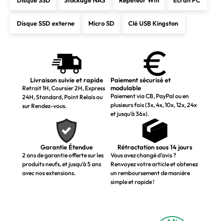
Disque SSD
Stockage NAS
Répeteur Wifi
Ecran PC
Disque SSD externe
Micro SD
Clé USB Kingston
Livraison suivie et rapide
Paiement sécurisé et
modulable
Retrait 1H, Coursier 2H, Express
Paiement via CB, PayPal ou en
24H, Standard, Point Relais ou
plusieurs fois (3x, 4x, 10x, 12x, 24x
sur Rendez-vous.
et jusqu’à 36x).
Garantie Étendue
Rétractation sous 14 jours
2 ans de garantie offerte sur les
Vous avez changé d’avis ?
produits neufs, et jusqu’à 5 ans
Renvoyez votre article et obtenez
avec nos extensions.
un remboursement de manière
simple et rapide !