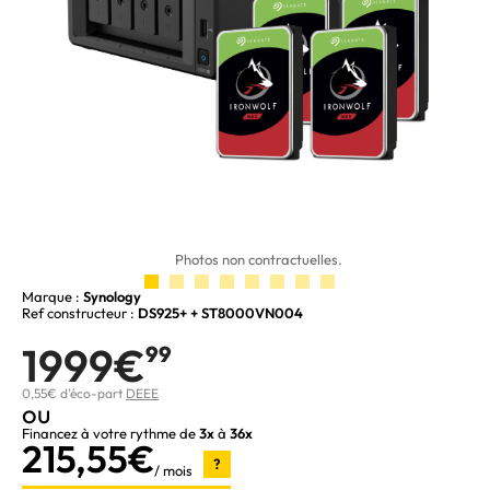
Photos non contractuelles.
Marque :
Synology
Ref constructeur :
DS925+ + ST8000VN004
1999€
99
0,55€ d'éco-part
DEEE
ou
Financez à votre rythme de
3x
à
36x
215,55€
?
/ mois