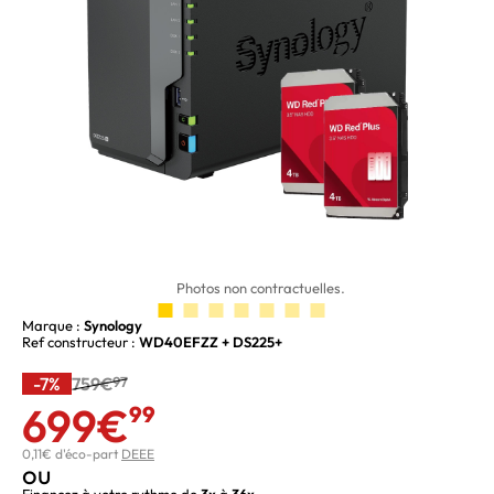
Photos non contractuelles.
Marque :
Synology
Ref constructeur :
WD40EFZZ + DS225+
-7%
759€
97
699€
99
0,11€ d'éco-part
DEEE
ou