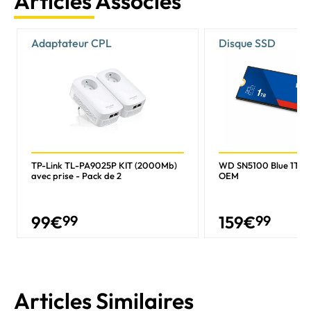
Articles Associés
Adaptateur CPL
Disque SSD
TP-Link TL-PA9025P KIT (2000Mb)
WD SN5100 Blue 1To 
avec prise - Pack de 2
OEM
99
€
99
159
€
99
Articles Similaires