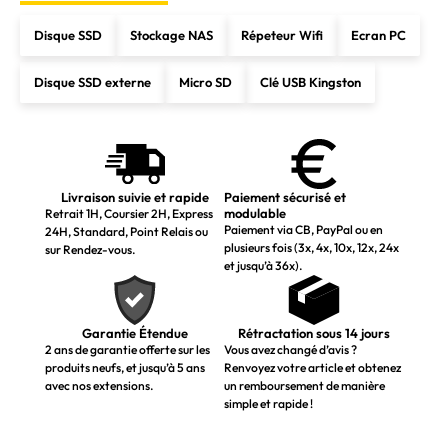
Disque SSD
Stockage NAS
Répeteur Wifi
Ecran PC
Disque SSD externe
Micro SD
Clé USB Kingston
Livraison suivie et rapide
Paiement sécurisé et
modulable
Retrait 1H, Coursier 2H, Express
Paiement via CB, PayPal ou en
24H, Standard, Point Relais ou
plusieurs fois (3x, 4x, 10x, 12x, 24x
sur Rendez-vous.
et jusqu’à 36x).
Garantie Étendue
Rétractation sous 14 jours
2 ans de garantie offerte sur les
Vous avez changé d’avis ?
produits neufs, et jusqu’à 5 ans
Renvoyez votre article et obtenez
avec nos extensions.
un remboursement de manière
simple et rapide !