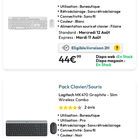
Utilisation : Bureautique
Rétroéclairage : Sans rétroéclairage
Connectivité : Sans fil
Couleur : Blanc
Alimentation souris et clavier : Filaire
Standard :
Mercredi 12 Août
Express :
Mardi 11 Août
Eligible livraison 2H
?
44€
99
Dispo web :
En Stock
Dispo magasin :
En Stock
Pack Clavier/Souris
Logitech
MK470 Graphite - Slim
Wireless Combo
2 avis
Utilisation : Bureautique
Utilisation : Pro
Rétroéclairage : Sans rétroéclairage
Connectivité : Sans fil
Couleur : Noir