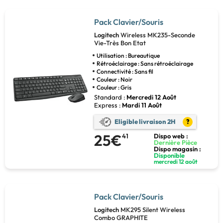
Pack Clavier/Souris
Logitech
Wireless MK235-Seconde
Vie-Très Bon Etat
Utilisation : Bureautique
Rétroéclairage : Sans rétroéclairage
Connectivité : Sans fil
Couleur : Noir
Couleur : Gris
Standard :
Mercredi 12 Août
Express :
Mardi 11 Août
Eligible livraison 2H
?
25€
41
Dispo web :
Dernière Pièce
Dispo magasin :
Disponible
mercredi 12 août
Pack Clavier/Souris
Logitech
MK295 Silent Wireless
Combo GRAPHITE