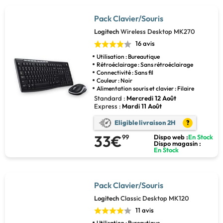
Pack Clavier/Souris
Logitech
Wireless Desktop MK270
16 avis
Utilisation : Bureautique
Rétroéclairage : Sans rétroéclairage
Connectivité : Sans fil
Couleur : Noir
Alimentation souris et clavier : Filaire
Standard :
Mercredi 12 Août
Express :
Mardi 11 Août
Eligible livraison 2H
?
33€
99
Dispo web :
En Stock
Dispo magasin :
En Stock
Pack Clavier/Souris
Logitech
Classic Desktop MK120
11 avis
Utilisation : Bureautique