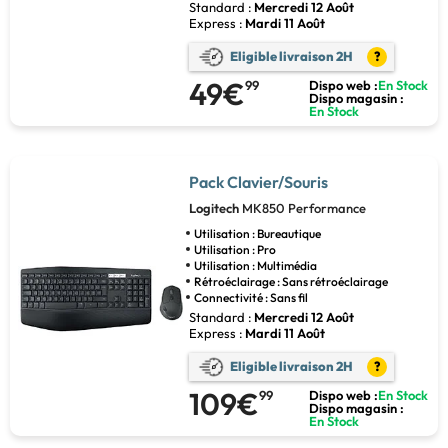
Standard :
Mercredi 12 Août
Express :
Mardi 11 Août
Eligible livraison 2H
?
49€
99
Dispo web :
En Stock
Dispo magasin :
En Stock
Pack Clavier/Souris
Logitech
MK850 Performance
Utilisation : Bureautique
Utilisation : Pro
Utilisation : Multimédia
Rétroéclairage : Sans rétroéclairage
Connectivité : Sans fil
Standard :
Mercredi 12 Août
Express :
Mardi 11 Août
Eligible livraison 2H
?
109€
99
Dispo web :
En Stock
Dispo magasin :
En Stock