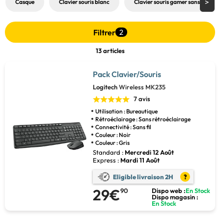
Casque
Clavier souris blanc
Clavier souris gamer sans fil
Filtrer
2
13 articles
Pack Clavier/Souris
Logitech
Wireless MK235
7 avis
Utilisation : Bureautique
Rétroéclairage : Sans rétroéclairage
Connectivité : Sans fil
Couleur : Noir
Couleur : Gris
Standard :
Mercredi 12 Août
Express :
Mardi 11 Août
Eligible livraison 2H
?
29€
90
Dispo web :
En Stock
Dispo magasin :
En Stock