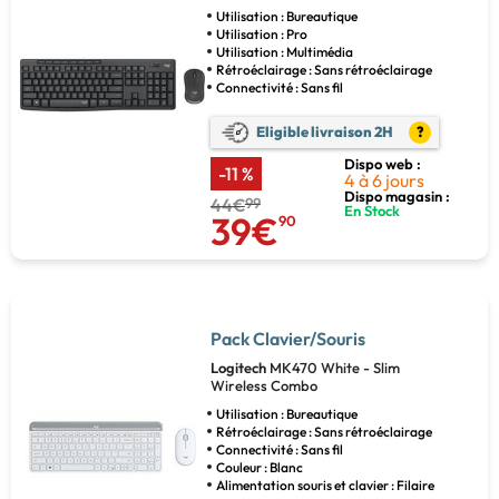
Utilisation : Bureautique
Utilisation : Pro
Utilisation : Multimédia
Rétroéclairage : Sans rétroéclairage
Connectivité : Sans fil
Eligible livraison 2H
?
Dispo web :
-11 %
4 à 6 jours
Dispo magasin :
44€
99
En Stock
39€
90
Pack Clavier/Souris
Logitech
MK470 White - Slim
Wireless Combo
Utilisation : Bureautique
Rétroéclairage : Sans rétroéclairage
Connectivité : Sans fil
Couleur : Blanc
Alimentation souris et clavier : Filaire