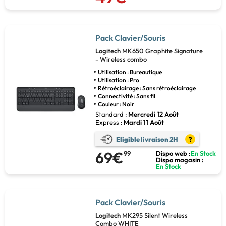
Pack Clavier/Souris
Logitech
MK650 Graphite Signature
- Wireless combo
Utilisation : Bureautique
Utilisation : Pro
Rétroéclairage : Sans rétroéclairage
Connectivité : Sans fil
Couleur : Noir
Standard :
Mercredi 12 Août
Express :
Mardi 11 Août
Eligible livraison 2H
?
69€
99
Dispo web :
En Stock
Dispo magasin :
En Stock
Pack Clavier/Souris
Logitech
MK295 Silent Wireless
Combo WHITE