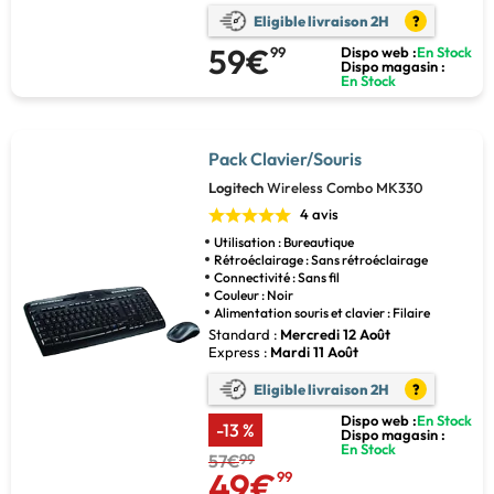
Eligible livraison 2H
?
59€
99
Dispo web :
En Stock
Dispo magasin :
En Stock
Pack Clavier/Souris
Logitech
Wireless Combo MK330
4 avis
Utilisation : Bureautique
Rétroéclairage : Sans rétroéclairage
Connectivité : Sans fil
Couleur : Noir
Alimentation souris et clavier : Filaire
Standard :
Mercredi 12 Août
Express :
Mardi 11 Août
Eligible livraison 2H
?
Dispo web :
En Stock
-13 %
Dispo magasin :
En Stock
57€
99
49€
99