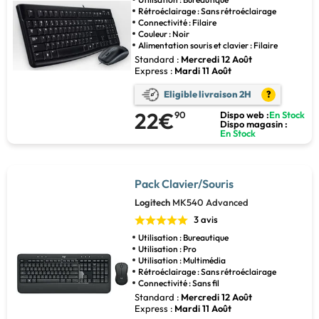
Rétroéclairage : Sans rétroéclairage
Connectivité : Filaire
Couleur : Noir
Alimentation souris et clavier : Filaire
Standard :
Mercredi 12 Août
Express :
Mardi 11 Août
Eligible livraison 2H
?
22€
90
Dispo web :
En Stock
Dispo magasin :
En Stock
Pack Clavier/Souris
Logitech
MK540 Advanced
3 avis
Utilisation : Bureautique
Utilisation : Pro
Utilisation : Multimédia
Rétroéclairage : Sans rétroéclairage
Connectivité : Sans fil
Standard :
Mercredi 12 Août
Express :
Mardi 11 Août