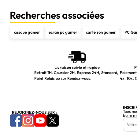
Prise en charge du système d'exploitation Mac
Recherches associées
Configuration minimale du système
Prise en charge d'autres systèmes d'exploitation
casque gamer
ecran pc gamer
carte son gamer
PC Ga
Poids et dimensions
Dimensions de la souris (LxPxH)
Poids de la souris
Informations sur l'emballage
Livraison suivie et rapide
P
Retrait 1H, Coursier 2H, Express 24H, Standard,
Paiement 
Récepteur inclus
Point Relais ou sur Rendez-vous.
4x, 10x, 1
Interface de réception sans fil
Type de récepteur
INSCRI
Dimensions du récepteur (L x P x H)
Tous no
REJOIGNEZ-NOUS SUR :
boite m
Poids du récepteur
Piles fournies