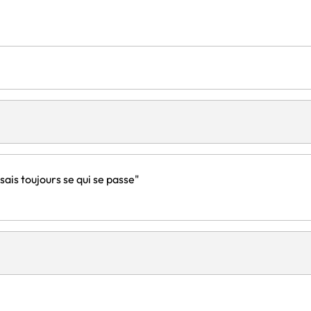
2000 mAh
AAA
3
Oui
Optique
3
ais toujours se qui se passe"
Oui
Roue
AA
1
Windows 10,Windows 11