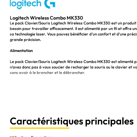
Logitech Wireless Combo MK330
Le pack Clavier/Souris Logitech Wireless Combo MK330 est un produit q
besoin pour travailler efficacement. Il est alimenté par un fil et offre 
sa technologie laser. Vous pouvez bénéficier d'un confort et d'une pré
grande précision.
Alimentation
Le pack Clavier/Souris Logitech Wireless Combo MK330 est alimenté par
n'avez donc pas à vous soucier de recharger la souris ou le clavier et 
sans avoir à le brancher et le débrancher.
Connectivité
Le pack Clavier/Souris Logitech Wireless Combo MK330 offre une connect
fiable. La technologie sans fil vous offre la possibilité de déplacer le c
chaque fois.
Technologie de détection de mouvement
Caractéristiques principales
Le pack Clavier/Souris Logitech Wireless Combo MK330 est équipé d'u
précision et une précision incroyables. La technologie laser vous perm