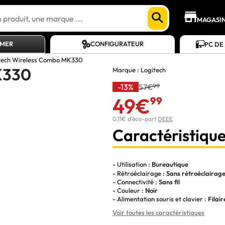
MAGASI
AMER
CONFIGURATEUR
PC DE
tech Wireless Combo MK330
K330
Marque :
Logitech
-13%
57€
99
49€
99
0,11€ d'éco-part
DEEE
Caractéristique
- Utilisation :
Bureautique
- Rétroéclairage :
Sans rétroéclairag
- Connectivité :
Sans fil
- Couleur :
Noir
- Alimentation souris et clavier :
Filair
Voir toutes les caractéristiques