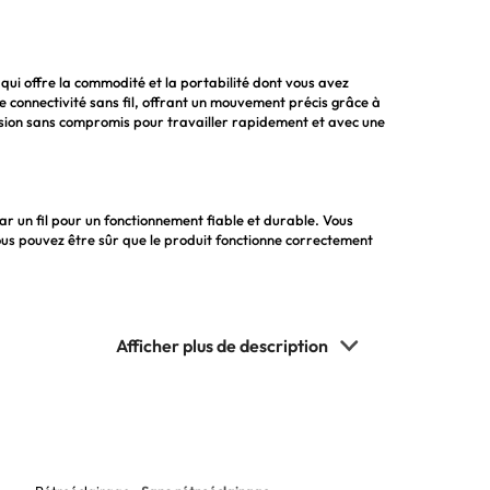
ui offre la commodité et la portabilité dont vous avez
une connectivité sans fil, offrant un mouvement précis grâce à
cision sans compromis pour travailler rapidement et avec une
 un fil pour un fonctionnement fiable et durable. Vous
vous pouvez être sûr que le produit fonctionne correctement
ivité sans fil pour une expérience utilisateur fluide et
lavier et la souris facilement et sans avoir à les débrancher à
ne technologie de détection de mouvement Laser pour une
et de travailler rapidement et avec une grande précision,