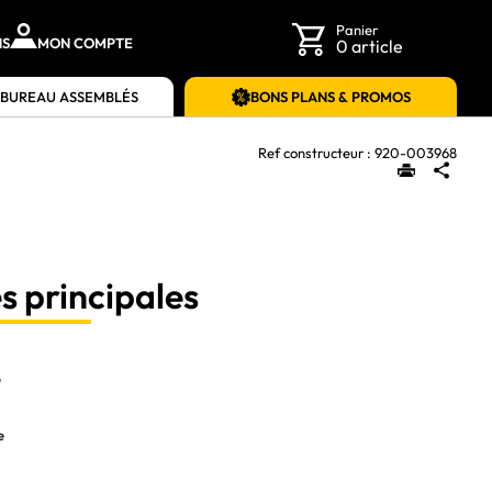
Panier
NS
MON COMPTE
0 article
 BUREAU ASSEMBLÉS
BONS PLANS & PROMOS
Ref constructeur :
920-003968
s principales
e
e