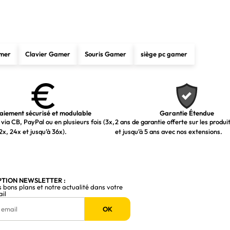
Oui
Windows XP, Windows Vista, Windows 7
Chrome
mer
Clavier Gamer
Souris Gamer
siège pc gamer
59,5 x 100 x 37,5 mm
56,2 g
aiement sécurisé et modulable
Garantie Étendue
via CB, PayPal ou en plusieurs fois (3x,
2 ans de garantie offerte sur les produi
Oui
2x, 24x et jusqu’à 36x).
et jusqu’à 5 ans avec nos extensions.
USB
Unifying receiver
PTION NEWSLETTER :
14,4 x 18,7 x 6,1 mm
s bons plans et notre actualité dans votre
ail
1,8 g
OK
Oui