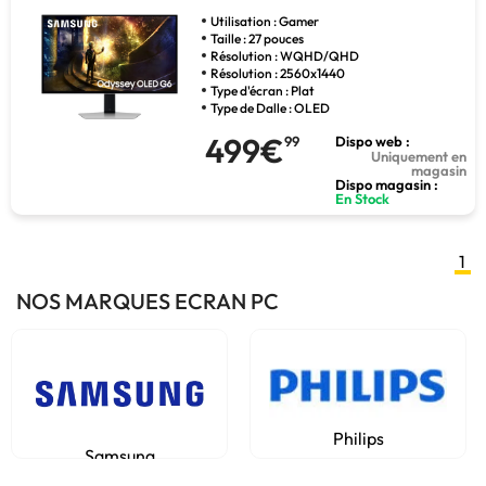
Utilisation : Gamer
Taille : 27 pouces
Résolution : WQHD/QHD
Résolution : 2560x1440
Type d'écran : Plat
Type de Dalle : OLED
499€
99
Dispo web :
Uniquement en
magasin
Dispo magasin :
En Stock
1
NOS MARQUES ECRAN PC
Philips
Gigabyte