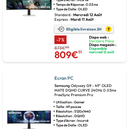
Temps de Réponse : 0.03 ms
Type de Dalle : OLED
Standard :
Mercredi 12 Août
Express :
Mardi 11 Août
Eligible livraison 2H
?
Dispo web :
-7 %
Dernière Pièce
Dispo magasin :
873€
99
Disponible
809€
51
mercredi 12 août
Ecran PC
Samsung
Odyssey G9 - 49" OLED
MATE DQHD CURVE 240Hz 0.03ms
FreeSync Premium Pro
Utilisation : Gamer
Taille : 49 pouces
Résolution : 5120x1440
Résolution : DQHD
Type d'écran : Incurvé
Type de Dalle : OLED