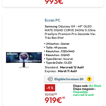
993€
Ecran PC
Samsung
Odyssey G9 - 49" OLED
MATE DQHD CURVE 240Hz 0.03ms
FreeSync Premium Pro-Seconde Vie-
Très Bon Etat
Utilisation : Gamer
Taille : 49 pouces
Résolution : 5120x1440
Résolution : DQHD
Type d'écran : Incurvé
Type de Dalle : OLED
Standard :
Mercredi 12 Août
Express :
Mardi 11 Août
Eligible livraison 2H
?
Dispo web :
En Stock
-9 %
Dispo magasin :
Disponible
1011€
91
mercredi 12 août
919€
91