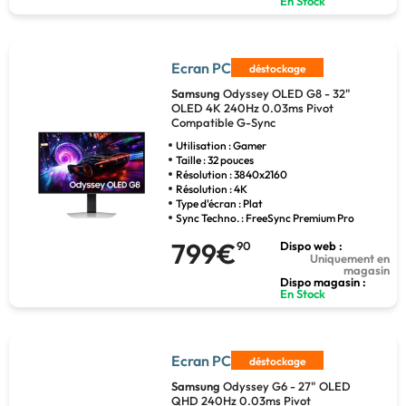
En Stock
Ecran PC
déstockage
Samsung
Odyssey OLED G8 - 32"
OLED 4K 240Hz 0.03ms Pivot
Compatible G-Sync
Utilisation : Gamer
Taille : 32 pouces
Résolution : 3840x2160
Résolution : 4K
Type d'écran : Plat
Sync Techno. : FreeSync Premium Pro
799€
90
Dispo web :
Uniquement en
magasin
Dispo magasin :
En Stock
Ecran PC
déstockage
Samsung
Odyssey G6 - 27" OLED
QHD 240Hz 0.03ms Pivot