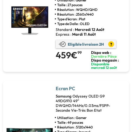
Utilisation : Gamer
Taille : 27 pouces
Résolution : WQHD/QHD
Résolution : 2560x1440
Type d'écran : Plat
Type de Dalle : OLED
Standard :
Mercredi 12 Août
Express :
Mardi 11 Août
Eligible livraison 2H
?
459€
99
Dispo web :
Dernière Pièce
Dispo magasin :
Disponible
mercredi 12 août
Ecran PC
Samsung
Odyssey OLED G9
49DG910 49"
DWQHD/144Hz/0.03ms/FSPP-
Seconde Vie-Très Bon Etat
Utilisation : Gamer
Taille : 49 pouces
Résolution : 5120x1440
Type d'écran : Incurvé