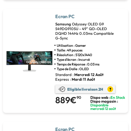
Ecran PC
Samsung
Odyssey OLED G9
S49DG910SU - 49" QD-OLED
DQHD 144Hz 0.03ms Compatible
G-Sync
Utilisation : Gamer
Taille : 49 pouces
Résolution : 5120x1440
Type d'écran : Incurvé
Temps de Réponse : 0.03 ms
Type de Dalle : OLED
Standard :
Mercredi 12 Août
Express :
Mardi 11 Août
Eligible livraison 2H
?
889€
90
Dispo web :
En Stock
Dispo magasin :
Disponible
mercredi 12 août
Ecran PC