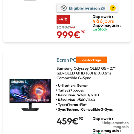
Eligible livraison 2H
?
Dispo web :
-9 %
4 à 6 jours
Dispo magasin :
1099€
90
En Stock
999€
90
Ecran PC
déstockage
Samsung
Odyssey OLED G5 - 27"
QD-OLED QHD 180Hz 0.03ms
Compatible G-Sync
Utilisation : Gamer
Taille : 27 pouces
Résolution : WQHD/QHD
Résolution : 2560x1440
Type d'écran : Plat
Sync Techno. : Compatible G-Sync
459€
90
Dispo web :
Uniquement en
magasin
Dispo magasin :