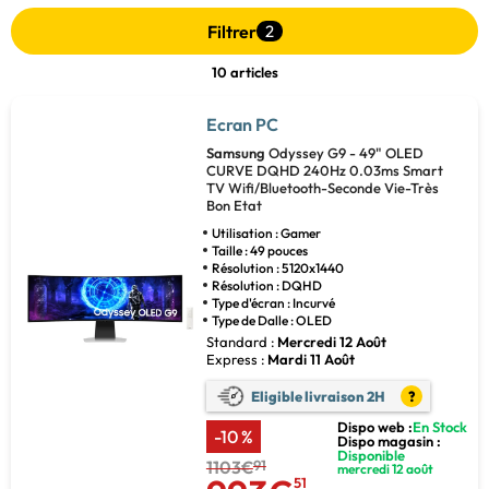
Filtrer
2
10 articles
Ecran PC
Samsung
Odyssey G9 - 49" OLED
CURVE DQHD 240Hz 0.03ms Smart
TV Wifi/Bluetooth-Seconde Vie-Très
Bon Etat
Utilisation : Gamer
Taille : 49 pouces
Résolution : 5120x1440
Résolution : DQHD
Type d'écran : Incurvé
Type de Dalle : OLED
Standard :
Mercredi 12 Août
Express :
Mardi 11 Août
Eligible livraison 2H
?
Dispo web :
En Stock
-10 %
Dispo magasin :
Disponible
1103€
91
mercredi 12 août
51