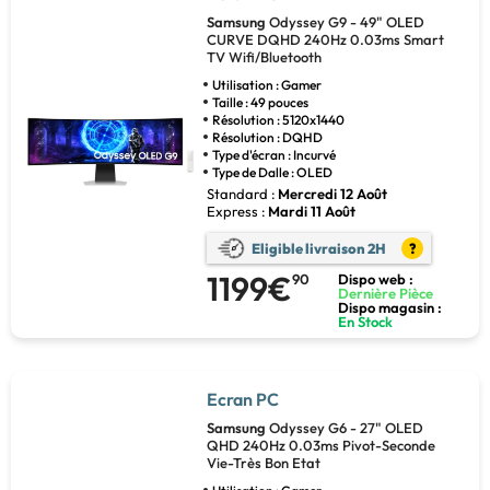
Samsung
Odyssey G9 - 49" OLED
CURVE DQHD 240Hz 0.03ms Smart
TV Wifi/Bluetooth
Utilisation : Gamer
Taille : 49 pouces
Résolution : 5120x1440
Résolution : DQHD
Type d'écran : Incurvé
Type de Dalle : OLED
Standard :
Mercredi 12 Août
Express :
Mardi 11 Août
Eligible livraison 2H
?
1199€
90
Dispo web :
Dernière Pièce
Dispo magasin :
En Stock
Ecran PC
Samsung
Odyssey G6 - 27" OLED
QHD 240Hz 0.03ms Pivot-Seconde
Vie-Très Bon Etat