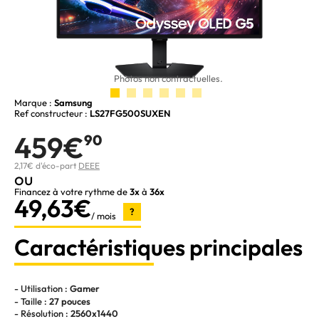
Photos non contractuelles.
Marque :
Samsung
Ref constructeur :
LS27FG500SUXEN
459€
90
2,17€ d'éco-part
DEEE
ou
Financez à votre rythme de
3x
à
36x
49,63€
?
/ mois
Caractéristiques principales
- Utilisation :
Gamer
- Taille :
27 pouces
- Résolution :
2560x1440