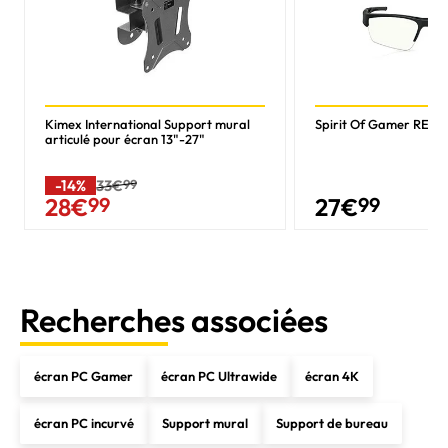
Kimex International Support mural
Spirit Of Gamer RETI
articulé pour écran 13"-27"
-14%
33€
99
27
€
99
28
€
99
Recherches associées
écran PC Gamer
écran PC Ultrawide
écran 4K
écran PC incurvé
Support mural
Support de bureau