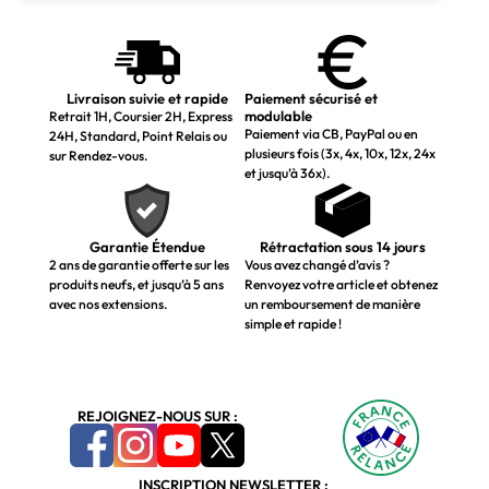
Livraison suivie et rapide
Paiement sécurisé et
modulable
Retrait 1H, Coursier 2H, Express
Paiement via CB, PayPal ou en
24H, Standard, Point Relais ou
plusieurs fois (3x, 4x, 10x, 12x, 24x
sur Rendez-vous.
et jusqu’à 36x).
Garantie Étendue
Rétractation sous 14 jours
2 ans de garantie offerte sur les
Vous avez changé d’avis ?
produits neufs, et jusqu’à 5 ans
Renvoyez votre article et obtenez
avec nos extensions.
un remboursement de manière
simple et rapide !
REJOIGNEZ-NOUS SUR :
INSCRIPTION NEWSLETTER :