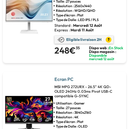
Taille : 27 pouces
Résolution : 2560x1440
Résolution : WQHD/QHD
Type d'écran : Plat
Type de Dalle : LED IPS / PLS
Standard :
Mercredi 12 Août
Express :
Mardi 11 Août
Eligible livraison 2H
?
248€
35
Dispo web :
En Stock
Dispo magasin :
Disponible
mercredi 12 août
Ecran PC
MSI
MPG 272URX - 26.5" 4K QD-
OLED 240Hz 0.03ms Pivot USB-C
compatible G-SYNC
Utilisation : Gamer
Taille : 27 pouces
Résolution : 3840x2160
Résolution : 4K
Type d'écran : Plat
Type de Dalle : OLED