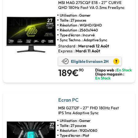
MSI
MAG 275CQF E18 - 27" CURVE
QHD 180Hz Fast VA 0.5ms FreeSync
Utilisation : Gamer
Taille : 27 pouces
Résolution : WQHD/QHD
Résolution : 2560x1440
Type d'écran : Incurvé
Sync Techno. : Adaptive Sync
Standard :
Mercredi 12 Août
Express :
Mardi 11 Août
Eligible livraison 2H
?
189€
90
Dispo web :
En Stock
Dispo magasin :
En Stock
Ecran PC
MSI
G2712F - 27" FHD 180Hz Fast
IPS 1ms Adaptive Sync
Utilisation : Gamer
Taille : 27 pouces
Résolution : 1920x1080
Type d'écran : Plat