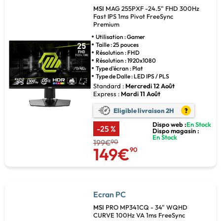
MSI
MAG 255PXF -24.5" FHD 300Hz
Fast IPS 1ms Pivot FreeSync
Premium
Utilisation : Gamer
Taille : 25 pouces
Résolution : FHD
Résolution : 1920x1080
Type d'écran : Plat
Type de Dalle : LED IPS / PLS
Standard :
Mercredi 12 Août
Express :
Mardi 11 Août
Eligible livraison 2H
?
Dispo web :
En Stock
-25 %
Dispo magasin :
En Stock
199€
90
149€
90
Ecran PC
MSI
PRO MP341CQ - 34" WQHD
CURVE 100Hz VA 1ms FreeSync