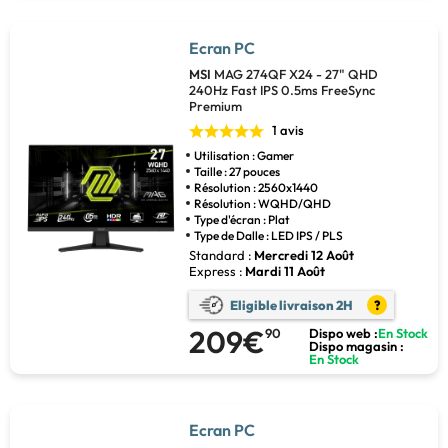
Ecran PC
MSI
MAG 274QF X24 - 27" QHD
240Hz Fast IPS 0.5ms FreeSync
Premium
1 avis
Utilisation : Gamer
Taille : 27 pouces
Résolution : 2560x1440
Résolution : WQHD/QHD
Type d'écran : Plat
Type de Dalle : LED IPS / PLS
Standard :
Mercredi 12 Août
Express :
Mardi 11 Août
Eligible livraison 2H
?
209€
90
Dispo web :
En Stock
Dispo magasin :
En Stock
Ecran PC