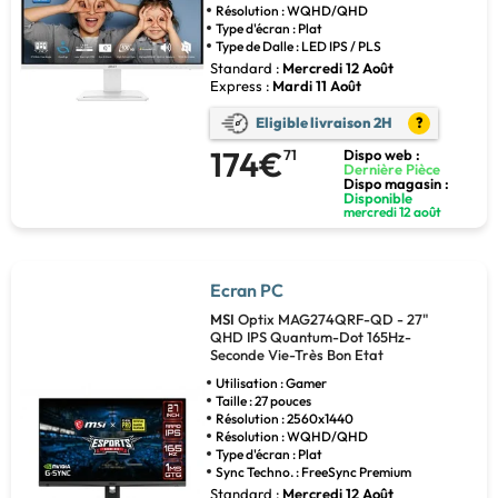
Résolution : WQHD/QHD
Type d'écran : Plat
Type de Dalle : LED IPS / PLS
Standard :
Mercredi 12 Août
Express :
Mardi 11 Août
Eligible livraison 2H
?
174€
71
Dispo web :
Dernière Pièce
Dispo magasin :
Disponible
mercredi 12 août
Ecran PC
MSI
Optix MAG274QRF-QD - 27"
QHD IPS Quantum-Dot 165Hz-
Seconde Vie-Très Bon Etat
Utilisation : Gamer
Taille : 27 pouces
Résolution : 2560x1440
Résolution : WQHD/QHD
Type d'écran : Plat
Sync Techno. : FreeSync Premium
Standard :
Mercredi 12 Août