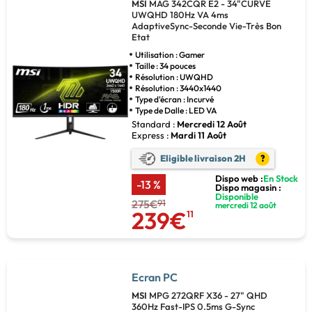
MSI
MAG 342CQR E2 - 34"CURVE
UWQHD 180Hz VA 4ms
AdaptiveSync-Seconde Vie-Très Bon
Etat
Utilisation : Gamer
Taille : 34 pouces
Résolution : UWQHD
Résolution : 3440x1440
Type d'écran : Incurvé
Type de Dalle : LED VA
Standard :
Mercredi 12 Août
Express :
Mardi 11 Août
Eligible livraison 2H
?
Dispo web :
En Stock
-13 %
Dispo magasin :
Disponible
275€
91
mercredi 12 août
239€
11
Ecran PC
MSI
MPG 272QRF X36 - 27" QHD
360Hz Fast-IPS 0.5ms G-Sync