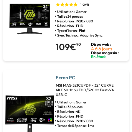
1 avis
Utilisation : Gamer
Taille : 24 pouces
Résolution : 1920x1080
Résolution : FHD
Type d'écran : Plat
Sync Techno. : Adaptive Sync
109€
90
Dispo web :
4 à 6 jours
Dispo magasin :
En Stock
Ecran PC
MSI
MAG 321CUPDF - 32" CURVE
4K/160Hz ou FHD/320Hz Fast-VA
USB-C
Utilisation : Gamer
Taille : 32 pouces
Résolution : 4K
Résolution : FHD
Résolution : 1920x1080
Temps de Réponse : 1 ms