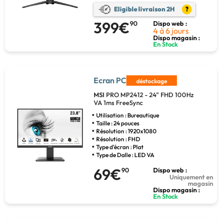
Eligible livraison 2H
?
399€
90
Dispo web :
4 à 6 jours
Dispo magasin :
En Stock
Ecran PC
déstockage
MSI
PRO MP2412 - 24" FHD 100Hz
VA 1ms FreeSync
Utilisation : Bureautique
Taille : 24 pouces
Résolution : 1920x1080
Résolution : FHD
Type d'écran : Plat
Type de Dalle : LED VA
69€
90
Dispo web :
Uniquement en
magasin
Dispo magasin :
En Stock