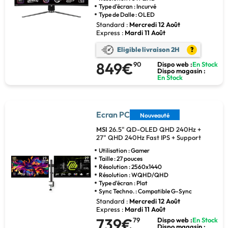
Type d'écran : Incurvé
Type de Dalle : OLED
Standard :
Mercredi 12 Août
Express :
Mardi 11 Août
Eligible livraison 2H
?
849€
90
Dispo web :
En Stock
Dispo magasin :
En Stock
Ecran PC
Nouveauté
MSI
26.5" QD-OLED QHD 240Hz +
27" QHD 240Hz Fast IPS + Support
Utilisation : Gamer
Taille : 27 pouces
Résolution : 2560x1440
Résolution : WQHD/QHD
Type d'écran : Plat
Sync Techno. : Compatible G-Sync
Standard :
Mercredi 12 Août
Express :
Mardi 11 Août
739€
79
Dispo web :
En Stock
Dispo magasin :