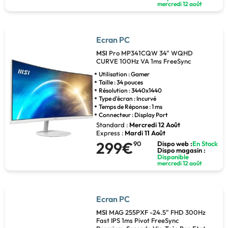
mercredi 12 août
Ecran PC
MSI
Pro MP341CQW 34" WQHD
CURVE 100Hz VA 1ms FreeSync
Utilisation : Gamer
Taille : 34 pouces
Résolution : 3440x1440
Type d'écran : Incurvé
Temps de Réponse : 1 ms
Connecteur : Display Port
Standard :
Mercredi 12 Août
Express :
Mardi 11 Août
299€
90
Dispo web :
En Stock
Dispo magasin :
Disponible
mercredi 12 août
Ecran PC
MSI
MAG 255PXF -24.5" FHD 300Hz
Fast IPS 1ms Pivot FreeSync