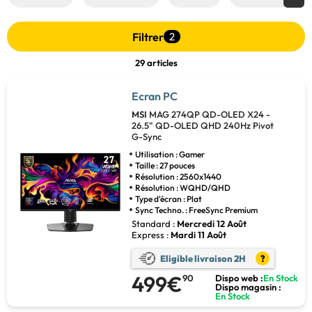
Filtrer
2
29 articles
Ecran PC
MSI
MAG 274QP QD-OLED X24 -
26.5" QD-OLED QHD 240Hz Pivot
G-Sync
Utilisation : Gamer
Taille : 27 pouces
Résolution : 2560x1440
Résolution : WQHD/QHD
Type d'écran : Plat
Sync Techno. : FreeSync Premium
Standard :
Mercredi 12 Août
Express :
Mardi 11 Août
Eligible livraison 2H
?
499€
90
Dispo web :
En Stock
Dispo magasin :
En Stock