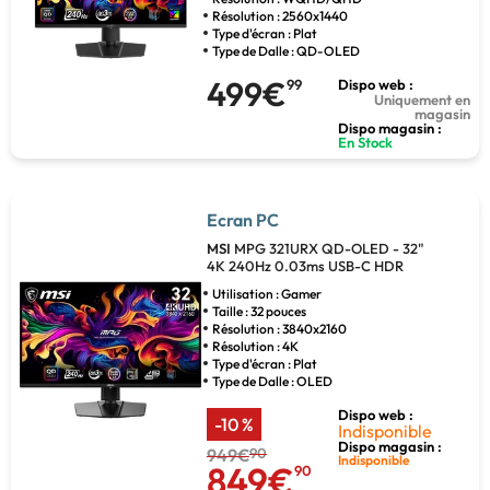
Résolution : 2560x1440
Type d'écran : Plat
Type de Dalle : QD-OLED
499€
99
Dispo web :
Uniquement en
magasin
Dispo magasin :
En Stock
Ecran PC
MSI
MPG 321URX QD-OLED - 32"
4K 240Hz 0.03ms USB-C HDR
Utilisation : Gamer
Taille : 32 pouces
Résolution : 3840x2160
Résolution : 4K
Type d'écran : Plat
Type de Dalle : OLED
Dispo web :
-10 %
Indisponible
Dispo magasin :
949€
90
Indisponible
849€
90