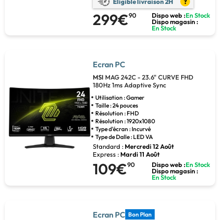
Eligible livraison 2H
?
299€
90
Dispo web :
En Stock
Dispo magasin :
En Stock
Ecran PC
MSI
MAG 242C - 23.6" CURVE FHD
180Hz 1ms Adaptive Sync
Utilisation : Gamer
Taille : 24 pouces
Résolution : FHD
Résolution : 1920x1080
Type d'écran : Incurvé
Type de Dalle : LED VA
Standard :
Mercredi 12 Août
Express :
Mardi 11 Août
109€
90
Dispo web :
En Stock
Dispo magasin :
En Stock
Ecran PC
Bon Plan