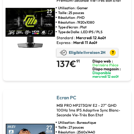
Premium-Seconde Vie-Très Bon Etat
Utilisation : Gamer
Taille : 25 pouces
Résolution : FHD
Résolution : 1920x1080
Type d'écran : Plat
Type de Dalle : LED IPS / PLS
Standard :
Mercredi 12 Août
Express :
Mardi 11 Août
Eligible livraison 2H
?
137€
91
Dispo web :
Dernière Pièce
Dispo magasin :
Disponible
mercredi 12 août
Ecran PC
MSI
PRO MP273QW E2 - 27" QHD
100Hz 1ms IPS Adaptive Sync Blanc-
Seconde Vie-Très Bon Etat
Utilisation : Bureautique
Taille : 27 pouces
Résolution : 2560x1440