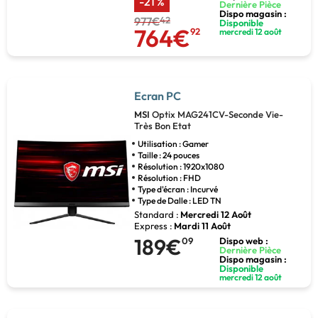
-21 %
Dernière Pièce
Dispo magasin :
977€
42
Disponible
764€
92
mercredi 12 août
Ecran PC
MSI
Optix MAG241CV-Seconde Vie-
Très Bon Etat
Utilisation : Gamer
Taille : 24 pouces
Résolution : 1920x1080
Résolution : FHD
Type d'écran : Incurvé
Type de Dalle : LED TN
Standard :
Mercredi 12 Août
Express :
Mardi 11 Août
189€
09
Dispo web :
Dernière Pièce
Dispo magasin :
Disponible
mercredi 12 août