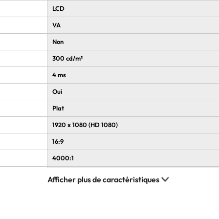
LCD
VA
Non
300 cd/m²
4 ms
Oui
Plat
1920 x 1080 (HD 1080)
16:9
4000:1
100 Hz
178°
178°