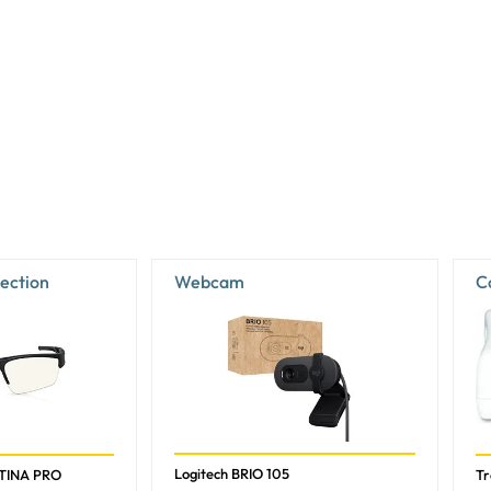
16,7 millions de couleurs
1 ms
0,2745 x 0,2745 mm
52,32 - 109 kHz
48 - 100 Hz
52,7 cm
29,6 cm
60 cm
tection
Webcam
C
8 bit
sRGB
113%
Non
Logitech BRIO 105
ETINA PRO
T