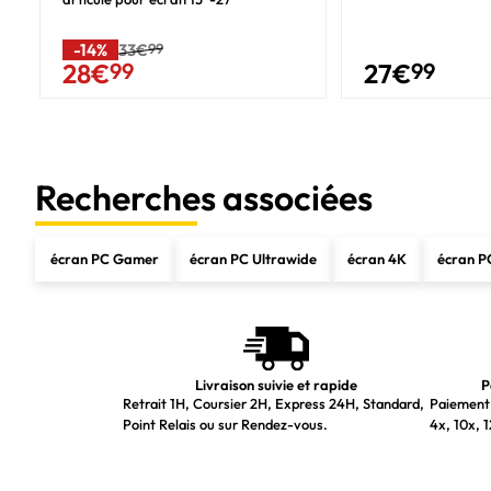
AMD FreeSync
Technologie Low-Blue-Light
-14%
33€
99
27
€
99
28
€
99
Compatibilité
Design
Couleur du produit
Recherches associées
Conception sans châssis
Châssis avant
écran PC Gamer
écran PC Ultrawide
écran 4K
écran P
Connectivité
Concentrateur USB intégré
Port DVI
HDMI
Livraison suivie et rapide
P
Retrait 1H, Coursier 2H, Express 24H, Standard,
Paiement 
Quantité de ports HDMI
Point Relais ou sur Rendez-vous.
4x, 10x, 1
Version HDMI
Quantité d'interface DisplayPorts