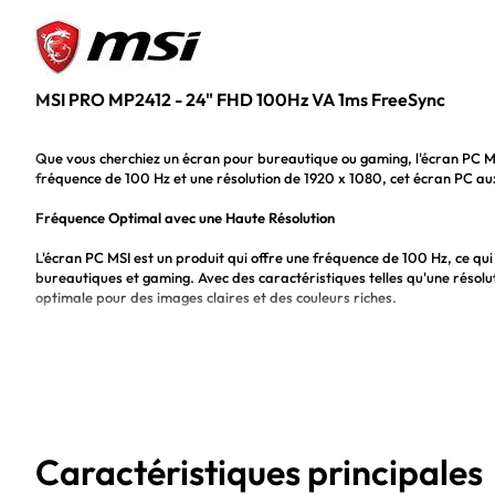
MSI PRO MP2412 - 24" FHD 100Hz VA 1ms FreeSync
Que vous cherchiez un écran pour bureautique ou gaming, l'écran PC MSI
fréquence de 100 Hz et une résolution de 1920 x 1080, cet écran PC aux 
Fréquence Optimal avec une Haute Résolution
L'écran PC MSI est un produit qui offre une fréquence de 100 Hz, ce qui e
bureautiques et gaming. Avec des caractéristiques telles qu'une résol
optimale pour des images claires et des couleurs riches.
Taille de 24"
La taille de 24" de cet écran PC MSI fait de lui une solution parfaite s
pour visionner des films, des séries ou jouer. Sa taille permet à ses uti
fréquence et de la résolution.
Utilisation Bureautique et pour le Gaming
Caractéristiques principales