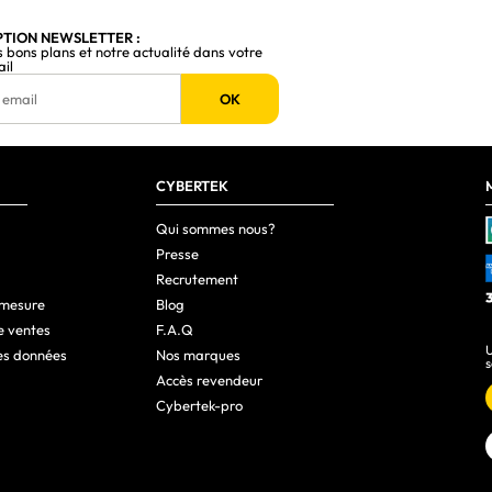
1.2a
PTION NEWSLETTER :
s bons plans et notre actualité dans votre
ail
Non
OK
Non
Oui
CYBERTEK
Oui
Qui sommes nous?
Presse
75 x 75 mm
Recrutement
Oui
 mesure
Blog
e ventes
F.A.Q
Kensington
U
es données
Nos marques
s
Non
Accès revendeur
Cybertek-pro
-5 - 20°
Oui