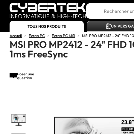
UNIVERS G
TOUS NOS PRODUITS
Accueil
>
Ecran PC
>
Ecran PC MSI
>
MSI PRO MP2412 - 24" FHD 1
MSI PRO MP2412 - 24" FHD 
1ms FreeSync
Poser une
question