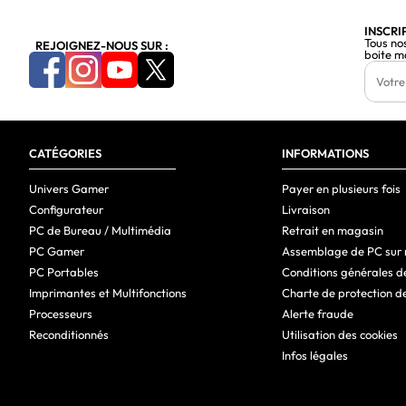
Version de DisplayPort
INSCRI
Tous no
REJOIGNEZ-NOUS SUR :
boite m
Entrée audio
Sortie casque audio
Entrée DC
CATÉGORIES
Ergonomie
INFORMATIONS
Montage VESA
Univers Gamer
Payer en plusieurs fois
Configurateur
Livraison
Norme VESA
PC de Bureau / Multimédia
Retrait en magasin
Port de câble antivol
PC Gamer
Assemblage de PC sur
PC Portables
Conditions générales d
Type d'emplacement de verrouillage de câble
Imprimantes et Multifonctions
Charte de protection d
Réglage de la hauteur
Processeurs
Alerte fraude
Reconditionnés
Utilisation des cookies
Angle d'inclinaison
Infos légales
Ajustement de l'inclinaison
Puissance