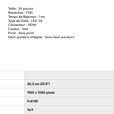
 toutes sortes d'activités vidéo. Sa fréquence de 100 Hz et
ming et bureautique. Sa taille de 24" en fait un produit qui
Taille :
24 pouces
Résolution :
FHD
onnels de la bureautique. Sa taille de 24" avec une
Temps de Réponse :
1 ms
tilisateurs des performances optimales pour une expérience
Type de Dalle :
LED VA
ion exceptionnelles sont au rendez-vous pour vous offrir une
Connecteur :
HDMI
durabilité font de l'écran PC MSI un produit
Couleur :
Noir
Pivot :
Sans pivot
Haut-parleurs intégrés :
Sans haut-parleurs
60,5 cm (23.8")
1920 x 1080 pixels
Full HD
16:9