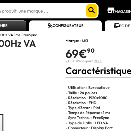
MAGASI
AMER
CONFIGURATEUR
PC DE
00Hz VA 1ms FreeSync
100Hz VA
Marque :
MSI
69€
90
2,08€ d'éco-part
DEEE
Caractéristique
- Utilisation :
Bureautique
- Taille :
24 pouces
- Résolution :
1920x1080
- Résolution :
FHD
- Type d'écran :
Plat
- Temps de Réponse :
1 ms
- Sync Techno. :
FreeSync
- Type de Dalle :
LED VA
- Connecteur :
Display Port