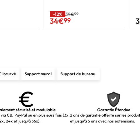
Non
Oui
-12%
39€
99
34
€
99
PC, Mac, PS5™, PS4™, Xbox, Mobile, Laptop
Noir
Oui
Noir
C incurvé
Support mural
Support de bureau
Non
Non
Oui
aiement sécurisé et modulable
Garantie Étendue
via CB, PayPal ou en plusieurs fois (3x,
2 ans de garantie offerte sur les produi
1
2x, 24x et jusqu’à 36x).
et jusqu’à 5 ans avec nos extensions.
1.4b
1