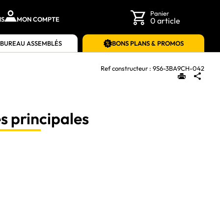
Panier
NS
MON COMPTE
0 article
 BUREAU ASSEMBLÉS
BONS PLANS & PROMOS
Ref constructeur :
9S6-3BA9CH-042
s principales