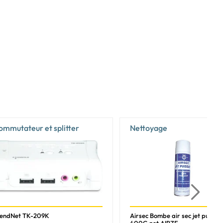
ommutateur et splitter
Nettoyage
rendNet TK-209K
Airsec Bombe air sec jet puissa
400G net AIRZE