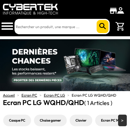
Accueil
>
Ecran PC
>
Ecran PC LG
>
Ecran PC LG WQHD/QHD
Ecran PC LG WQHD/QHD
( 1 Articles )
Casque PC
Chaise gamer
Clavier
Ecran PC 144Hz