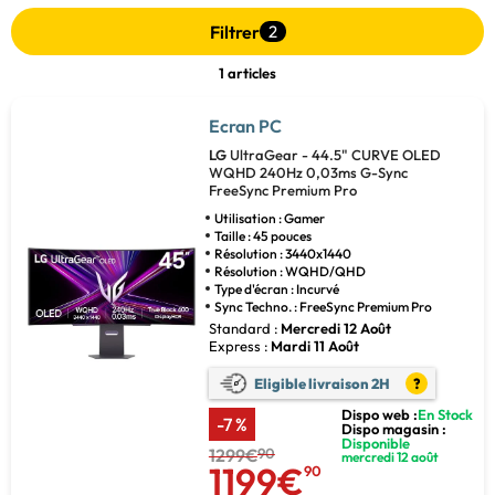
Filtrer
2
1 articles
Ecran PC
LG
UltraGear - 44.5" CURVE OLED
WQHD 240Hz 0,03ms G-Sync
FreeSync Premium Pro
Utilisation : Gamer
Taille : 45 pouces
Résolution : 3440x1440
Résolution : WQHD/QHD
Type d'écran : Incurvé
Sync Techno. : FreeSync Premium Pro
Standard :
Mercredi 12 Août
Express :
Mardi 11 Août
Eligible livraison 2H
?
Dispo web :
En Stock
-7 %
Dispo magasin :
Disponible
1299€
90
mercredi 12 août
1199€
90