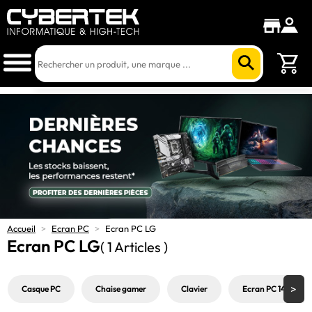
Accueil
>
Ecran PC
>
Ecran PC LG
Ecran PC LG
( 1 Articles )
Casque PC
Chaise gamer
Clavier
Ecran PC 144Hz