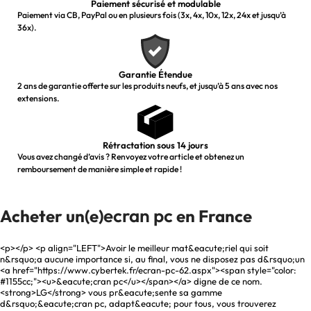
Paiement sécurisé et modulable
Paiement via CB, PayPal ou en plusieurs fois (3x, 4x, 10x, 12x, 24x et jusqu’à
36x).
Garantie Étendue
2 ans de garantie offerte sur les produits neufs, et jusqu’à 5 ans avec nos
extensions.
Rétractation sous 14 jours
Vous avez changé d’avis ? Renvoyez votre article et obtenez un
remboursement de manière simple et rapide !
ecran pc
Acheter un(e)
en France
<p></p> <p align="LEFT">Avoir le meilleur mat&eacute;riel qui soit
n&rsquo;a aucune importance si, au final, vous ne disposez pas d&rsquo;un
<a href="https://www.cybertek.fr/ecran-pc-62.aspx"><span style="color:
#1155cc;"><u>&eacute;cran pc</u></span></a> digne de ce nom.
<strong>LG</strong> vous pr&eacute;sente sa gamme
d&rsquo;&eacute;cran pc, adapt&eacute; pour tous, vous trouverez