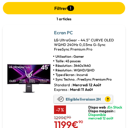
Filtrer
1
1 articles
Ecran PC
LG
UltraGear - 44.5" CURVE OLED
WQHD 240Hz 0,03ms G-Sync
FreeSync Premium Pro
Utilisation : Gamer
Taille : 45 pouces
Résolution : 3440x1440
Résolution : WQHD/QHD
Type d'écran : Incurvé
Sync Techno. : FreeSync Premium Pro
Standard :
Mercredi 12 Août
Express :
Mardi 11 Août
Eligible livraison 2H
?
Dispo web :
En Stock
-7 %
Dispo magasin :
Disponible
1299€
90
mercredi 12 août
1199€
90