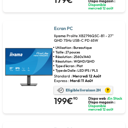
Dispo magasin :
Disponible
mercredi 12 août
Ecran PC
Iiyama
Prolite XB2796QSC-B1 - 27"
QHD 75Hz USB-C PD 65W
Utilisation : Bureautique
Taille : 27 pouces
Résolution : 2560x1440
Résolution : WQHD/QHD
Type d'écran : Plat
Type de Dalle : LED IPS / PLS
Standard :
Mercredi 12 Août
Express :
Mardi 11 Août
Eligible livraison 2H
?
199€
90
Dispo web :
En Stock
Dispo magasin :
Disponible
mercredi 12 août