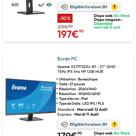
Eligible livraison 2H
?
Dispo web :
En Stock
-10 %
Dispo magasin :
Disponible
219€
90
mercredi 12 août
197€
90
Ecran PC
Iiyama
X2797QSU-B1 - 27" QHD
75Hz IPS 1ms HP USB HUB
Utilisation : Bureautique
Taille : 27 pouces
Résolution : 2560x1440
Résolution : WQHD/QHD
Type d'écran : Plat
Type de Dalle : LED IPS / PLS
Standard :
Mercredi 12 Août
Express :
Mardi 11 Août
Eligible livraison 2H
?
179€
90
Dispo web :
En Stock