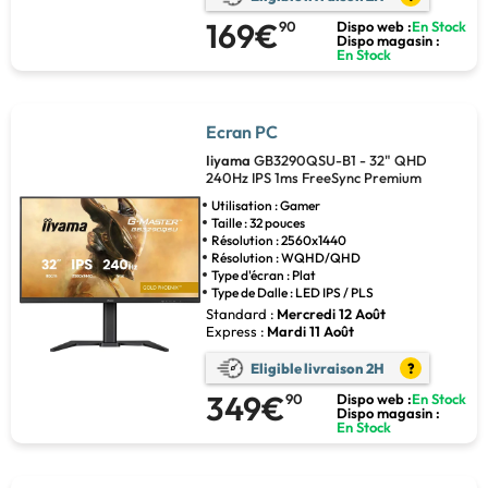
169€
90
Dispo web :
En Stock
Dispo magasin :
En Stock
Ecran PC
Iiyama
GB3290QSU-B1 - 32" QHD
240Hz IPS 1ms FreeSync Premium
Utilisation : Gamer
Taille : 32 pouces
Résolution : 2560x1440
Résolution : WQHD/QHD
Type d'écran : Plat
Type de Dalle : LED IPS / PLS
Standard :
Mercredi 12 Août
Express :
Mardi 11 Août
Eligible livraison 2H
?
349€
90
Dispo web :
En Stock
Dispo magasin :
En Stock