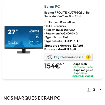
Ecran PC
Iiyama
PROLITE XU2793QSU-B6-
Seconde Vie-Très Bon Etat
Utilisation : Bureautique
Taille : 27 pouces
Résolution : 2560x1080
Résolution : WQHD/QHD
Type d'écran : Plat
Type de Dalle : LED IPS / PLS
Standard :
Mercredi 12 Août
Express :
Mardi 11 Août
Eligible livraison 2H
?
154€
07
Dispo web :
Dernière Pièce
Dispo magasin :
Disponible
mercredi 12 août
1
2
>
NOS MARQUES ECRAN PC