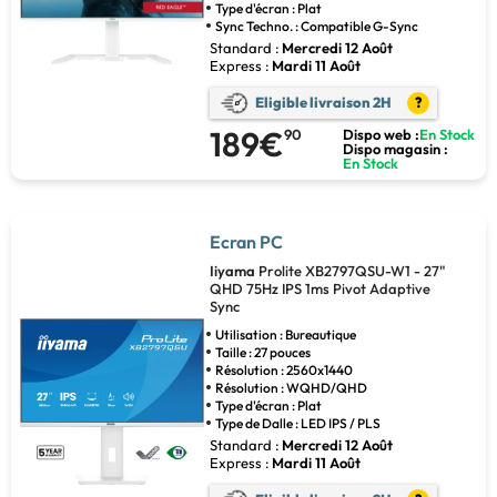
Type d'écran : Plat
Sync Techno. : Compatible G-Sync
Standard :
Mercredi 12 Août
Express :
Mardi 11 Août
Eligible livraison 2H
?
189€
90
Dispo web :
En Stock
Dispo magasin :
En Stock
Ecran PC
Iiyama
Prolite XB2797QSU-W1 - 27"
QHD 75Hz IPS 1ms Pivot Adaptive
Sync
Utilisation : Bureautique
Taille : 27 pouces
Résolution : 2560x1440
Résolution : WQHD/QHD
Type d'écran : Plat
Type de Dalle : LED IPS / PLS
Standard :
Mercredi 12 Août
Express :
Mardi 11 Août