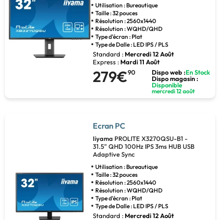
Utilisation : Bureautique
Taille : 32 pouces
Résolution : 2560x1440
Résolution : WQHD/QHD
Type d'écran : Plat
Type de Dalle : LED IPS / PLS
Standard :
Mercredi 12 Août
Express :
Mardi 11 Août
279€
90
Dispo web :
En Stock
Dispo magasin :
Disponible
mercredi 12 août
Ecran PC
Iiyama
PROLITE X3270QSU-B1 -
31.5" QHD 100Hz IPS 3ms HUB USB
Adaptive Sync
Utilisation : Bureautique
Taille : 32 pouces
Résolution : 2560x1440
Résolution : WQHD/QHD
Type d'écran : Plat
Type de Dalle : LED IPS / PLS
Standard :
Mercredi 12 Août