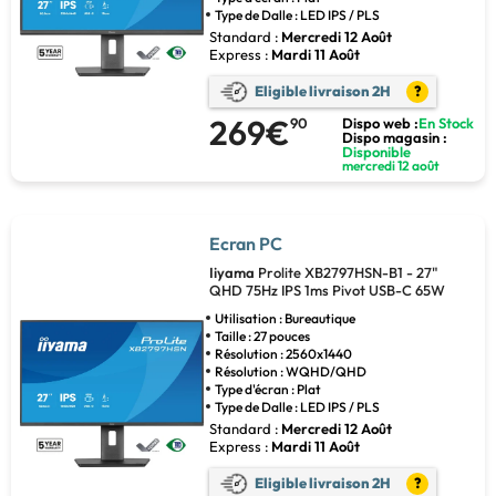
Type de Dalle : LED IPS / PLS
Standard :
Mercredi 12 Août
Express :
Mardi 11 Août
Eligible livraison 2H
?
269€
90
Dispo web :
En Stock
Dispo magasin :
Disponible
mercredi 12 août
Ecran PC
Iiyama
Prolite XB2797HSN-B1 - 27"
QHD 75Hz IPS 1ms Pivot USB-C 65W
Utilisation : Bureautique
Taille : 27 pouces
Résolution : 2560x1440
Résolution : WQHD/QHD
Type d'écran : Plat
Type de Dalle : LED IPS / PLS
Standard :
Mercredi 12 Août
Express :
Mardi 11 Août
Eligible livraison 2H
?