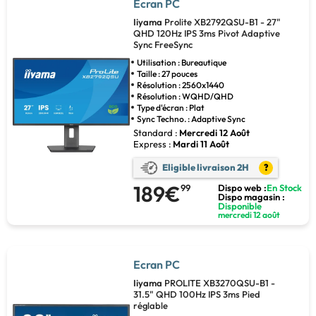
Ecran PC
Iiyama
Prolite XB2792QSU-B1 - 27"
QHD 120Hz IPS 3ms Pivot Adaptive
Sync FreeSync
Utilisation : Bureautique
Taille : 27 pouces
Résolution : 2560x1440
Résolution : WQHD/QHD
Type d'écran : Plat
Sync Techno. : Adaptive Sync
Standard :
Mercredi 12 Août
Express :
Mardi 11 Août
Eligible livraison 2H
?
189€
99
Dispo web :
En Stock
Dispo magasin :
Disponible
mercredi 12 août
Ecran PC
Iiyama
PROLITE XB3270QSU-B1 -
31.5" QHD 100Hz IPS 3ms Pied
réglable