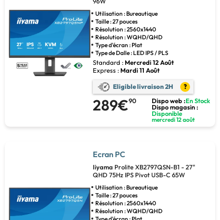
96W
Utilisation : Bureautique
Taille : 27 pouces
Résolution : 2560x1440
Résolution : WQHD/QHD
Type d'écran : Plat
Type de Dalle : LED IPS / PLS
Standard :
Mercredi 12 Août
Express :
Mardi 11 Août
Eligible livraison 2H
?
289€
90
Dispo web :
En Stock
Dispo magasin :
Disponible
mercredi 12 août
Ecran PC
Iiyama
Prolite XB2797QSN-B1 - 27"
QHD 75Hz IPS Pivot USB-C 65W
Utilisation : Bureautique
Taille : 27 pouces
Résolution : 2560x1440
Résolution : WQHD/QHD
Type d'écran : Plat