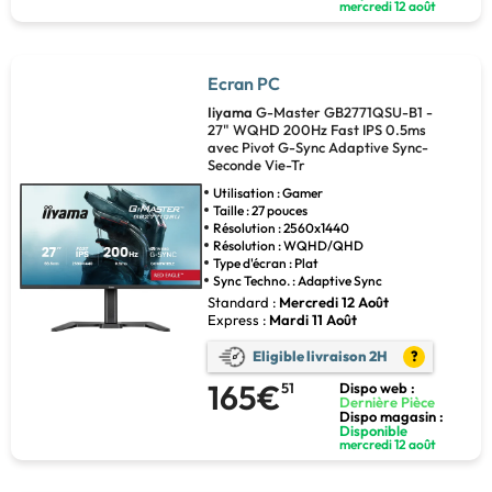
mercredi 12 août
Ecran PC
Iiyama
G-Master GB2771QSU-B1 -
27" WQHD 200Hz Fast IPS 0.5ms
avec Pivot G-Sync Adaptive Sync-
Seconde Vie-Tr
Utilisation : Gamer
Taille : 27 pouces
Résolution : 2560x1440
Résolution : WQHD/QHD
Type d'écran : Plat
Sync Techno. : Adaptive Sync
Standard :
Mercredi 12 Août
Express :
Mardi 11 Août
Eligible livraison 2H
?
165€
51
Dispo web :
Dernière Pièce
Dispo magasin :
Disponible
mercredi 12 août