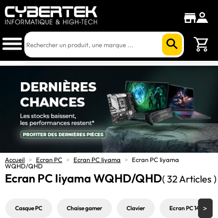
Accueil
>
Ecran PC
>
Ecran PC Iiyama
>
Ecran PC Iiyama
WQHD/QHD
Ecran PC Iiyama WQHD/QHD
( 32 Articles )
Casque PC
Chaise gamer
Clavier
Ecran PC 144Hz