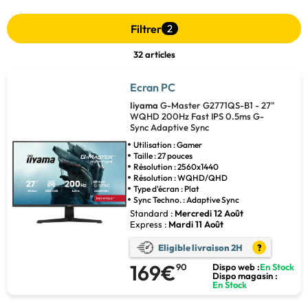
Filtrer
2
32 articles
Ecran PC
Iiyama
G-Master G2771QS-B1 - 27"
WQHD 200Hz Fast IPS 0.5ms G-
Sync Adaptive Sync
Utilisation : Gamer
Taille : 27 pouces
Résolution : 2560x1440
Résolution : WQHD/QHD
Type d'écran : Plat
Sync Techno. : Adaptive Sync
Standard :
Mercredi 12 Août
Express :
Mardi 11 Août
Eligible livraison 2H
?
169€
90
Dispo web :
En Stock
Dispo magasin :
En Stock