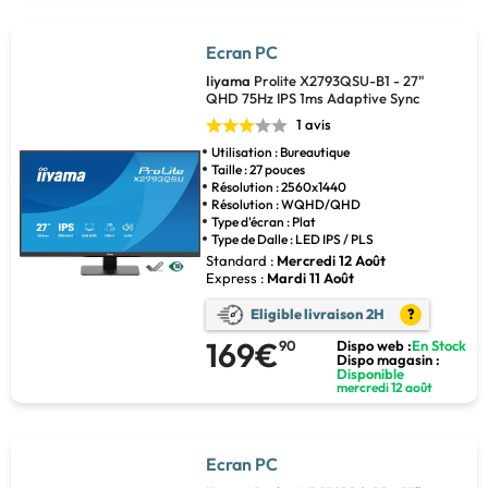
Ecran PC
Iiyama
Prolite X2793QSU-B1 - 27"
QHD 75Hz IPS 1ms Adaptive Sync
1 avis
Utilisation : Bureautique
Taille : 27 pouces
Résolution : 2560x1440
Résolution : WQHD/QHD
Type d'écran : Plat
Type de Dalle : LED IPS / PLS
Standard :
Mercredi 12 Août
Express :
Mardi 11 Août
Eligible livraison 2H
?
169€
90
Dispo web :
En Stock
Dispo magasin :
Disponible
mercredi 12 août
Ecran PC