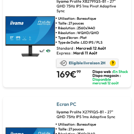
Iiyama
Prolite XB2791QS-B1 - 27"
QHD 75Hz IPS 1ms Pivot Adaptive
Sync
Utilisation : Bureautique
Taille : 27 pouces
Résolution : 2560x1440
Résolution : WQHD/QHD
Type d'écran : Plat
Type de Dalle : LED IPS / PLS
Standard :
Mercredi 12 Août
Express :
Mardi 11 Août
Eligible livraison 2H
?
169€
99
Dispo web :
En Stock
Dispo magasin :
Disponible
mercredi 12 août
Ecran PC
Iiyama
Prolite X2791QS-B1 - 27"
QHD 75Hz IPS 1ms Adaptive Sync
Utilisation : Bureautique
Taille : 27 pouces
Résolution : 2560x1440