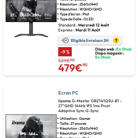
Résolution : 2560x1440
Résolution : WQHD/QHD
Type d'écran : Plat
Type de Dalle : OLED
Standard :
Mercredi 12 Août
Express :
Mardi 11 Août
Eligible livraison 2H
?
Dispo web :
En Stock
-9 %
Dispo magasin :
En Stock
529€
90
479€
90
Ecran PC
Iiyama
G-Master GB2741QSU-B1 -
27"QHD 144Hz IPS 1ms Pivot
Adaptive Sync G-Sync
Utilisation : Gamer
Taille : 27 pouces
Résolution : 2560x1440
Résolution : WQHD/QHD