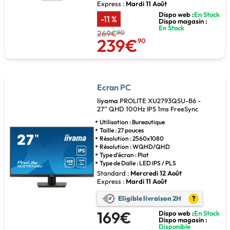
Express :
Mardi 11 Août
Dispo web :
En Stock
-11 %
Dispo magasin :
En Stock
269€
90
239€
90
Ecran PC
Iiyama
PROLITE XU2793QSU-B6 -
27" QHD 100Hz IPS 1ms FreeSync
Utilisation : Bureautique
Taille : 27 pouces
Résolution : 2560x1080
Résolution : WQHD/QHD
Type d'écran : Plat
Type de Dalle : LED IPS / PLS
Standard :
Mercredi 12 Août
Express :
Mardi 11 Août
Eligible livraison 2H
?
169€
Dispo web :
En Stock
Dispo magasin :
Disponible