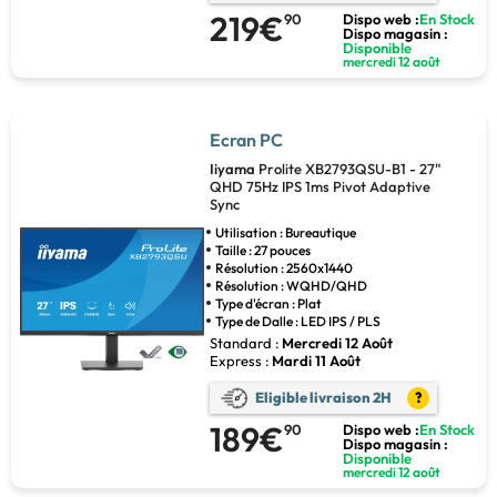
219€
90
Dispo web :
En Stock
Dispo magasin :
Disponible
mercredi 12 août
Ecran PC
Iiyama
Prolite XB2793QSU-B1 - 27"
QHD 75Hz IPS 1ms Pivot Adaptive
Sync
Utilisation : Bureautique
Taille : 27 pouces
Résolution : 2560x1440
Résolution : WQHD/QHD
Type d'écran : Plat
Type de Dalle : LED IPS / PLS
Standard :
Mercredi 12 Août
Express :
Mardi 11 Août
Eligible livraison 2H
?
189€
90
Dispo web :
En Stock
Dispo magasin :
Disponible
mercredi 12 août