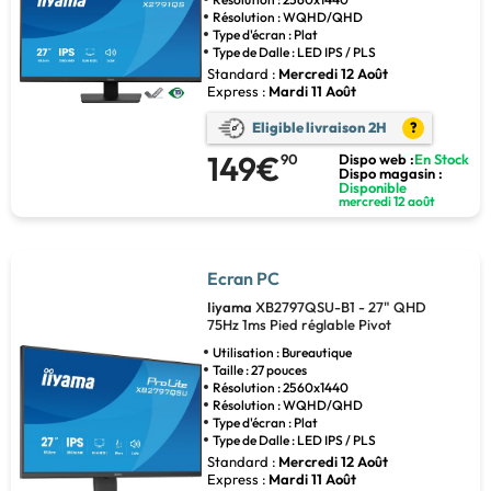
Résolution : WQHD/QHD
Type d'écran : Plat
Type de Dalle : LED IPS / PLS
Standard :
Mercredi 12 Août
Express :
Mardi 11 Août
Eligible livraison 2H
?
149€
90
Dispo web :
En Stock
Dispo magasin :
Disponible
mercredi 12 août
Ecran PC
Iiyama
XB2797QSU-B1 - 27" QHD
75Hz 1ms Pied réglable Pivot
Utilisation : Bureautique
Taille : 27 pouces
Résolution : 2560x1440
Résolution : WQHD/QHD
Type d'écran : Plat
Type de Dalle : LED IPS / PLS
Standard :
Mercredi 12 Août
Express :
Mardi 11 Août