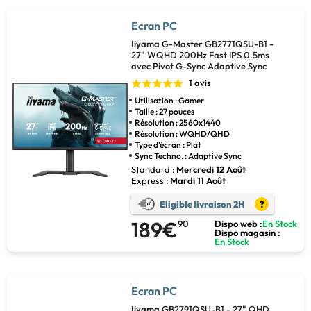
Ecran PC
Iiyama
G-Master GB2771QSU-B1 -
27" WQHD 200Hz Fast IPS 0.5ms
avec Pivot G-Sync Adaptive Sync
1 avis
Utilisation : Gamer
Taille : 27 pouces
Résolution : 2560x1440
Résolution : WQHD/QHD
Type d'écran : Plat
Sync Techno. : Adaptive Sync
Standard :
Mercredi 12 Août
Express :
Mardi 11 Août
Eligible livraison 2H
?
189€
90
Dispo web :
En Stock
Dispo magasin :
En Stock
Ecran PC
Iiyama
GB2791QSU-B1 - 27" QHD