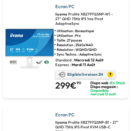
Ecran PC
Iiyama
Prolite XB2797QSNP-W1 -
27" QHD 75Hz IPS 1ms Pivot
AdaptiveSync
Utilisation : Bureautique
Utilisation : Pro
Taille : 27 pouces
Résolution : 2560x1440
Résolution : WQHD/QHD
Sync Techno. : Adaptive Sync
Standard :
Mercredi 12 Août
Express :
Mardi 11 Août
Eligible livraison 2H
?
299€
90
Dispo web :
En Stock
Dispo magasin :
Disponible
mercredi 12 août
Ecran PC
Iiyama
Prolite XB2797QSNP-B1 - 27"
QHD 75Hz IPS Pivot KVM USB-C