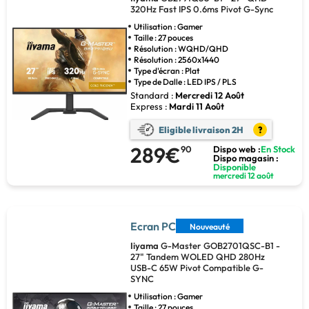
320Hz Fast IPS 0.6ms Pivot G-Sync
Utilisation : Gamer
Taille : 27 pouces
Résolution : WQHD/QHD
Résolution : 2560x1440
Type d'écran : Plat
Type de Dalle : LED IPS / PLS
Standard :
Mercredi 12 Août
Express :
Mardi 11 Août
Eligible livraison 2H
?
289€
90
Dispo web :
En Stock
Dispo magasin :
Disponible
mercredi 12 août
Ecran PC
Nouveauté
Iiyama
G-Master GOB2701QSC-B1 -
27" Tandem WOLED QHD 280Hz
USB-C 65W Pivot Compatible G-
SYNC
Utilisation : Gamer
Taille : 27 pouces