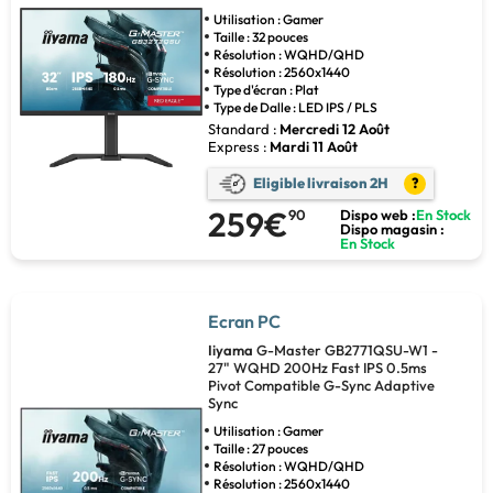
Utilisation : Gamer
Taille : 32 pouces
Résolution : WQHD/QHD
Résolution : 2560x1440
Type d'écran : Plat
Type de Dalle : LED IPS / PLS
Standard :
Mercredi 12 Août
Express :
Mardi 11 Août
Eligible livraison 2H
?
259€
90
Dispo web :
En Stock
Dispo magasin :
En Stock
Ecran PC
Iiyama
G-Master GB2771QSU-W1 -
27" WQHD 200Hz Fast IPS 0.5ms
Pivot Compatible G-Sync Adaptive
Sync
Utilisation : Gamer
Taille : 27 pouces
Résolution : WQHD/QHD
Résolution : 2560x1440