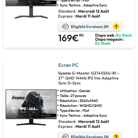
Type d'écran : Plat
Sync Techno. : Adaptive Sync
Standard :
Mercredi 12 Août
Express :
Mardi 11 Août
Eligible livraison 2H
?
169€
90
Dispo web :
En Stock
Dispo magasin :
En Stock
Ecran PC
Iiyama
G-Master G2741QSU-B1 -
27" QHD 144Hz IPS 1ms Adaptive
Sync G-Sync
Utilisation : Gamer
Taille : 27 pouces
Résolution : 2560x1440
Résolution : WQHD/QHD
Type d'écran : Plat
Sync Techno. : Adaptive Sync
Standard :
Mercredi 12 Août
Express :
Mardi 11 Août
Eligible livraison 2H
?