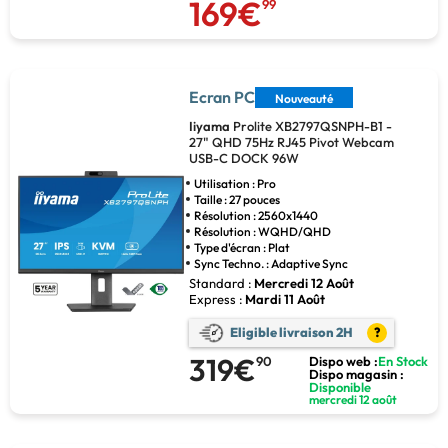
169€
99
Ecran PC
Nouveauté
Iiyama
Prolite XB2797QSNPH-B1 -
27" QHD 75Hz RJ45 Pivot Webcam
USB-C DOCK 96W
Utilisation : Pro
Taille : 27 pouces
Résolution : 2560x1440
Résolution : WQHD/QHD
Type d'écran : Plat
Sync Techno. : Adaptive Sync
Standard :
Mercredi 12 Août
Express :
Mardi 11 Août
Eligible livraison 2H
?
319€
90
Dispo web :
En Stock
Dispo magasin :
Disponible
mercredi 12 août