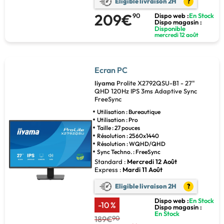
Eligible livraison 2H
?
209€
90
Dispo web :
En Stock
Dispo magasin :
Disponible
mercredi 12 août
Ecran PC
Iiyama
Prolite X2792QSU-B1 - 27"
QHD 120Hz IPS 3ms Adaptive Sync
FreeSync
Utilisation : Bureautique
Utilisation : Pro
Taille : 27 pouces
Résolution : 2560x1440
Résolution : WQHD/QHD
Sync Techno. : FreeSync
Standard :
Mercredi 12 Août
Express :
Mardi 11 Août
Eligible livraison 2H
?
Dispo web :
En Stock
-10 %
Dispo magasin :
En Stock
189€
90