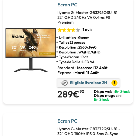
Ecran PC
Iiyama
G-Master GB3295QSU-B1 -
32" QHD 240Hz VA 0.4ms FS
Premium
1 avis
Utilisation : Gamer
Taille : 32 pouces
Résolution : 2560x1440
Résolution : WQHD/QHD
Type d'écran : Plat
Type de Dalle : LED VA
Standard :
Mercredi 12 Août
Express :
Mardi 11 Août
Eligible livraison 2H
?
289€
90
Dispo web :
En Stock
Dispo magasin :
En Stock
Ecran PC
Iiyama
G-Master GB3272QSU-B1 -
32" QHD 180Hz IPS 0.5ms G-Sync