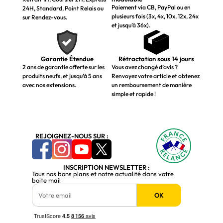
Paiement via CB, PayPal ou en
24H, Standard, Point Relais ou
plusieurs fois (3x, 4x, 10x, 12x, 24x
sur Rendez-vous.
et jusqu’à 36x).
Garantie Étendue
Rétractation sous 14 jours
2 ans de garantie offerte sur les
Vous avez changé d’avis ?
produits neufs, et jusqu’à 5 ans
Renvoyez votre article et obtenez
avec nos extensions.
un remboursement de manière
simple et rapide !
REJOIGNEZ-NOUS SUR :
INSCRIPTION NEWSLETTER :
Tous nos bons plans et notre actualité dans votre
boite mail
OK