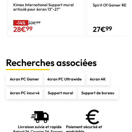
Kimex International Support mural
Spirit Of Gamer RETI
articulé pour écran 13"-27"
-14%
33€
99
27
€
99
28
€
99
Recherches associées
écran PC Gamer
écran PC Ultrawide
écran 4K
écran PC incurvé
Support mural
Support de bureau
Livraison suivie et rapide
Paiement sécurisé et
modulable
Retrait 1H, Coursier 2H, Express