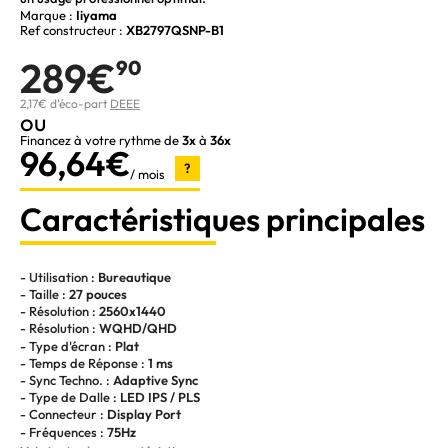
Marque :
Iiyama
Ref constructeur :
XB2797QSNP-B1
289€
90
2,17€ d'éco-part
DEEE
ou
Financez à votre rythme de
3x
à
36x
96,64€
?
/ mois
Caractéristiques principales
- Utilisation :
Bureautique
- Taille :
27 pouces
- Résolution :
2560x1440
- Résolution :
WQHD/QHD
- Type d'écran :
Plat
- Temps de Réponse :
1 ms
- Sync Techno. :
Adaptive Sync
- Type de Dalle :
LED IPS / PLS
- Connecteur :
Display Port
- Fréquences :
75Hz