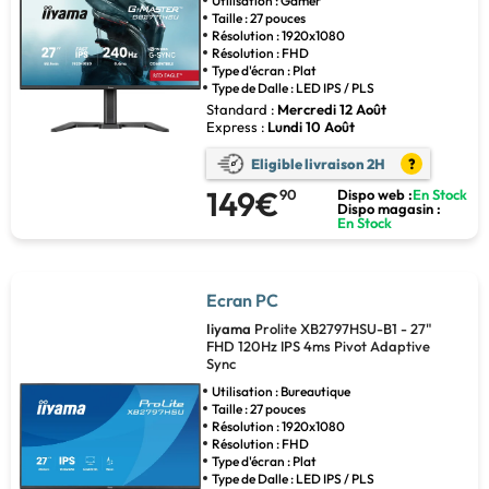
Utilisation : Gamer
Taille : 27 pouces
Résolution : 1920x1080
Résolution : FHD
Type d'écran : Plat
Type de Dalle : LED IPS / PLS
Standard :
Mercredi 12 Août
Express :
Lundi 10 Août
Eligible livraison 2H
?
149€
90
Dispo web :
En Stock
Dispo magasin :
En Stock
Ecran PC
Iiyama
Prolite XB2797HSU-B1 - 27"
FHD 120Hz IPS 4ms Pivot Adaptive
Sync
Utilisation : Bureautique
Taille : 27 pouces
Résolution : 1920x1080
Résolution : FHD
Type d'écran : Plat
Type de Dalle : LED IPS / PLS