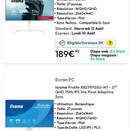
Taille : 27 pouces
Résolution : WQHD/QHD
Résolution : 2560x1440
Type d'écran : Plat
Sync Techno. : Compatible G-Sync
Standard :
Mercredi 12 Août
Express :
Lundi 10 Août
Eligible livraison 2H
?
189€
90
Dispo web :
En Stock
Dispo magasin :
En Stock
Ecran PC
Iiyama
Prolite XB2797QSU-W1 - 27"
QHD 75Hz IPS 1ms Pivot Adaptive
Sync
Utilisation : Bureautique
Taille : 27 pouces
Résolution : 2560x1440
Résolution : WQHD/QHD
Type d'écran : Plat
Type de Dalle : LED IPS / PLS