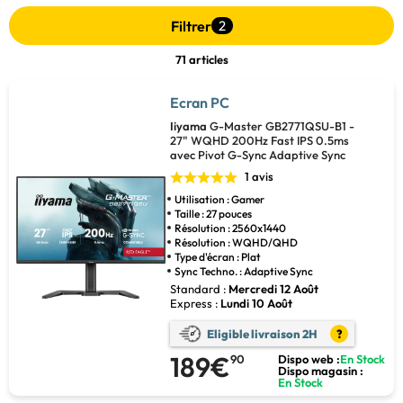
Filtrer
2
71 articles
Ecran PC
Iiyama
G-Master GB2771QSU-B1 -
27" WQHD 200Hz Fast IPS 0.5ms
avec Pivot G-Sync Adaptive Sync
1 avis
Utilisation : Gamer
Taille : 27 pouces
Résolution : 2560x1440
Résolution : WQHD/QHD
Type d'écran : Plat
Sync Techno. : Adaptive Sync
Standard :
Mercredi 12 Août
Express :
Lundi 10 Août
Eligible livraison 2H
?
189€
90
Dispo web :
En Stock
Dispo magasin :
En Stock