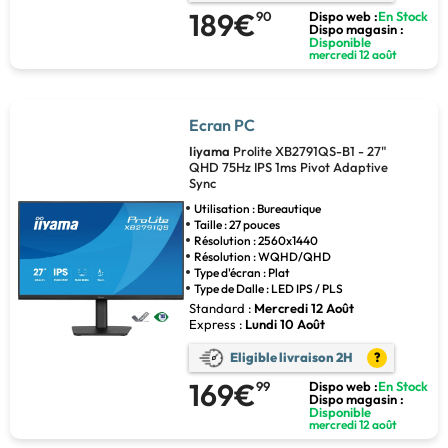
189€
90
Dispo web :
En Stock
Dispo magasin :
Disponible
mercredi 12 août
Ecran PC
Iiyama
Prolite XB2791QS-B1 - 27"
QHD 75Hz IPS 1ms Pivot Adaptive
Sync
Utilisation : Bureautique
Taille : 27 pouces
Résolution : 2560x1440
Résolution : WQHD/QHD
Type d'écran : Plat
Type de Dalle : LED IPS / PLS
Standard :
Mercredi 12 Août
Express :
Lundi 10 Août
Eligible livraison 2H
?
169€
99
Dispo web :
En Stock
Dispo magasin :
Disponible
mercredi 12 août