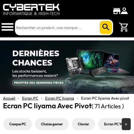
Accueil
>
Ecran PC
>
Ecran PC Iiyama
>
Ecran PC Iiyama Avec pivot
Ecran PC Iiyama Avec Pivot
( 71 Articles )
Casque PC
Chaise gamer
Clavier
Ecran PC 144Hz