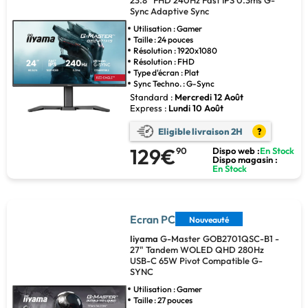
23.8" FHD 240Hz Fast IPS 0.3ms G-
Sync Adaptive Sync
Utilisation : Gamer
Taille : 24 pouces
Résolution : 1920x1080
Résolution : FHD
Type d'écran : Plat
Sync Techno. : G-Sync
Standard :
Mercredi 12 Août
Express :
Lundi 10 Août
Eligible livraison 2H
?
129€
90
Dispo web :
En Stock
Dispo magasin :
En Stock
Ecran PC
Nouveauté
Iiyama
G-Master GOB2701QSC-B1 -
27" Tandem WOLED QHD 280Hz
USB-C 65W Pivot Compatible G-
SYNC
Utilisation : Gamer
Taille : 27 pouces