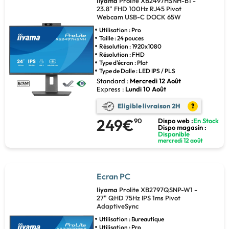
Iiyama
Prolite XB2497HSNH-B1 -
23.8" FHD 100Hz RJ45 Pivot
Webcam USB-C DOCK 65W
Utilisation : Pro
Taille : 24 pouces
Résolution : 1920x1080
Résolution : FHD
Type d'écran : Plat
Type de Dalle : LED IPS / PLS
Standard :
Mercredi 12 Août
Express :
Lundi 10 Août
Eligible livraison 2H
?
249€
90
Dispo web :
En Stock
Dispo magasin :
Disponible
mercredi 12 août
Ecran PC
Iiyama
Prolite XB2797QSNP-W1 -
27" QHD 75Hz IPS 1ms Pivot
AdaptiveSync
Utilisation : Bureautique
Utilisation : Pro