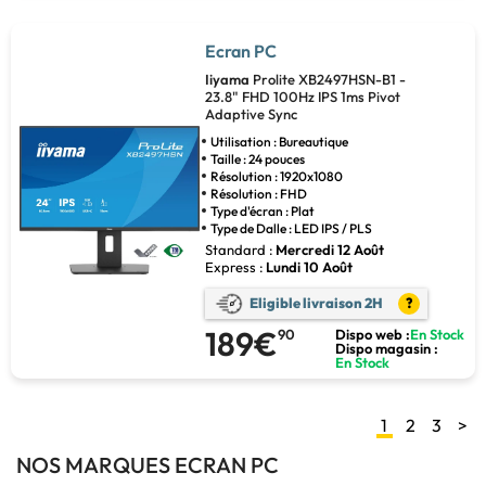
Ecran PC
Iiyama
Prolite XB2497HSN-B1 -
23.8" FHD 100Hz IPS 1ms Pivot
Adaptive Sync
Utilisation : Bureautique
Taille : 24 pouces
Résolution : 1920x1080
Résolution : FHD
Type d'écran : Plat
Type de Dalle : LED IPS / PLS
Standard :
Mercredi 12 Août
Express :
Lundi 10 Août
Eligible livraison 2H
?
189€
90
Dispo web :
En Stock
Dispo magasin :
En Stock
1
2
3
>
NOS MARQUES ECRAN PC