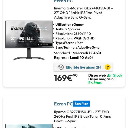
Ecran PC
Iiyama
G-Master GB2741QSU-B1 -
27"QHD 144Hz IPS 1ms Pivot
Adaptive Sync G-Sync
Utilisation : Gamer
Taille : 27 pouces
Résolution : 2560x1440
Résolution : WQHD/QHD
Type d'écran : Plat
Sync Techno. : Adaptive Sync
Standard :
Mercredi 12 Août
Express :
Lundi 10 Août
Eligible livraison 2H
?
169€
90
Dispo web :
En Stock
Dispo magasin :
En Stock
Ecran PC
Bon Plan
Iiyama
GB2771HSU-B1 - 27" FHD
240Hz Fast IPS BlackTuner 0.4ms
Pivot G-Sync