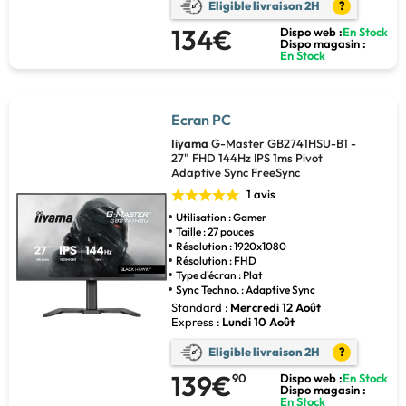
Eligible livraison 2H
?
134€
Dispo web :
En Stock
Dispo magasin :
En Stock
Ecran PC
Iiyama
G-Master GB2741HSU-B1 -
27" FHD 144Hz IPS 1ms Pivot
Adaptive Sync FreeSync
1 avis
Utilisation : Gamer
Taille : 27 pouces
Résolution : 1920x1080
Résolution : FHD
Type d'écran : Plat
Sync Techno. : Adaptive Sync
Standard :
Mercredi 12 Août
Express :
Lundi 10 Août
Eligible livraison 2H
?
139€
90
Dispo web :
En Stock
Dispo magasin :
En Stock