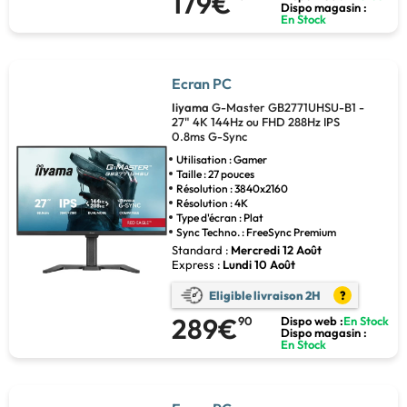
179€
Dispo magasin :
En Stock
Ecran PC
Iiyama
G-Master GB2771UHSU-B1 -
27" 4K 144Hz ou FHD 288Hz IPS
0.8ms G-Sync
Utilisation : Gamer
Taille : 27 pouces
Résolution : 3840x2160
Résolution : 4K
Type d'écran : Plat
Sync Techno. : FreeSync Premium
Standard :
Mercredi 12 Août
Express :
Lundi 10 Août
Eligible livraison 2H
?
289€
90
Dispo web :
En Stock
Dispo magasin :
En Stock