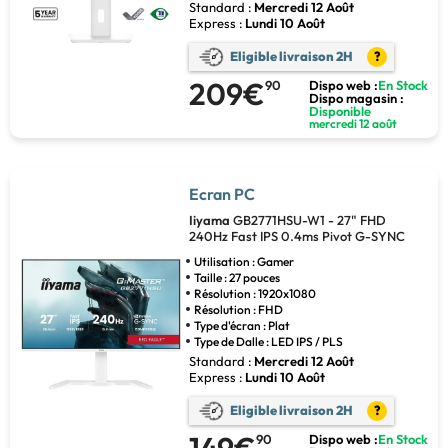
Standard :
Mercredi 12 Août
Express :
Lundi 10 Août
Eligible livraison 2H
?
209€
90
Dispo web :
En Stock
Dispo magasin :
Disponible
mercredi 12 août
Ecran PC
Iiyama
GB2771HSU-W1 - 27" FHD
240Hz Fast IPS 0.4ms Pivot G-SYNC
Utilisation : Gamer
Taille : 27 pouces
Résolution : 1920x1080
Résolution : FHD
Type d'écran : Plat
Type de Dalle : LED IPS / PLS
Standard :
Mercredi 12 Août
Express :
Lundi 10 Août
Eligible livraison 2H
?
149€
90
Dispo web :
En Stock