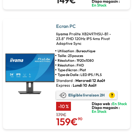
Dispo magasin :
En Stock
Ecran PC
Iiyama
Prolite XB2497HSU-B1 -
23.8" FHD 120Hz IPS 4ms Pivot
Adaptive Sync
Utilisation : Bureautique
Taille : 23 pouces
Résolution : 1920x1080
Résolution : FHD
Type d'écran : Plat
Type de Dalle : LED IPS / PLS
Standard :
Mercredi 12 Août
Express :
Lundi 10 Août
Eligible livraison 2H
?
Dispo web :
En Stock
-10 %
Dispo magasin :
En Stock
179€
159€
90