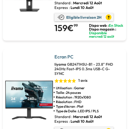
Standard :
Mercredi 12 Août
Express :
Lundi 10 Août
Eligible livraison 2H
?
159€
99
Dispo web :
En Stock
Dispo magasin :
Disponible
mercredi 12 août
Ecran PC
Iiyama
GB2471HSU-B1 - 23.8" FHD
240Hz Fast-IPS 0.3ms USB-C G-
SYNC
1 avis
Utilisation : Gamer
Taille : 24 pouces
Résolution : 1920x1080
Résolution : FHD
Type d'écran : Plat
Type de Dalle : LED IPS / PLS
Standard :
Mercredi 12 Août
Express :
Lundi 10 Août