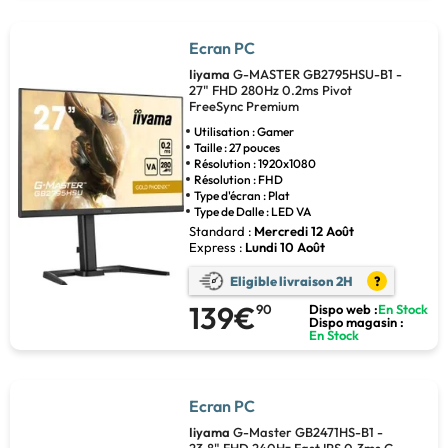
Ecran PC
Iiyama
G-MASTER GB2795HSU-B1 -
27" FHD 280Hz 0.2ms Pivot
FreeSync Premium
Utilisation : Gamer
Taille : 27 pouces
Résolution : 1920x1080
Résolution : FHD
Type d'écran : Plat
Type de Dalle : LED VA
Standard :
Mercredi 12 Août
Express :
Lundi 10 Août
Eligible livraison 2H
?
139€
90
Dispo web :
En Stock
Dispo magasin :
En Stock
Ecran PC
Iiyama
G-Master GB2471HS-B1 -