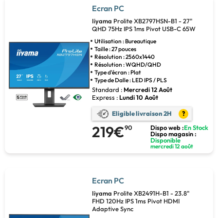
Ecran PC
Iiyama
Prolite XB2797HSN-B1 - 27"
QHD 75Hz IPS 1ms Pivot USB-C 65W
Utilisation : Bureautique
Taille : 27 pouces
Résolution : 2560x1440
Résolution : WQHD/QHD
Type d'écran : Plat
Type de Dalle : LED IPS / PLS
Standard :
Mercredi 12 Août
Express :
Lundi 10 Août
Eligible livraison 2H
?
219€
90
Dispo web :
En Stock
Dispo magasin :
Disponible
mercredi 12 août
Ecran PC
Iiyama
Prolite XB2491H-B1 - 23.8"
FHD 120Hz IPS 1ms Pivot HDMI
Adaptive Sync