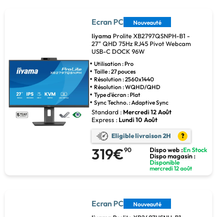
Ecran PC
Nouveauté
Iiyama
Prolite XB2797QSNPH-B1 -
27" QHD 75Hz RJ45 Pivot Webcam
USB-C DOCK 96W
Utilisation : Pro
Taille : 27 pouces
Résolution : 2560x1440
Résolution : WQHD/QHD
Type d'écran : Plat
Sync Techno. : Adaptive Sync
Standard :
Mercredi 12 Août
Express :
Lundi 10 Août
Eligible livraison 2H
?
319€
90
Dispo web :
En Stock
Dispo magasin :
Disponible
mercredi 12 août
Ecran PC
Nouveauté