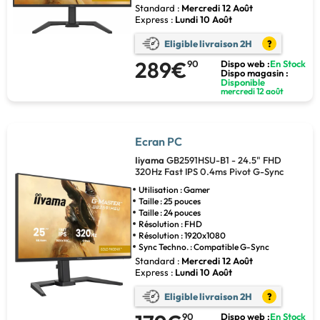
Standard :
Mercredi 12 Août
Express :
Lundi 10 Août
Eligible livraison 2H
?
289€
90
Dispo web :
En Stock
Dispo magasin :
Disponible
mercredi 12 août
Ecran PC
Iiyama
GB2591HSU-B1 - 24.5" FHD
320Hz Fast IPS 0.4ms Pivot G-Sync
Utilisation : Gamer
Taille : 25 pouces
Taille : 24 pouces
Résolution : FHD
Résolution : 1920x1080
Sync Techno. : Compatible G-Sync
Standard :
Mercredi 12 Août
Express :
Lundi 10 Août
Eligible livraison 2H
?
90
Dispo web :
En Stock