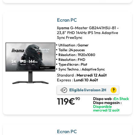
Ecran PC
Iiyama
G-Master GB2441HSU-B1 -
23,8" FHD 144Hz IPS 1ms Adaptive
Sync FreeSync
Utilisation : Gamer
Taille : 24 pouces
Résolution : 1920x1080
Résolution : FHD
Type d'écran : Plat
Sync Techno. : Adaptive Sync
Standard :
Mercredi 12 Août
Express :
Lundi 10 Août
Eligible livraison 2H
?
119€
90
Dispo web :
En Stock
Dispo magasin :
Disponible
mercredi 12 août
Ecran PC