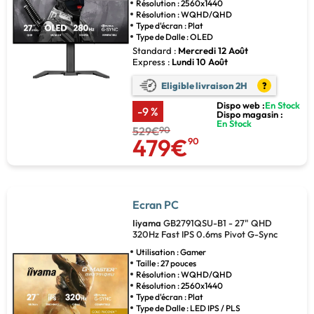
Résolution : 2560x1440
Résolution : WQHD/QHD
Type d'écran : Plat
Type de Dalle : OLED
Standard :
Mercredi 12 Août
Express :
Lundi 10 Août
Eligible livraison 2H
?
Dispo web :
En Stock
-9 %
Dispo magasin :
En Stock
529€
90
479€
90
Ecran PC
Iiyama
GB2791QSU-B1 - 27" QHD
320Hz Fast IPS 0.6ms Pivot G-Sync
Utilisation : Gamer
Taille : 27 pouces
Résolution : WQHD/QHD
Résolution : 2560x1440
Type d'écran : Plat
Type de Dalle : LED IPS / PLS