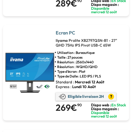
289€
90
Dispo web :
En Stock
Dispo magasin :
Disponible
mercredi 12 août
Ecran PC
Iiyama
Prolite XB2797QSN-B1 - 27"
QHD 75Hz IPS Pivot USB-C 65W
Utilisation : Bureautique
Taille : 27 pouces
Résolution : 2560x1440
Résolution : WQHD/QHD
Type d'écran : Plat
Type de Dalle : LED IPS / PLS
Standard :
Mercredi 12 Août
Express :
Lundi 10 Août
Eligible livraison 2H
?
269€
90
Dispo web :
En Stock
Dispo magasin :
Disponible
mercredi 12 août