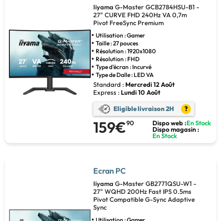
Iiyama
G-Master GCB2784HSU-B1 -
27" CURVE FHD 240Hz VA 0,7m
Pivot FreeSync Premium
Utilisation : Gamer
Taille : 27 pouces
Résolution : 1920x1080
Résolution : FHD
Type d'écran : Incurvé
Type de Dalle : LED VA
Standard :
Mercredi 12 Août
Express :
Lundi 10 Août
Eligible livraison 2H
?
159€
90
Dispo web :
En Stock
Dispo magasin :
En Stock
Ecran PC
Iiyama
G-Master GB2771QSU-W1 -
27" WQHD 200Hz Fast IPS 0.5ms
Pivot Compatible G-Sync Adaptive
Sync
Utilisation : Gamer