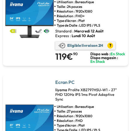
Utilisation : Bureautique
Taille : 24 pouces
Résolution : 1920x1080
Résolution : FHD+
Type d'écran : Plat
Type de Dalle : LED IPS / PLS
Standard :
Mercredi 12 Août
Express :
Lundi 10 Août
Eligible livraison 2H
?
119€
90
Dispo web :
En Stock
Dispo magasin :
En Stock
Ecran PC
Iiyama
Prolite XB2797HSU-W1 - 27"
FHD 120Hz IPS 1ms Pivot Adaptive
Sync
Utilisation : Bureautique
Taille : 27 pouces
Résolution : 1920x1080
Résolution : FHD
Type d'écran : Plat
Type de Dalle : LED IPS / PLS