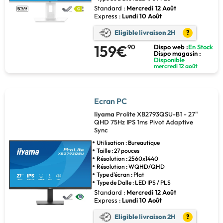
Standard :
Mercredi 12 Août
Express :
Lundi 10 Août
Eligible livraison 2H
?
159€
90
Dispo web :
En Stock
Dispo magasin :
Disponible
mercredi 12 août
Ecran PC
Iiyama
Prolite XB2793QSU-B1 - 27"
QHD 75Hz IPS 1ms Pivot Adaptive
Sync
Utilisation : Bureautique
Taille : 27 pouces
Résolution : 2560x1440
Résolution : WQHD/QHD
Type d'écran : Plat
Type de Dalle : LED IPS / PLS
Standard :
Mercredi 12 Août
Express :
Lundi 10 Août
Eligible livraison 2H
?