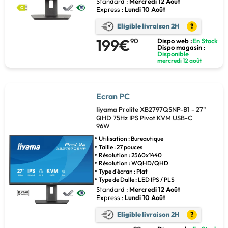
Standard :
Mercredi 12 Août
Express :
Lundi 10 Août
Eligible livraison 2H
?
199€
90
Dispo web :
En Stock
Dispo magasin :
Disponible
mercredi 12 août
Ecran PC
Iiyama
Prolite XB2797QSNP-B1 - 27"
QHD 75Hz IPS Pivot KVM USB-C
96W
Utilisation : Bureautique
Taille : 27 pouces
Résolution : 2560x1440
Résolution : WQHD/QHD
Type d'écran : Plat
Type de Dalle : LED IPS / PLS
Standard :
Mercredi 12 Août
Express :
Lundi 10 Août
Eligible livraison 2H
?