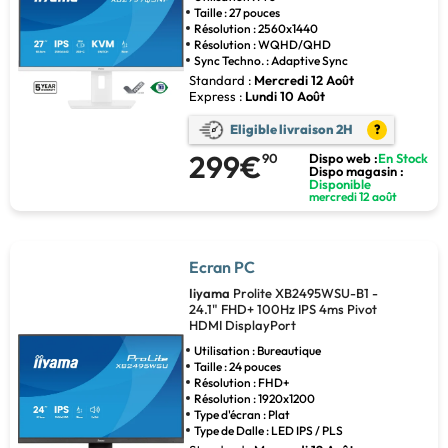
Taille : 27 pouces
Résolution : 2560x1440
Résolution : WQHD/QHD
Sync Techno. : Adaptive Sync
Standard :
Mercredi 12 Août
Express :
Lundi 10 Août
Eligible livraison 2H
?
299€
90
Dispo web :
En Stock
Dispo magasin :
Disponible
mercredi 12 août
Ecran PC
Iiyama
Prolite XB2495WSU-B1 -
24.1" FHD+ 100Hz IPS 4ms Pivot
HDMI DisplayPort
Utilisation : Bureautique
Taille : 24 pouces
Résolution : FHD+
Résolution : 1920x1200
Type d'écran : Plat
Type de Dalle : LED IPS / PLS