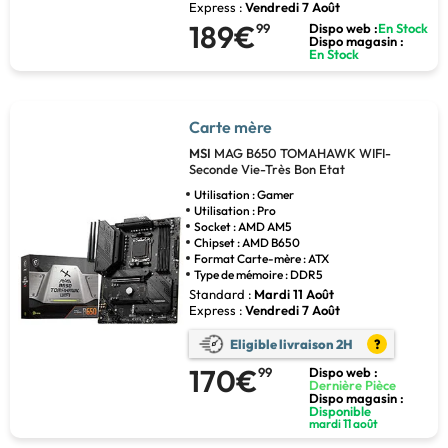
Express :
Vendredi 7 Août
189€
99
Dispo web :
En Stock
Dispo magasin :
En Stock
Carte mère
MSI
MAG B650 TOMAHAWK WIFI-
Seconde Vie-Très Bon Etat
Utilisation : Gamer
Utilisation : Pro
Socket : AMD AM5
Chipset : AMD B650
Format Carte-mère : ATX
Type de mémoire : DDR5
Standard :
Mardi 11 Août
Express :
Vendredi 7 Août
Eligible livraison 2H
?
170€
99
Dispo web :
Dernière Pièce
Dispo magasin :
Disponible
mardi 11 août