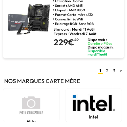
Utilisation : Gamer
Socket : AMD AM5
Chipset : AMD B850
Format Carte-mère : ATX
Connectivité : Wifi
Eclairage RGB : Sans RGB
Standard :
Mardi 11 Août
Express :
Vendredi 7 Août
229€
49
Dispo web :
Dernière Pièce
Dispo magasin :
Disponible
mardi 11 août
1
2
3
>
NOS MARQUES CARTE MÈRE
Intel
Elite