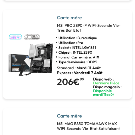
Carte mère
MSI
PRO Z890-P WIFI-Seconde Vie-
Très Bon Etat
Utilisation : Bureautique
Utilisation : Pro
Socket : INTEL LGA1851
Chipset : INTEL Z890
Format Carte-mère : ATX
Type de mémoire : DDR5
Standard :
Mardi 11 Août
Express :
Vendredi 7 Août
206€
99
Dispo web :
Dernière Pièce
Dispo magasin :
Disponible
mardi 11 août
Carte mère
MSI
MAG B850 TOMAHAWK MAX
WIFI-Seconde Vie-Etat Satisfaisant