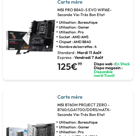
Carte mère
MSI
PRO B840-S EVO WIFI6E-
Seconde Vie-Très Bon Etat
Utilisation : Bureautique
Utilisation : Gamer
Utilisation : Pro
Socket : AMD AM5
Chipset : AMD B840
Nombre de barrettes : 4
Standard :
Mardi 11 Août
Express :
Vendredi 7 Août
125€
99
Dispo web :
En Stock
Dispo magasin :
Disponible
mardi 11 août
Carte mère
MSI
B760M PROJECT ZERO -
B760/LGA1700/DDR5/mATX-
Seconde Vie-Très Bon Etat
Utilisation : Bureautique
Utilisation : Gamer
Utilisation : Pro