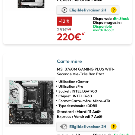
Eligible livraison 2H
?
Dispo web :
En Stock
-12 %
Dispo magasin :
Disponible
251€
91
mardi 11 août
220€
41
Carte mère
MSI
B760M GAMING PLUS WIFI-
Seconde Vie-Très Bon Etat
Utilisation : Gamer
Utilisation : Pro
Socket : INTEL LGA1700
Chipset : INTEL B760
Format Carte-mère : Micro-ATX
Type de mémoire : DDR5
Standard :
Mardi 11 Août
Express :
Vendredi 7 Août
Eligible livraison 2H
?