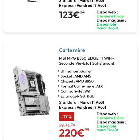
Standard :
Mardi 11 Août
Express :
Vendredi 7 Août
123€
24
Dispo web :
Dernière Pièce
Dispo magasin :
Disponible
mardi 11 août
Carte mère
MSI
MPG B850 EDGE TI WIFI-
Seconde Vie-Etat Satisfaisant
Utilisation : Gamer
Socket : AMD AM5
Chipset : AMD B850
Format Carte-mère : ATX
Connectivité : Wifi
Eclairage RGB : RGB
Standard :
Mardi 11 Août
Express :
Vendredi 7 Août
Dispo web :
-17 %
Dernière Pièce
Dispo magasin :
267€
74
Disponible
220€
99
mardi 11 août