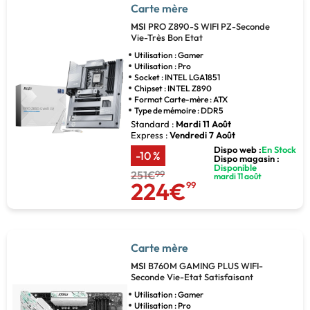
Carte mère
MSI
PRO Z890-S WIFI PZ-Seconde
Vie-Très Bon Etat
Utilisation : Gamer
Utilisation : Pro
Socket : INTEL LGA1851
Chipset : INTEL Z890
Format Carte-mère : ATX
Type de mémoire : DDR5
Standard :
Mardi 11 Août
Express :
Vendredi 7 Août
Dispo web :
En Stock
-10 %
Dispo magasin :
Disponible
251€
99
mardi 11 août
224€
99
Carte mère
MSI
B760M GAMING PLUS WIFI-
Seconde Vie-Etat Satisfaisant
Utilisation : Gamer
Utilisation : Pro