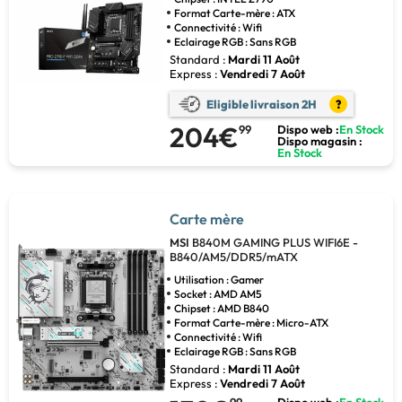
Format Carte-mère : ATX
Connectivité : Wifi
Eclairage RGB : Sans RGB
Standard :
Mardi 11 Août
Express :
Vendredi 7 Août
Eligible livraison 2H
?
204€
99
Dispo web :
En Stock
Dispo magasin :
En Stock
Carte mère
MSI
B840M GAMING PLUS WIFI6E -
B840/AM5/DDR5/mATX
Utilisation : Gamer
Socket : AMD AM5
Chipset : AMD B840
Format Carte-mère : Micro-ATX
Connectivité : Wifi
Eclairage RGB : Sans RGB
Standard :
Mardi 11 Août
Express :
Vendredi 7 Août
99
Dispo web :
En Stock