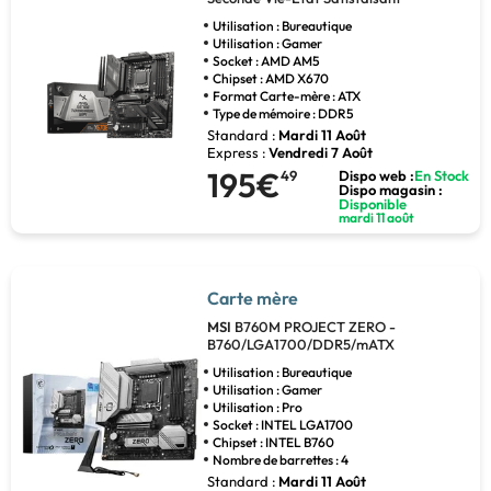
Utilisation : Bureautique
Utilisation : Gamer
Socket : AMD AM5
Chipset : AMD X670
Format Carte-mère : ATX
Type de mémoire : DDR5
Standard :
Mardi 11 Août
Express :
Vendredi 7 Août
195€
49
Dispo web :
En Stock
Dispo magasin :
Disponible
mardi 11 août
Carte mère
MSI
B760M PROJECT ZERO -
B760/LGA1700/DDR5/mATX
Utilisation : Bureautique
Utilisation : Gamer
Utilisation : Pro
Socket : INTEL LGA1700
Chipset : INTEL B760
Nombre de barrettes : 4
Standard :
Mardi 11 Août