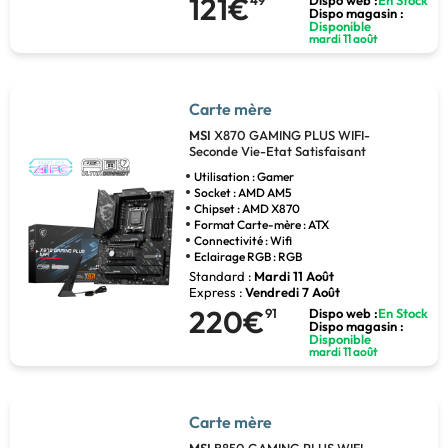
121€
49
Dispo web :
En Stock
Dispo magasin :
Disponible
mardi 11 août
Carte mère
MSI
X870 GAMING PLUS WIFI-
Seconde Vie-Etat Satisfaisant
Utilisation : Gamer
Socket : AMD AM5
Chipset : AMD X870
Format Carte-mère : ATX
Connectivité : Wifi
Eclairage RGB : RGB
Standard :
Mardi 11 Août
Express :
Vendredi 7 Août
220€
91
Dispo web :
En Stock
Dispo magasin :
Disponible
mardi 11 août
Carte mère