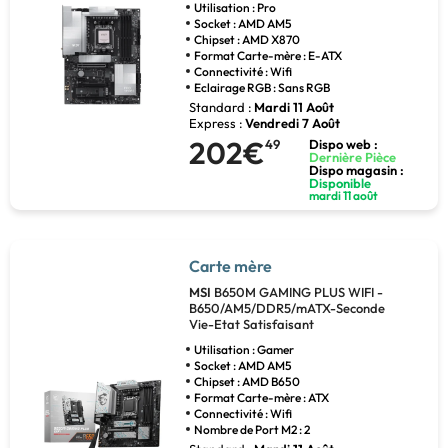
Utilisation : Pro
Socket : AMD AM5
Chipset : AMD X870
Format Carte-mère : E-ATX
Connectivité : Wifi
Eclairage RGB : Sans RGB
Standard :
Mardi 11 Août
Express :
Vendredi 7 Août
202€
49
Dispo web :
Dernière Pièce
Dispo magasin :
Disponible
mardi 11 août
Carte mère
MSI
B650M GAMING PLUS WIFI -
B650/AM5/DDR5/mATX-Seconde
Vie-Etat Satisfaisant
Utilisation : Gamer
Socket : AMD AM5
Chipset : AMD B650
Format Carte-mère : ATX
Connectivité : Wifi
Nombre de Port M2 : 2