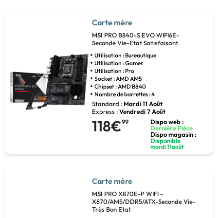
Carte mère
MSI
PRO B840-S EVO WIFI6E-
Seconde Vie-Etat Satisfaisant
Utilisation : Bureautique
Utilisation : Gamer
Utilisation : Pro
Socket : AMD AM5
Chipset : AMD B840
Nombre de barrettes : 4
Standard :
Mardi 11 Août
Express :
Vendredi 7 Août
118€
99
Dispo web :
Dernière Pièce
Dispo magasin :
Disponible
mardi 11 août
Carte mère
MSI
PRO X870E-P WIFI -
X870/AM5/DDR5/ATX-Seconde Vie-
Très Bon Etat