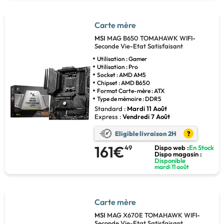
Carte mère
MSI
MAG B650 TOMAHAWK WIFI-
Seconde Vie-Etat Satisfaisant
Utilisation : Gamer
Utilisation : Pro
Socket : AMD AM5
Chipset : AMD B650
Format Carte-mère : ATX
Type de mémoire : DDR5
Standard :
Mardi 11 Août
Express :
Vendredi 7 Août
Eligible livraison 2H
?
161€
49
Dispo web :
En Stock
Dispo magasin :
Disponible
mardi 11 août
Carte mère
MSI
MAG X670E TOMAHAWK WIFI-
Seconde Vie-Etat Satisfaisant