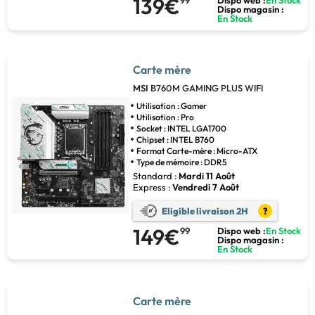
139€
Dispo magasin :
En Stock
Carte mère
MSI
B760M GAMING PLUS WIFI
Utilisation : Gamer
Utilisation : Pro
Socket : INTEL LGA1700
Chipset : INTEL B760
Format Carte-mère : Micro-ATX
Type de mémoire : DDR5
Standard :
Mardi 11 Août
Express :
Vendredi 7 Août
Eligible livraison 2H
?
149€
99
Dispo web :
En Stock
Dispo magasin :
En Stock
Carte mère