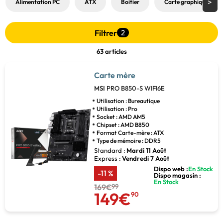
Alimentation PC
ATX
Boitier
Carte graphique
Filtrer
2
63 articles
Carte mère
MSI
PRO B850-S WIFI6E
Utilisation : Bureautique
Utilisation : Pro
Socket : AMD AM5
Chipset : AMD B850
Format Carte-mère : ATX
Type de mémoire : DDR5
Standard :
Mardi 11 Août
Express :
Vendredi 7 Août
Dispo web :
En Stock
-11 %
Dispo magasin :
En Stock
169€
99
149€
90