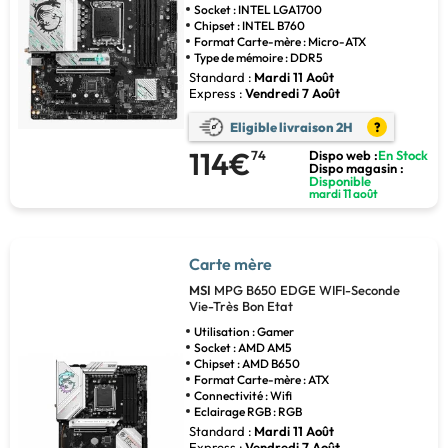
Socket : INTEL LGA1700
Chipset : INTEL B760
Format Carte-mère : Micro-ATX
Type de mémoire : DDR5
Standard :
Mardi 11 Août
Express :
Vendredi 7 Août
Eligible livraison 2H
?
114€
74
Dispo web :
En Stock
Dispo magasin :
Disponible
mardi 11 août
Carte mère
MSI
MPG B650 EDGE WIFI-Seconde
Vie-Très Bon Etat
Utilisation : Gamer
Socket : AMD AM5
Chipset : AMD B650
Format Carte-mère : ATX
Connectivité : Wifi
Eclairage RGB : RGB
Standard :
Mardi 11 Août
Express :
Vendredi 7 Août