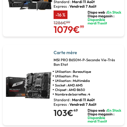
Standard :
Mardi 11 Août
Express :
Vendredi 7 Août
Dispo web :
En Stock
-16 %
Dispo magasin :
Disponible
1286€
99
mardi 11 août
1079€
99
Carte mère
MSI
PRO B650M-P-Seconde Vie-Très
Bon Etat
Utilisation : Bureautique
Utilisation : Pro
Utilisation : Multimédia
Socket : AMD AM5
Chipset : AMD B650
Nombre de barrettes : 4
Standard :
Mardi 11 Août
Express :
Vendredi 7 Août
103€
49
Dispo web :
En Stock
Dispo magasin :
Disponible
mardi 11 août