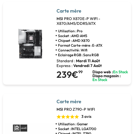
Carte mère
MSI
PRO X870E-P WIFI -
X870/AM5/DDR5/ATX
Utilisation : Pro
Socket : AMD AM5
Chipset : AMD X870
Format Carte-mère : E-ATX
Connectivité : Wifi
Eclairage RGB : Sans RGB
Standard :
Mardi 11 Août
Express :
Vendredi 7 Août
239€
99
Dispo web :
En Stock
Dispo magasin :
En Stock
Carte mère
MSI
PRO Z790-P WIFI
3 avis
Utilisation : Gamer
Socket : INTEL LGA1700
Chipset : INTEL Z790