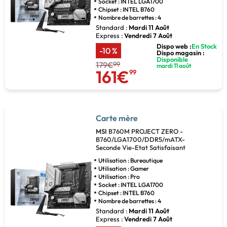
Socket : INTEL LGA1700
Chipset : INTEL B760
Nombre de barrettes : 4
Standard :
Mardi 11 Août
Express :
Vendredi 7 Août
Dispo web :
En Stock
-10 %
Dispo magasin :
Disponible
179€
99
mardi 11 août
161€
99
Carte mère
MSI
B760M PROJECT ZERO -
B760/LGA1700/DDR5/mATX-
Seconde Vie-Etat Satisfaisant
Utilisation : Bureautique
Utilisation : Gamer
Utilisation : Pro
Socket : INTEL LGA1700
Chipset : INTEL B760
Nombre de barrettes : 4
Standard :
Mardi 11 Août
Express :
Vendredi 7 Août