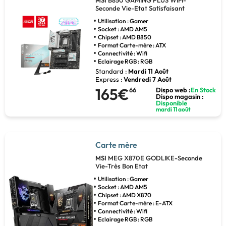
MSI
B850 GAMING PLUS WIFI-
Seconde Vie-Etat Satisfaisant
Utilisation : Gamer
Socket : AMD AM5
Chipset : AMD B850
Format Carte-mère : ATX
Connectivité : Wifi
Eclairage RGB : RGB
Standard :
Mardi 11 Août
Express :
Vendredi 7 Août
165€
66
Dispo web :
En Stock
Dispo magasin :
Disponible
mardi 11 août
Carte mère
MSI
MEG X870E GODLIKE-Seconde
Vie-Très Bon Etat
Utilisation : Gamer
Socket : AMD AM5
Chipset : AMD X870
Format Carte-mère : E-ATX
Connectivité : Wifi
Eclairage RGB : RGB