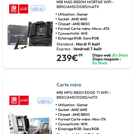
MSI
MAG B850M MORTAR WIFI -
B850/AM5/DDR5/mATX
Utilisation : Gamer
Socket : AMD AM5
Chipset : AMD B850
Format Carte-mère : Micro-ATX
Connectivité : Wifi
Eclairage RGB : Sans RGB
Standard :
Mardi 11 Août
Express :
Vendredi 7 Août
239€
99
Dispo web :
En Stock
Dispo magasin :
En Stock
Carte mère
MSI
MPG B850I EDGE TI WIFI -
B850/AM5/DDR5/mITX
Utilisation : Gamer
Socket : AMD AM5
Chipset : AMD B850
Format Carte-mère : Mini-ITX
Connectivité : Wifi
Eclairage RGB : Sans RGB