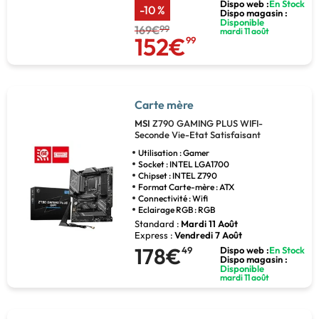
Dispo web :
En Stock
-10 %
Dispo magasin :
Disponible
169€
99
mardi 11 août
152€
99
Carte mère
MSI
Z790 GAMING PLUS WIFI-
Seconde Vie-Etat Satisfaisant
Utilisation : Gamer
Socket : INTEL LGA1700
Chipset : INTEL Z790
Format Carte-mère : ATX
Connectivité : Wifi
Eclairage RGB : RGB
Standard :
Mardi 11 Août
Express :
Vendredi 7 Août
178€
49
Dispo web :
En Stock
Dispo magasin :
Disponible
mardi 11 août