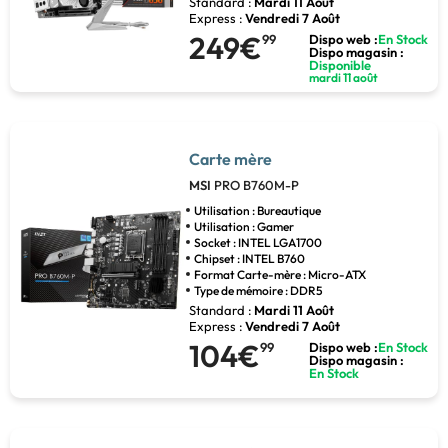
Standard :
Mardi 11 Août
Express :
Vendredi 7 Août
249€
99
Dispo web :
En Stock
Dispo magasin :
Disponible
mardi 11 août
Carte mère
MSI
PRO B760M-P
Utilisation : Bureautique
Utilisation : Gamer
Socket : INTEL LGA1700
Chipset : INTEL B760
Format Carte-mère : Micro-ATX
Type de mémoire : DDR5
Standard :
Mardi 11 Août
Express :
Vendredi 7 Août
104€
99
Dispo web :
En Stock
Dispo magasin :
En Stock