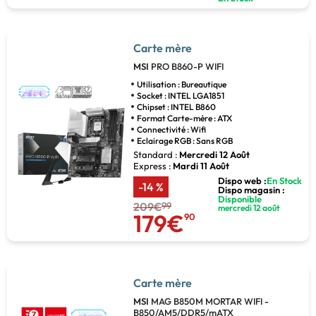
Carte mère
MSI
PRO B860-P WIFI
Utilisation : Bureautique
Socket : INTEL LGA1851
Chipset : INTEL B860
Format Carte-mère : ATX
Connectivité : Wifi
Eclairage RGB : Sans RGB
Standard :
Mercredi 12 Août
Express :
Mardi 11 Août
Dispo web :
En Stock
-14 %
Dispo magasin :
Disponible
209€
99
mercredi 12 août
179€
90
Carte mère
MSI
MAG B850M MORTAR WIFI -
B850/AM5/DDR5/mATX