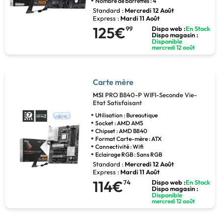
Nombre de barrettes : 4
Standard :
Mercredi 12 Août
Express :
Mardi 11 Août
125€
99
Dispo web :
En Stock
Dispo magasin :
Disponible
mercredi 12 août
Carte mère
MSI
PRO B840-P WIFI-Seconde Vie-
Etat Satisfaisant
Utilisation : Bureautique
Socket : AMD AM5
Chipset : AMD B840
Format Carte-mère : ATX
Connectivité : Wifi
Eclairage RGB : Sans RGB
Standard :
Mercredi 12 Août
Express :
Mardi 11 Août
114€
74
Dispo web :
En Stock
Dispo magasin :
Disponible
mercredi 12 août