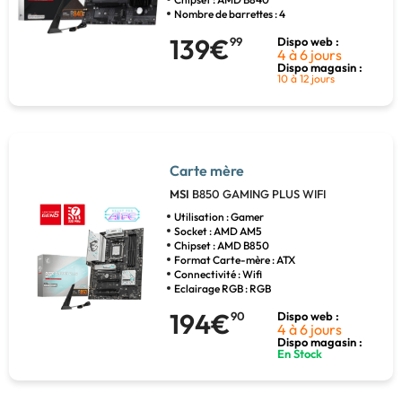
Nombre de barrettes : 4
139€
99
Dispo web :
4 à 6 jours
Dispo magasin :
10 à 12 jours
Carte mère
MSI
B850 GAMING PLUS WIFI
Utilisation : Gamer
Socket : AMD AM5
Chipset : AMD B850
Format Carte-mère : ATX
Connectivité : Wifi
Eclairage RGB : RGB
194€
90
Dispo web :
4 à 6 jours
Dispo magasin :
En Stock