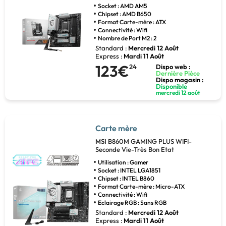
Socket : AMD AM5
Chipset : AMD B650
Format Carte-mère : ATX
Connectivité : Wifi
Nombre de Port M2 : 2
Standard :
Mercredi 12 Août
Express :
Mardi 11 Août
123€
24
Dispo web :
Dernière Pièce
Dispo magasin :
Disponible
mercredi 12 août
Carte mère
MSI
B860M GAMING PLUS WIFI-
Seconde Vie-Très Bon Etat
Utilisation : Gamer
Socket : INTEL LGA1851
Chipset : INTEL B860
Format Carte-mère : Micro-ATX
Connectivité : Wifi
Eclairage RGB : Sans RGB
Standard :
Mercredi 12 Août
Express :
Mardi 11 Août