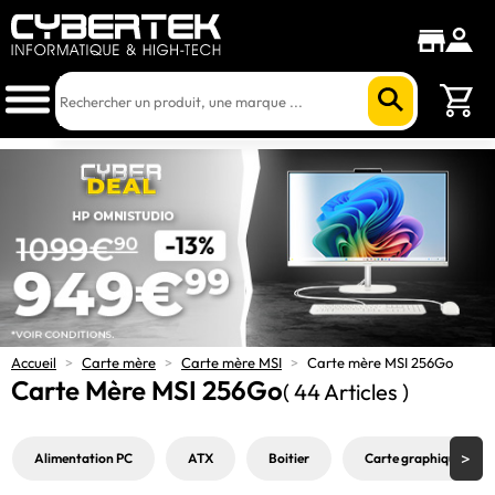
Accueil
>
Carte mère
>
Carte mère MSI
>
Carte mère MSI 256Go
Carte Mère MSI 256Go
( 44 Articles )
Alimentation PC
ATX
Boitier
Carte graphique