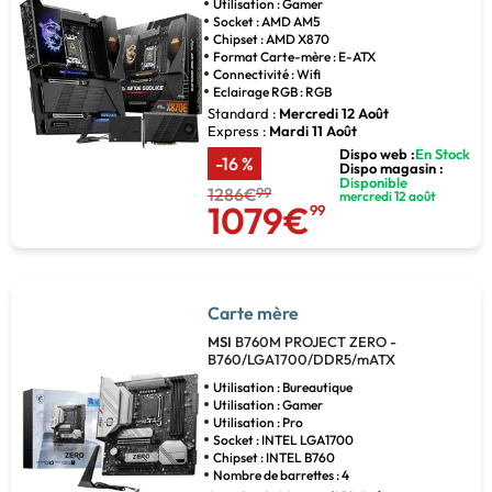
Utilisation : Gamer
Socket : AMD AM5
Chipset : AMD X870
Format Carte-mère : E-ATX
Connectivité : Wifi
Eclairage RGB : RGB
Standard :
Mercredi 12 Août
Express :
Mardi 11 Août
Dispo web :
En Stock
-16 %
Dispo magasin :
Disponible
1286€
99
mercredi 12 août
1079€
99
Carte mère
MSI
B760M PROJECT ZERO -
B760/LGA1700/DDR5/mATX
Utilisation : Bureautique
Utilisation : Gamer
Utilisation : Pro
Socket : INTEL LGA1700
Chipset : INTEL B760
Nombre de barrettes : 4