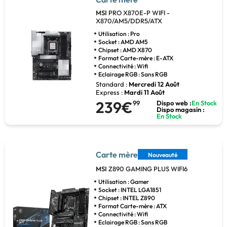
MSI
PRO X870E-P WIFI -
X870/AM5/DDR5/ATX
Utilisation : Pro
Socket : AMD AM5
Chipset : AMD X870
Format Carte-mère : E-ATX
Connectivité : Wifi
Eclairage RGB : Sans RGB
Standard :
Mercredi 12 Août
Express :
Mardi 11 Août
239€
99
Dispo web :
En Stock
Dispo magasin :
En Stock
Carte mère
Nouveauté
MSI
Z890 GAMING PLUS WIFI6
Utilisation : Gamer
Socket : INTEL LGA1851
Chipset : INTEL Z890
Format Carte-mère : ATX
Connectivité : Wifi
Eclairage RGB : Sans RGB