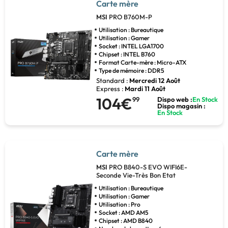
Carte mère
MSI
PRO B760M-P
Utilisation : Bureautique
Utilisation : Gamer
Socket : INTEL LGA1700
Chipset : INTEL B760
Format Carte-mère : Micro-ATX
Type de mémoire : DDR5
Standard :
Mercredi 12 Août
Express :
Mardi 11 Août
104€
99
Dispo web :
En Stock
Dispo magasin :
En Stock
Carte mère
MSI
PRO B840-S EVO WIFI6E-
Seconde Vie-Très Bon Etat
Utilisation : Bureautique
Utilisation : Gamer
Utilisation : Pro
Socket : AMD AM5
Chipset : AMD B840