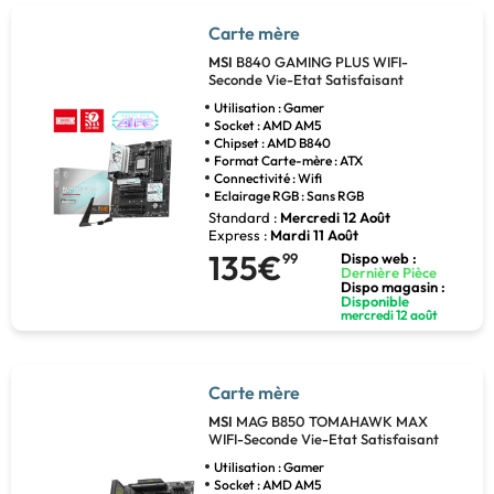
Carte mère
MSI
B840 GAMING PLUS WIFI-
Seconde Vie-Etat Satisfaisant
Utilisation : Gamer
Socket : AMD AM5
Chipset : AMD B840
Format Carte-mère : ATX
Connectivité : Wifi
Eclairage RGB : Sans RGB
Standard :
Mercredi 12 Août
Express :
Mardi 11 Août
135€
99
Dispo web :
Dernière Pièce
Dispo magasin :
Disponible
mercredi 12 août
Carte mère
MSI
MAG B850 TOMAHAWK MAX
WIFI-Seconde Vie-Etat Satisfaisant
Utilisation : Gamer
Socket : AMD AM5