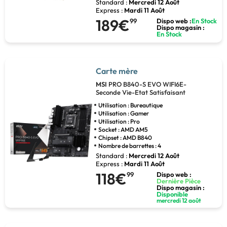
Standard :
Mercredi 12 Août
Express :
Mardi 11 Août
189€
99
Dispo web :
En Stock
Dispo magasin :
En Stock
Carte mère
MSI
PRO B840-S EVO WIFI6E-
Seconde Vie-Etat Satisfaisant
Utilisation : Bureautique
Utilisation : Gamer
Utilisation : Pro
Socket : AMD AM5
Chipset : AMD B840
Nombre de barrettes : 4
Standard :
Mercredi 12 Août
Express :
Mardi 11 Août
118€
99
Dispo web :
Dernière Pièce
Dispo magasin :
Disponible
mercredi 12 août