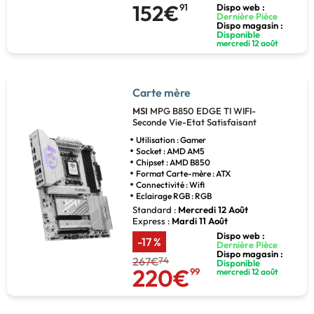
152€
91
Dispo web :
Dernière Pièce
Dispo magasin :
Disponible
mercredi 12 août
Carte mère
MSI
MPG B850 EDGE TI WIFI-
Seconde Vie-Etat Satisfaisant
Utilisation : Gamer
Socket : AMD AM5
Chipset : AMD B850
Format Carte-mère : ATX
Connectivité : Wifi
Eclairage RGB : RGB
Standard :
Mercredi 12 Août
Express :
Mardi 11 Août
Dispo web :
-17 %
Dernière Pièce
Dispo magasin :
267€
74
Disponible
220€
99
mercredi 12 août