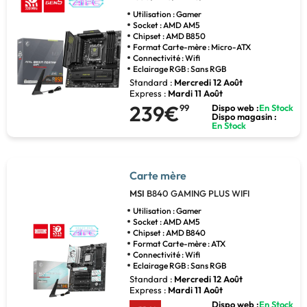
Utilisation : Gamer
Socket : AMD AM5
Chipset : AMD B850
Format Carte-mère : Micro-ATX
Connectivité : Wifi
Eclairage RGB : Sans RGB
Standard :
Mercredi 12 Août
Express :
Mardi 11 Août
239€
99
Dispo web :
En Stock
Dispo magasin :
En Stock
Carte mère
MSI
B840 GAMING PLUS WIFI
Utilisation : Gamer
Socket : AMD AM5
Chipset : AMD B840
Format Carte-mère : ATX
Connectivité : Wifi
Eclairage RGB : Sans RGB
Standard :
Mercredi 12 Août
Express :
Mardi 11 Août
Dispo web :
En Stock