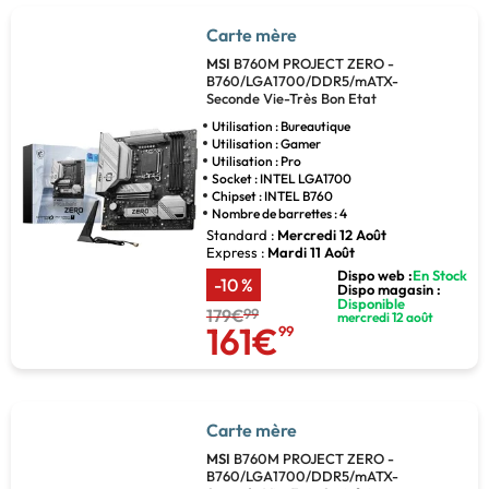
Carte mère
MSI
B760M PROJECT ZERO -
B760/LGA1700/DDR5/mATX-
Seconde Vie-Très Bon Etat
Utilisation : Bureautique
Utilisation : Gamer
Utilisation : Pro
Socket : INTEL LGA1700
Chipset : INTEL B760
Nombre de barrettes : 4
Standard :
Mercredi 12 Août
Express :
Mardi 11 Août
Dispo web :
En Stock
-10 %
Dispo magasin :
Disponible
179€
99
mercredi 12 août
161€
99
Carte mère
MSI
B760M PROJECT ZERO -
B760/LGA1700/DDR5/mATX-