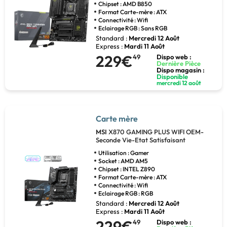
Chipset : AMD B850
Format Carte-mère : ATX
Connectivité : Wifi
Eclairage RGB : Sans RGB
Standard :
Mercredi 12 Août
Express :
Mardi 11 Août
229€
49
Dispo web :
Dernière Pièce
Dispo magasin :
Disponible
mercredi 12 août
Carte mère
MSI
X870 GAMING PLUS WIFI OEM-
Seconde Vie-Etat Satisfaisant
Utilisation : Gamer
Socket : AMD AM5
Chipset : INTEL Z890
Format Carte-mère : ATX
Connectivité : Wifi
Eclairage RGB : RGB
Standard :
Mercredi 12 Août
Express :
Mardi 11 Août
229€
49
Dispo web :