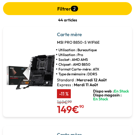
Filtrer
2
44 articles
Carte mère
MSI
PRO B850-S WIFI6E
Utilisation : Bureautique
Utilisation : Pro
Socket : AMD AM5
Chipset : AMD B850
Format Carte-mère : ATX
Type de mémoire : DDR5
Standard :
Mercredi 12 Août
Express :
Mardi 11 Août
Dispo web :
En Stock
-11 %
Dispo magasin :
En Stock
169€
99
149€
90
Carte mère