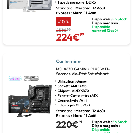
Type de mémoire : DDR5
Standard :
Mercredi 12 Août
Express :
Mardi 11 Août
Dispo web :
En Stock
-10 %
Dispo magasin :
Disponible
251€
99
mercredi 12 août
224€
99
Carte mère
MSI
X870 GAMING PLUS WIFI-
Seconde Vie-Etat Satisfaisant
Utilisation : Gamer
Socket : AMD AM5
Chipset : AMD X870
Format Carte-mère : ATX
Connectivité : Wifi
Eclairage RGB : RGB
Standard :
Mercredi 12 Août
Express :
Mardi 11 Août
220€
91
Dispo web :
En Stock
Dispo magasin :
Disponible