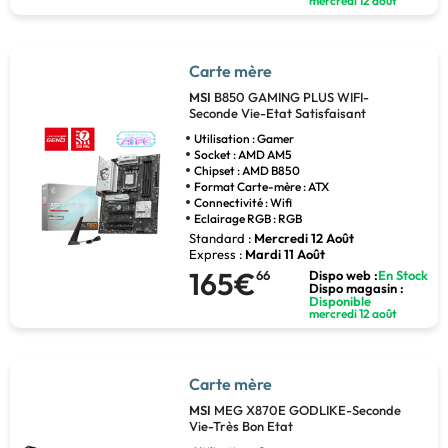
mercredi 12 août
Carte mère
MSI
B850 GAMING PLUS WIFI-
Seconde Vie-Etat Satisfaisant
Utilisation : Gamer
Socket : AMD AM5
Chipset : AMD B850
Format Carte-mère : ATX
Connectivité : Wifi
Eclairage RGB : RGB
Standard :
Mercredi 12 Août
Express :
Mardi 11 Août
165€
66
Dispo web :
En Stock
Dispo magasin :
Disponible
mercredi 12 août
Carte mère
MSI
MEG X870E GODLIKE-Seconde
Vie-Très Bon Etat