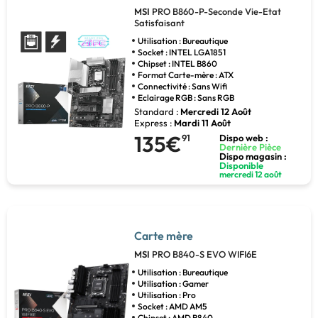
MSI
PRO B860-P-Seconde Vie-Etat
Satisfaisant
Utilisation : Bureautique
Socket : INTEL LGA1851
Chipset : INTEL B860
Format Carte-mère : ATX
Connectivité : Sans Wifi
Eclairage RGB : Sans RGB
Standard :
Mercredi 12 Août
Express :
Mardi 11 Août
135€
91
Dispo web :
Dernière Pièce
Dispo magasin :
Disponible
mercredi 12 août
Carte mère
MSI
PRO B840-S EVO WIFI6E
Utilisation : Bureautique
Utilisation : Gamer
Utilisation : Pro
Socket : AMD AM5
Chipset : AMD B840