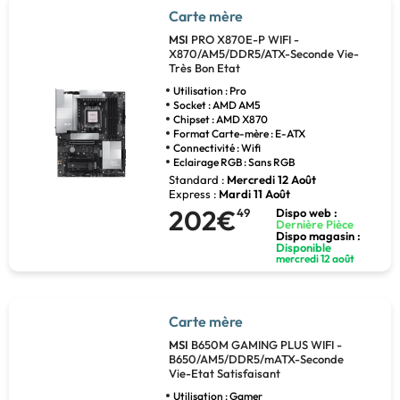
Carte mère
MSI
PRO X870E-P WIFI -
X870/AM5/DDR5/ATX-Seconde Vie-
Très Bon Etat
Utilisation : Pro
Socket : AMD AM5
Chipset : AMD X870
Format Carte-mère : E-ATX
Connectivité : Wifi
Eclairage RGB : Sans RGB
Standard :
Mercredi 12 Août
Express :
Mardi 11 Août
202€
49
Dispo web :
Dernière Pièce
Dispo magasin :
Disponible
mercredi 12 août
Carte mère
MSI
B650M GAMING PLUS WIFI -
B650/AM5/DDR5/mATX-Seconde
Vie-Etat Satisfaisant
Utilisation : Gamer