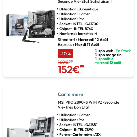
Seconde Vie-Etat Satisfaisant
Utilisation : Bureautique
Utilisation : Gamer
Utilisation : Pro
Socket : INTEL LGA1700
Chipset : INTEL B760
Nombre de barrettes : 4
Standard :
Mercredi 12 Août
Express :
Mardi 11 Août
Dispo web :
En Stock
-10 %
Dispo magasin :
Disponible
169€
99
mercredi 12 août
152€
99
Carte mère
MSI
PRO Z890-S WIFI PZ-Seconde
Vie-Très Bon Etat
Utilisation : Gamer
Utilisation : Pro
Socket : INTEL LGA1851
Chipset : INTEL Z890
Format Carte-mère : ATX