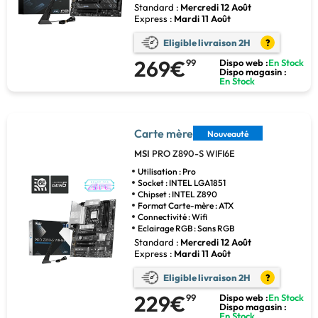
Standard :
Mercredi 12 Août
Express :
Mardi 11 Août
Eligible livraison 2H
?
269€
99
Dispo web :
En Stock
Dispo magasin :
En Stock
Carte mère
Nouveauté
MSI
PRO Z890-S WIFI6E
Utilisation : Pro
Socket : INTEL LGA1851
Chipset : INTEL Z890
Format Carte-mère : ATX
Connectivité : Wifi
Eclairage RGB : Sans RGB
Standard :
Mercredi 12 Août
Express :
Mardi 11 Août
Eligible livraison 2H
?
229€
99
Dispo web :
En Stock
Dispo magasin :
En Stock