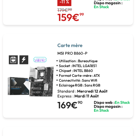
-11 %
Dispo magasin :
En Stock
179€
99
159€
99
Carte mère
MSI
PRO B860-P
Utilisation : Bureautique
Socket : INTEL LGA1851
Chipset : INTEL B860
Format Carte-mère : ATX
Connectivité : Sans Wifi
Eclairage RGB : Sans RGB
Standard :
Mercredi 12 Août
Express :
Mardi 11 Août
169€
90
Dispo web :
En Stock
Dispo magasin :
En Stock