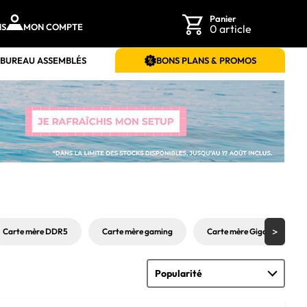
Panier
NS
MON COMPTE
0 article
 BUREAU ASSEMBLÉS
BONS PLANS & PROMOS
Carte mère DDR5
Carte mère gaming
Carte mère Gigabyte