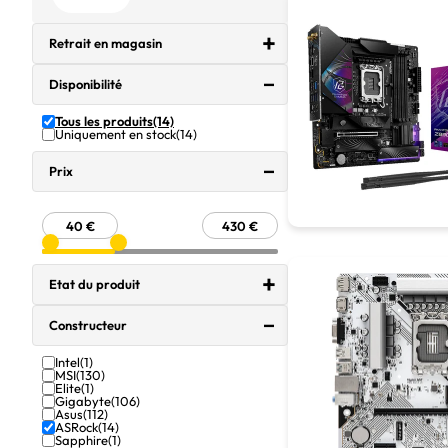
Retrait en magasin
Disponibilité
Tous les produits
(14)
Uniquement en stock
(14)
Prix
Etat du produit
Constructeur
Intel
(1)
MSI
(130)
Elite
(1)
Gigabyte
(106)
Asus
(112)
ASRock
(14)
Sapphire
(1)