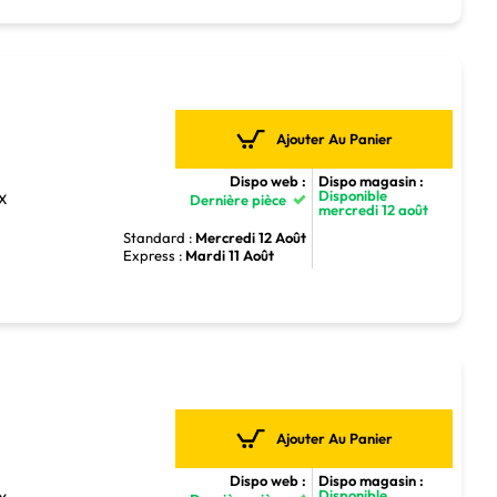
Ajouter Au Panier
Dispo web :
Dispo magasin :
Disponible
TX
Dernière pièce
mercredi 12 août
Standard :
Mercredi 12 Août
Express :
Mardi 11 Août
Ajouter Au Panier
Dispo web :
Dispo magasin :
Disponible