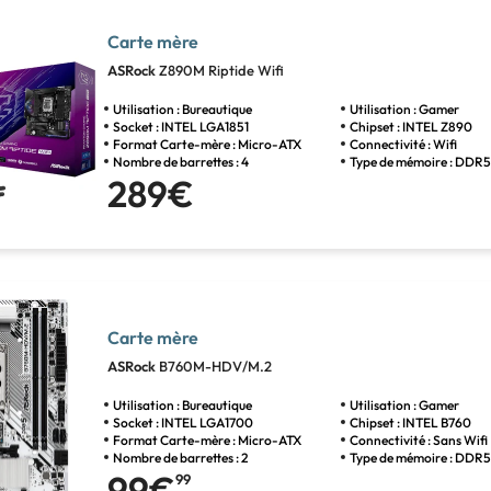
Carte mère
ASRock
Z890M Riptide Wifi
Utilisation : Bureautique
Utilisation : Gamer
Socket : INTEL LGA1851
Chipset : INTEL Z890
Format Carte-mère : Micro-ATX
Connectivité : Wifi
Nombre de barrettes : 4
Type de mémoire : DDR
289€
Carte mère
ASRock
B760M-HDV/M.2
Utilisation : Bureautique
Utilisation : Gamer
Socket : INTEL LGA1700
Chipset : INTEL B760
Format Carte-mère : Micro-ATX
Connectivité : Sans Wifi
Nombre de barrettes : 2
Type de mémoire : DDR
99€
99