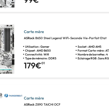
Carte mère
ASRock
B650 Steel Legend WiFi-Seconde Vie-Parfait Etat
Utilisation : Gamer
Socket : AMD AM5
Chipset : AMD B650
Format Carte-mère : A
Connectivité : Wifi
Nombre de barrettes : 4
Type de mémoire : DDR5
Eclairage RGB : Sans R
179€
01
Carte mère
ASRock
Z890 TAICHI OCF