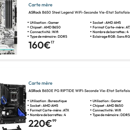
Carte mère
ASRock
B650 Steel Legend WiFi-Seconde Vie-Etat Satisfais
Utilisation : Gamer
Socket : AMD AM5
Chipset : AMD B650
Format Carte-mère : A
Connectivité : Wifi
Nombre de barrettes : 4
Type de mémoire : DDR5
Eclairage RGB : Sans R
160€
17
Carte mère
ASRock
B650E PG RIPTIDE WIFI-Seconde Vie-Etat Satisfai
Utilisation : Bureautique
Utilisation : Gamer
Socket : AMD AM5
Chipset : AMD B650
Format Carte-mère : ATX
Connectivité : Wifi
Nombre de barrettes : 4
Type de mémoire : DDR
220€
99