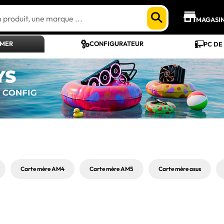
MAGASI
AMER
CONFIGURATEUR
PC DE
Carte mère AM4
Carte mère AM5
Carte mère asus