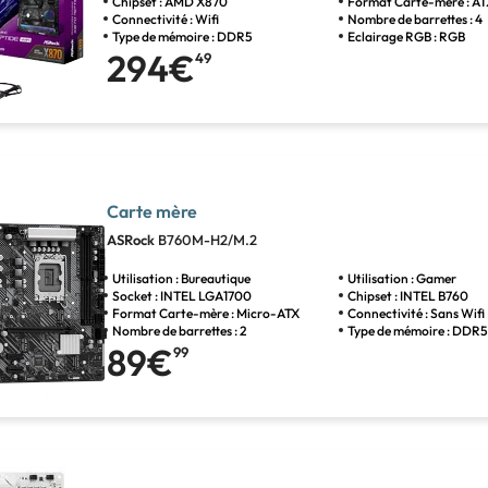
Chipset : AMD X870
Format Carte-mère : A
Connectivité : Wifi
Nombre de barrettes : 4
Type de mémoire : DDR5
Eclairage RGB : RGB
294€
49
Carte mère
ASRock
B760M-H2/M.2
Utilisation : Bureautique
Utilisation : Gamer
Socket : INTEL LGA1700
Chipset : INTEL B760
Format Carte-mère : Micro-ATX
Connectivité : Sans Wifi
Nombre de barrettes : 2
Type de mémoire : DDR
89€
99