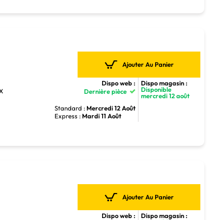
Ajouter Au Panier
Dispo web :
Dispo magasin :
Disponible
TX
Dernière pièce
mercredi 12 août
Standard :
Mercredi 12 Août
Express :
Mardi 11 Août
Ajouter Au Panier
Dispo web :
Dispo magasin :