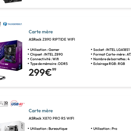
Carte mère
ASRock
Z890 RIPTIDE WIFI
Utilisation : Gamer
Socket : INTEL LGA1851
Chipset : INTEL Z890
Format Carte-mère : A
Connectivité : Wifi
Nombre de barrettes : 4
Type de mémoire : DDR5
Eclairage RGB : RGB
299€
99
Carte mère
ASRock
X870 PRO RS WIFI
Utilisation : Bureautique
Utilisation : Pro