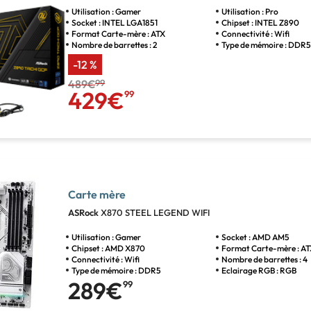
Utilisation : Gamer
Utilisation : Pro
Socket : INTEL LGA1851
Chipset : INTEL Z890
Format Carte-mère : ATX
Connectivité : Wifi
Nombre de barrettes : 2
Type de mémoire : DDR
-12 %
489€
99
429€
99
Carte mère
ASRock
X870 STEEL LEGEND WIFI
Utilisation : Gamer
Socket : AMD AM5
Chipset : AMD X870
Format Carte-mère : A
Connectivité : Wifi
Nombre de barrettes : 4
Type de mémoire : DDR5
Eclairage RGB : RGB
289€
99