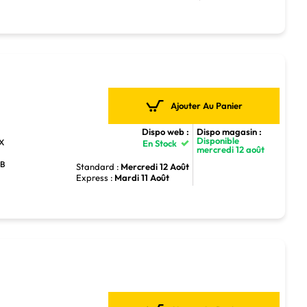
Ajouter Au Panier
Dispo web :
Dispo magasin :
Disponible
TX
En Stock
mercredi 12 août
GB
Standard :
Mercredi 12 Août
Express :
Mardi 11 Août