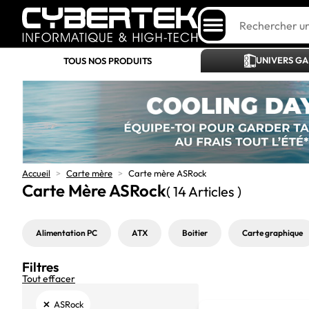
UNIVERS G
TOUS NOS PRODUITS
Accueil
>
Carte mère
>
Carte mère ASRock
Carte Mère ASRock
( 14 Articles )
Alimentation PC
ATX
Boitier
Carte graphique
Filtres
Tout effacer
×
ASRock