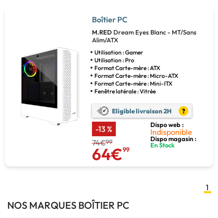
Boîtier PC
M.RED
Dream Eyes Blanc - MT/Sans
Alim/ATX
Utilisation : Gamer
Utilisation : Pro
Format Carte-mère : ATX
Format Carte-mère : Micro-ATX
Format Carte-mère : Mini-ITX
Fenêtre latérale : Vitrée
Eligible livraison 2H
?
Dispo web :
-13 %
Indisponible
Dispo magasin :
74€
99
En Stock
64€
99
1
NOS MARQUES BOÎTIER PC