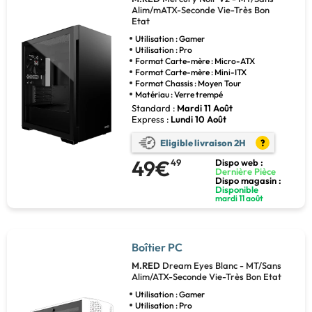
Alim/mATX-Seconde Vie-Très Bon
Etat
Utilisation : Gamer
Utilisation : Pro
Format Carte-mère : Micro-ATX
Format Carte-mère : Mini-ITX
Format Chassis : Moyen Tour
Matériau : Verre trempé
Standard :
Mardi 11 Août
Express :
Lundi 10 Août
Eligible livraison 2H
?
49€
49
Dispo web :
Dernière Pièce
Dispo magasin :
Disponible
mardi 11 août
Boîtier PC
M.RED
Dream Eyes Blanc - MT/Sans
Alim/ATX-Seconde Vie-Très Bon Etat
Utilisation : Gamer
Utilisation : Pro