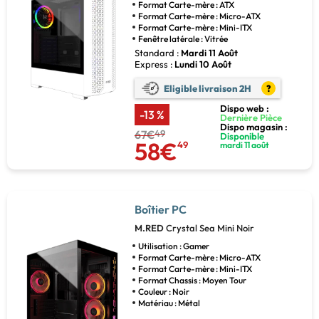
Format Carte-mère : ATX
Format Carte-mère : Micro-ATX
Format Carte-mère : Mini-ITX
Fenêtre latérale : Vitrée
Standard :
Mardi 11 Août
Express :
Lundi 10 Août
Eligible livraison 2H
?
Dispo web :
-13 %
Dernière Pièce
Dispo magasin :
67€
49
Disponible
58€
49
mardi 11 août
Boîtier PC
M.RED
Crystal Sea Mini Noir
Utilisation : Gamer
Format Carte-mère : Micro-ATX
Format Carte-mère : Mini-ITX
Format Chassis : Moyen Tour
Couleur : Noir
Matériau : Métal