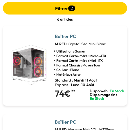
Filtrer
2
6 articles
Boîtier PC
M.RED
Crystal Sea Mini Blanc
Utilisation : Gamer
Format Carte-mère : Micro-ATX
Format Carte-mère : Mini-ITX
Format Chassis : Moyen Tour
Couleur : Blanc
Matériau : Acier
Standard :
Mardi 11 Août
Express :
Lundi 10 Août
74€
99
Dispo web :
En Stock
Dispo magasin :
En Stock
Boîtier PC
M.RED
Mercury Noir V2 - MT/Sans