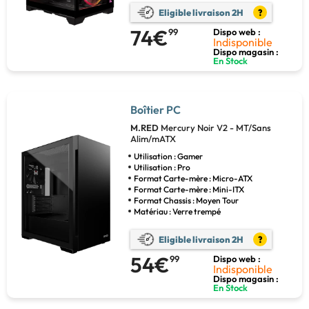
Eligible livraison 2H
?
74€
99
Dispo web :
Indisponible
Dispo magasin :
En Stock
Boîtier PC
M.RED
Mercury Noir V2 - MT/Sans
Alim/mATX
Utilisation : Gamer
Utilisation : Pro
Format Carte-mère : Micro-ATX
Format Carte-mère : Mini-ITX
Format Chassis : Moyen Tour
Matériau : Verre trempé
Eligible livraison 2H
?
54€
99
Dispo web :
Indisponible
Dispo magasin :
En Stock