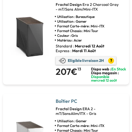
Fractal Design
Era 2 Charcoal Gray
- mT/Sans Alim/Mini-ITX
Utilisation : Bureautique
Utilisation : Gamer
Format Carte-mère : Mini-ITX
Format Chassis : Mini Tour
Couleur : Gris
Matériau : Acier
Standard :
Mercredi 12 Août
Express :
Mardi 11 Août
Eligible livraison 2H
?
207€
13
Dispo web :
En Stock
Dispo magasin :
Disponible
mercredi 12 août
Boîtier PC
Fractal Design
ERA 2 -
mT/SansAlim/ITX - Gris
Utilisation : Gamer
Format Carte-mère : Mini-ITX
Format Chassis : Mini Tour