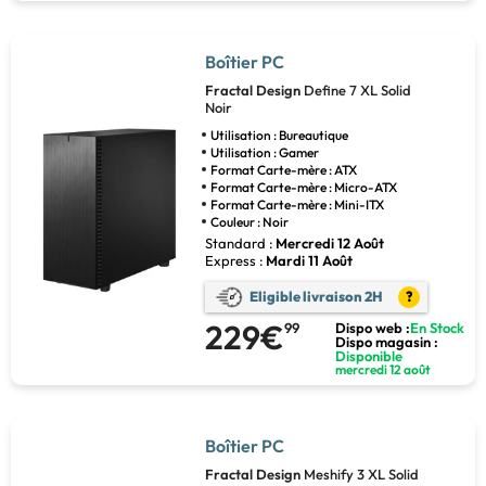
Boîtier PC
Fractal Design
Define 7 XL Solid
Noir
Utilisation : Bureautique
Utilisation : Gamer
Format Carte-mère : ATX
Format Carte-mère : Micro-ATX
Format Carte-mère : Mini-ITX
Couleur : Noir
Standard :
Mercredi 12 Août
Express :
Mardi 11 Août
Eligible livraison 2H
?
229€
99
Dispo web :
En Stock
Dispo magasin :
Disponible
mercredi 12 août
Boîtier PC
Fractal Design
Meshify 3 XL Solid