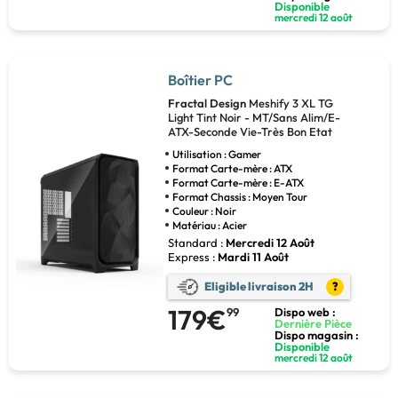
Disponible
mercredi 12 août
Boîtier PC
Fractal Design
Meshify 3 XL TG
Light Tint Noir - MT/Sans Alim/E-
ATX-Seconde Vie-Très Bon Etat
Utilisation : Gamer
Format Carte-mère : ATX
Format Carte-mère : E-ATX
Format Chassis : Moyen Tour
Couleur : Noir
Matériau : Acier
Standard :
Mercredi 12 Août
Express :
Mardi 11 Août
Eligible livraison 2H
?
179€
99
Dispo web :
Dernière Pièce
Dispo magasin :
Disponible
mercredi 12 août