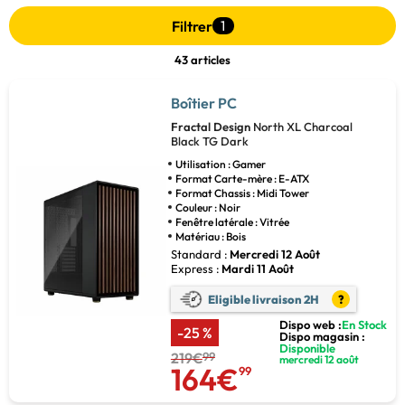
Filtrer
1
43 articles
Boîtier PC
Fractal Design
North XL Charcoal
Black TG Dark
Utilisation : Gamer
Format Carte-mère : E-ATX
Format Chassis : Midi Tower
Couleur : Noir
Fenêtre latérale : Vitrée
Matériau : Bois
Standard :
Mercredi 12 Août
Express :
Mardi 11 Août
Eligible livraison 2H
?
Dispo web :
En Stock
-25 %
Dispo magasin :
Disponible
219€
99
mercredi 12 août
164€
99