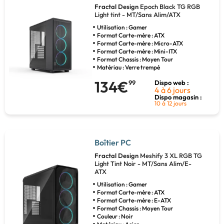
Fractal Design
Epoch Black TG RGB
Light tint - MT/Sans Alim/ATX
Utilisation : Gamer
Format Carte-mère : ATX
Format Carte-mère : Micro-ATX
Format Carte-mère : Mini-ITX
Format Chassis : Moyen Tour
Matériau : Verre trempé
134€
99
Dispo web :
4 à 6 jours
Dispo magasin :
10 à 12 jours
Boîtier PC
Fractal Design
Meshify 3 XL RGB TG
Light Tint Noir - MT/Sans Alim/E-
ATX
Utilisation : Gamer
Format Carte-mère : ATX
Format Carte-mère : E-ATX
Format Chassis : Moyen Tour
Couleur : Noir