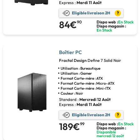
Express :
Mardi 11 Août
Eligible livraison 2H
?
84€
90
Dispo web :
En Stock
Dispo magasin :
En Stock
Boîtier PC
Fractal Design
Define 7 Solid Noir
Utilisation : Bureautique
Utilisation : Gamer
Format Carte-mère : ATX
Format Carte-mère : Micro-ATX
Format Carte-mère : Mini-ITX
Couleur : Noir
Standard :
Mercredi 12 Août
Express :
Mardi 11 Août
Eligible livraison 2H
?
189€
99
Dispo web :
En Stock
Dispo magasin :
Disponible
mercredi 12 août