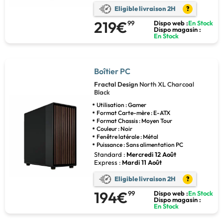
Eligible livraison 2H
?
219€
99
Dispo web :
En Stock
Dispo magasin :
En Stock
Boîtier PC
Fractal Design
North XL Charcoal
Black
Utilisation : Gamer
Format Carte-mère : E-ATX
Format Chassis : Moyen Tour
Couleur : Noir
Fenêtre latérale : Métal
Puissance : Sans alimentation PC
Standard :
Mercredi 12 Août
Express :
Mardi 11 Août
Eligible livraison 2H
?
194€
99
Dispo web :
En Stock
Dispo magasin :
En Stock