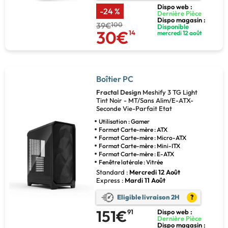
Dispo web :
-24 %
Dernière Pièce
Dispo magasin :
39€
100
Disponible
30€
14
mercredi 12 août
Boîtier PC
Fractal Design
Meshify 3 TG Light
Tint Noir - MT/Sans Alim/E-ATX-
Seconde Vie-Parfait Etat
Utilisation : Gamer
Format Carte-mère : ATX
Format Carte-mère : Micro-ATX
Format Carte-mère : Mini-ITX
Format Carte-mère : E-ATX
Fenêtre latérale : Vitrée
Standard :
Mercredi 12 Août
Express :
Mardi 11 Août
Eligible livraison 2H
?
151€
91
Dispo web :
Dernière Pièce
Dispo magasin :