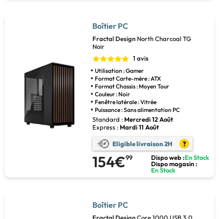
Boîtier PC
Fractal Design
North Charcoal TG
Noir
1 avis
Utilisation : Gamer
Format Carte-mère : ATX
Format Chassis : Moyen Tour
Couleur : Noir
Fenêtre latérale : Vitrée
Puissance : Sans alimentation PC
Standard :
Mercredi 12 Août
Express :
Mardi 11 Août
Eligible livraison 2H
?
154€
99
Dispo web :
En Stock
Dispo magasin :
En Stock
Boîtier PC
Fractal Design
Core 1000 USB 3.0.