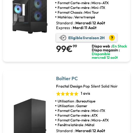
Format Carte-mère : Micro-ATX
Format Carte-mère : Mini-ITX
Format Chassis : Mini Tour
Matériau : Verre trempé
Standard :
Mercredi 12 Août
Express :
Mardi 11 Août
Eligible livraison 2H
?
99€
99
Dispo web :
En Stock
Dispo magasin :
Disponible
mercredi 12 août
Boîtier PC
Fractal Design
Pop Silent Solid Noir
1 avis
Utilisation : Bureautique
Utilisation : Gamer
Format Carte-mère : Mini-ITX
Format Carte-mère : ATX
Format Carte-mère : Micro-ATX
Fenêtre latérale : Métal
Standard :
Mercredi 12 Août