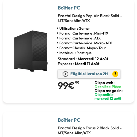
Boîtier PC
Fractal Design
Pop Air Black Solid -
MT/SansAlim/ATX
Utilisation : Gamer
Format Carte-mère : Mini-ITX
Format Carte-mère : ATX
Format Carte-mère : Micro-ATX
Format Chassis : Moyen Tour
Matériau : Plastique
Standard :
Mercredi 12 Août
Express :
Mardi 11 Août
Eligible livraison 2H
?
99€
99
Dispo web :
Dernière Pièce
Dispo magasin :
Disponible
mercredi 12 août
Boîtier PC
Fractal Design
Focus 2 Black Solid -
MT/Sans Alim/ATX