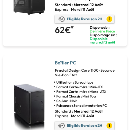
Standard :
Mercredi 12 Août
Express :
Mardi 11 Août
Eligible livraison 2H
?
62€
91
Dispo web :
Dernière Pièce
Dispo magasin :
Disponible
mercredi 12 août
Boîtier PC
Fractal Design
Core 1100-Seconde
Vie-Bon Etat
Utilisation : Bureautique
Format Carte-mère : Mini-ITX
Format Carte-mère : Micro-ATX
Format Chassis : Mini Tour
Couleur : Noir
Puissance : Sans alimentation PC
Standard :
Mercredi 12 Août
Express :
Mardi 11 Août
Eligible livraison 2H
?