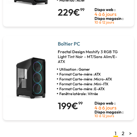
Matériau : Acier
229€
99
Dispo web :
4 à 6 jours
Dispo magasin :
10 à 12 jours
Boîtier PC
Fractal Design
Meshify 3 RGB TG
Light Tint Noir - MT/Sans Alim/E-
ATX
Utilisation : Gamer
Format Carte-mère : ATX
Format Carte-mère : Micro-ATX
Format Carte-mère : Mini-ITX
Format Carte-mère : E-ATX
Fenêtre latérale : Vitrée
199€
99
Dispo web :
4 à 6 jours
Dispo magasin :
10 à 12 jours
1
2
>