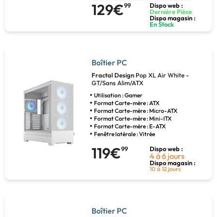
129€
99
Dispo web :
Dernière Pièce
Dispo magasin :
En Stock
Boîtier PC
Fractal Design
Pop XL Air White -
GT/Sans Alim/ATX
Utilisation : Gamer
Format Carte-mère : ATX
Format Carte-mère : Micro-ATX
Format Carte-mère : Mini-ITX
Format Carte-mère : E-ATX
Fenêtre latérale : Vitrée
119€
99
Dispo web :
4 à 6 jours
Dispo magasin :
10 à 12 jours
Boîtier PC