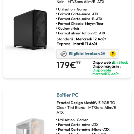
Noir - MT/Sans Alim/E-ATX
Utilisation : Gamer
Format Carte-mère : ATX
Format Carte-mère : E-ATX
Format Chassis : Moyen Tour
Couleur : Noir
Format alimentation PC : ATX
Standard :
Mercredi 12 Août
Express :
Mardi 11 Août
Eligible livraison 2H
?
179€
99
Dispo web :
En Stock
Dispo magasin :
Disponible
mercredi 12 août
Boîtier PC
Fractal Design
Meshify 3 RGB TG
Clear Tint Blanc - MT/Sans Alim/E-
ATX
Utilisation : Gamer
Format Carte-mère : ATX
Format Carte-mère : Micro-ATX