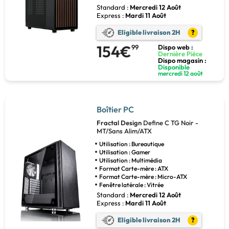
Standard :
Mercredi 12 Août
Express :
Mardi 11 Août
Eligible livraison 2H
?
154€
99
Dispo web :
Dernière Pièce
Dispo magasin :
Disponible
mercredi 12 août
Boîtier PC
Fractal Design
Define C TG Noir -
MT/Sans Alim/ATX
Utilisation : Bureautique
Utilisation : Gamer
Utilisation : Multimédia
Format Carte-mère : ATX
Format Carte-mère : Micro-ATX
Fenêtre latérale : Vitrée
Standard :
Mercredi 12 Août
Express :
Mardi 11 Août
Eligible livraison 2H
?