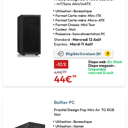
- mT/Sans Alim/mATX
Utilisation : Bureautique
Format Carte-mère : Mini-ITX
Format Carte-mère : Micro-ATX
Format Chassis : Mini Tour
Couleur : Noir
Puissance : Sans alimentation PC
Standard :
Mercredi 12 Août
Express :
Mardi 11 Août
Eligible livraison 2H
?
Dispo web :
En Stock
-10 %
Dispo magasin :
Disponible
49€
99
mercredi 12 août
44€
99
Boîtier PC
Fractal Design
Pop Mini Air TG RGB
Noir
Utilisation : Bureautique
Utilisation : Gamer