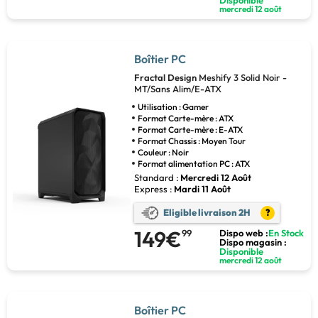
mercredi 12 août
Boîtier PC
Fractal Design
Meshify 3 Solid Noir -
MT/Sans Alim/E-ATX
Utilisation : Gamer
Format Carte-mère : ATX
Format Carte-mère : E-ATX
Format Chassis : Moyen Tour
Couleur : Noir
Format alimentation PC : ATX
Standard :
Mercredi 12 Août
Express :
Mardi 11 Août
Eligible livraison 2H
?
149€
99
Dispo web :
En Stock
Dispo magasin :
Disponible
mercredi 12 août
Boîtier PC