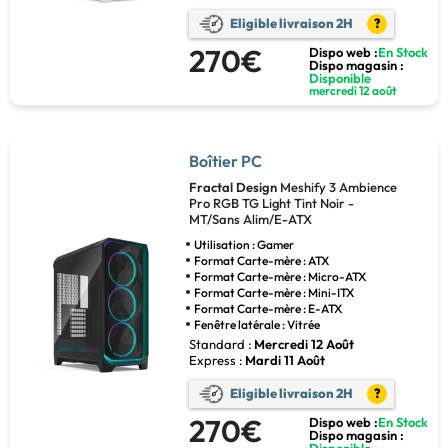
Eligible livraison 2H
?
270€
Dispo web :
En Stock
Dispo magasin :
Disponible
mercredi 12 août
Boîtier PC
Fractal Design
Meshify 3 Ambience
Pro RGB TG Light Tint Noir -
MT/Sans Alim/E-ATX
Utilisation : Gamer
Format Carte-mère : ATX
Format Carte-mère : Micro-ATX
Format Carte-mère : Mini-ITX
Format Carte-mère : E-ATX
Fenêtre latérale : Vitrée
Standard :
Mercredi 12 Août
Express :
Mardi 11 Août
Eligible livraison 2H
?
270€
Dispo web :
En Stock
Dispo magasin :
Disponible