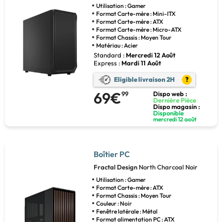
Utilisation : Gamer
Format Carte-mère : Mini-ITX
Format Carte-mère : ATX
Format Carte-mère : Micro-ATX
Format Chassis : Moyen Tour
Matériau : Acier
Standard :
Mercredi 12 Août
Express :
Mardi 11 Août
Eligible livraison 2H
?
69€
99
Dispo web :
Dernière Pièce
Dispo magasin :
Disponible
mercredi 12 août
Boîtier PC
Fractal Design
North Charcoal Noir
Utilisation : Gamer
Format Carte-mère : ATX
Format Chassis : Moyen Tour
Couleur : Noir
Fenêtre latérale : Métal
Format alimentation PC : ATX