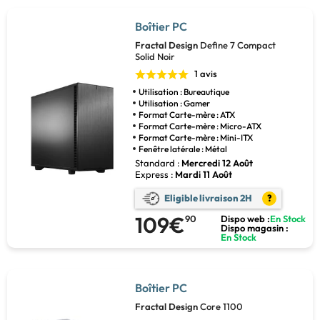
Boîtier PC
Fractal Design
Define 7 Compact
Solid Noir
1 avis
Utilisation : Bureautique
Utilisation : Gamer
Format Carte-mère : ATX
Format Carte-mère : Micro-ATX
Format Carte-mère : Mini-ITX
Fenêtre latérale : Métal
Standard :
Mercredi 12 Août
Express :
Mardi 11 Août
Eligible livraison 2H
?
109€
90
Dispo web :
En Stock
Dispo magasin :
En Stock
Boîtier PC
Fractal Design
Core 1100