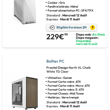
Couleur : Gris
Fenêtre latérale : Métal
Format alimentation PC : SFX/TFX
Standard :
Mercredi 12 Août
Express :
Mardi 11 Août
Eligible livraison 2H
?
229€
99
Dispo web :
En Stock
Dispo magasin :
Disponible
mercredi 12 août
Boîtier PC
Fractal Design
North XL Chalk
White TG Clear
Utilisation : Gamer
Format Carte-mère : ATX
Format Carte-mère : Micro-ATX
Format Carte-mère : E-ATX
Format Chassis : Midi Tower
Matériau : Verre trempé
Standard :
Mercredi 12 Août
Express :
Mardi 11 Août