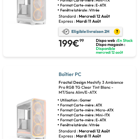
Format Carte-mère : Mini-ITX
Format Carte-mère : E-ATX
Fenêtre latérale : Vitrée
Standard :
Mercredi 12 Août
Express :
Mardi 11 Août
Eligible livraison 2H
?
199€
99
Dispo web :
En Stock
Dispo magasin :
Disponible
mercredi 12 août
Boîtier PC
Fractal Design
Meshify 3 Ambience
Pro RGB TG Clear Tint Blanc -
MT/Sans Alim/E-ATX
Utilisation : Gamer
Format Carte-mère : ATX
Format Carte-mère : Micro-ATX
Format Carte-mère : Mini-ITX
Format Carte-mère : E-ATX
Fenêtre latérale : Vitrée
Standard :
Mercredi 12 Août
Express :
Mardi 11 Août