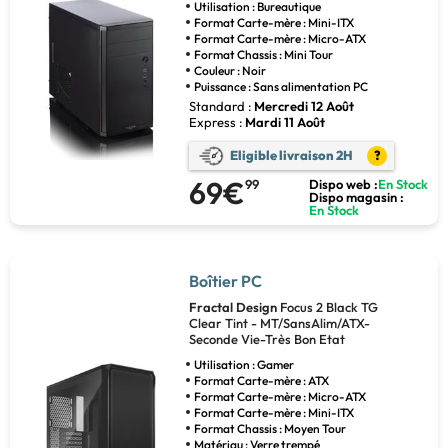
Utilisation : Bureautique
Format Carte-mère : Mini-ITX
Format Carte-mère : Micro-ATX
Format Chassis : Mini Tour
Couleur : Noir
Puissance : Sans alimentation PC
Standard :
Mercredi 12 Août
Express :
Mardi 11 Août
Eligible livraison 2H
?
69€
99
Dispo web :
En Stock
Dispo magasin :
En Stock
Boîtier PC
Fractal Design
Focus 2 Black TG
Clear Tint - MT/SansAlim/ATX-
Seconde Vie-Très Bon Etat
Utilisation : Gamer
Format Carte-mère : ATX
Format Carte-mère : Micro-ATX
Format Carte-mère : Mini-ITX
Format Chassis : Moyen Tour
Matériau : Verre trempé