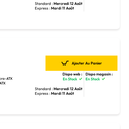
Standard :
Mercredi 12 Août
Express :
Mardi 11 Août
Ajouter Au Panier
Dispo web :
Dispo magasin :
icro-ATX
En Stock
En Stock
-ATX
Standard :
Mercredi 12 Août
Express :
Mardi 11 Août