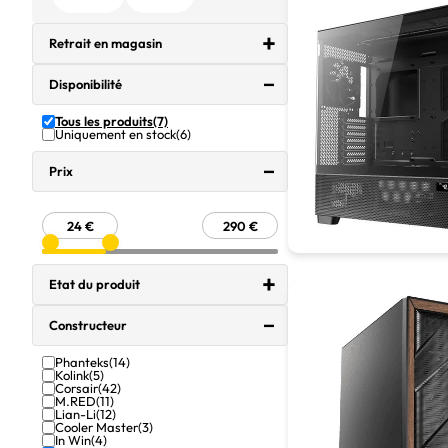
Retrait en magasin
Disponibilité
Tous les produits
(7)
Uniquement en stock
(6)
Prix
Etat du produit
Constructeur
Phanteks
(14)
Kolink
(5)
Corsair
(42)
M.RED
(11)
Lian-Li
(12)
Cooler Master
(3)
In Win
(4)