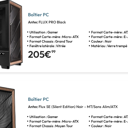
Boîtier PC
Antec
FLUX PRO Black
Utilisation : Gamer
Format Carte-mère : A
Format Carte-mère : Micro-ATX
Format Carte-mère : E
Format Chassis : Grand Tour
Couleur : Noir
Fenêtre latérale : Vitrée
Matériau : Verre trempé
205€
99
Boîtier PC
Antec
Flux SE (Silent Edition) Noir - MT/Sans Alim/ATX
Utilisation : Gamer
Format Carte-mère : A
Format Carte-mère : Micro-ATX
Format Carte-mère : E
Format Chassis : Moyen Tour
Couleur : Noir