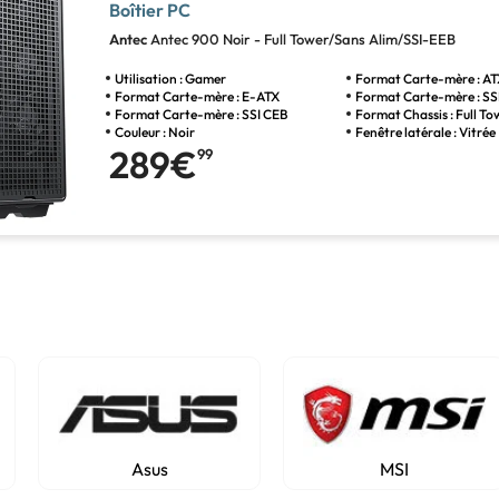
Boîtier PC
Antec
Antec 900 Noir - Full Tower/Sans Alim/SSI-EEB
Utilisation : Gamer
Format Carte-mère : A
Format Carte-mère : E-ATX
Format Carte-mère : SS
Format Carte-mère : SSI CEB
Format Chassis : Full To
Couleur : Noir
Fenêtre latérale : Vitrée
289€
99
Asus
MSI