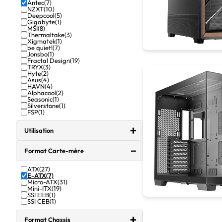
Antec
(7)
NZXT
(10)
Deepcool
(5)
Gigabyte
(1)
MSI
(8)
Thermaltake
(3)
Xigmatek
(1)
be quiet!
(7)
Jonsbo
(1)
Fractal Design
(19)
TRYX
(3)
Hyte
(2)
Asus
(4)
HAVN
(4)
Alphacool
(2)
Seasonic
(1)
Silverstone
(1)
FSP
(1)
Utilisation
Format Carte-mère
ATX
(27)
E-ATX
(7)
Micro-ATX
(31)
Mini-ITX
(19)
SSI EEB
(1)
SSI CEB
(1)
Format Chassis