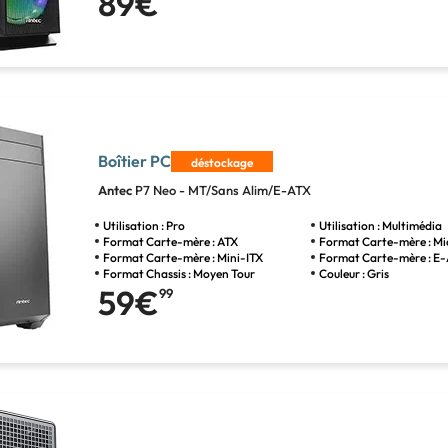
89€
Boîtier PC
déstockage
Antec
P7 Neo - MT/Sans Alim/E-ATX
Utilisation : Pro
Utilisation : Multimédia
Format Carte-mère : ATX
Format Carte-mère : M
Format Carte-mère : Mini-ITX
Format Carte-mère : E
Format Chassis : Moyen Tour
Couleur : Gris
59€
99