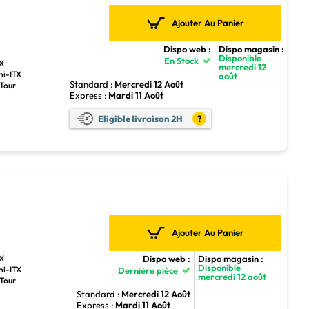
Ajouter Au Panier
Dispo web :
Dispo magasin :
Disponible
En Stock
TX
mercredi 12
ni-ITX
août
Standard :
Mercredi 12 Août
 Tour
Express :
Mardi 11 Août
Eligible livraison 2H
?
Ajouter Au Panier
Dispo web :
Dispo magasin :
TX
Disponible
ni-ITX
Dernière pièce
mercredi 12 août
 Tour
Standard :
Mercredi 12 Août
Express :
Mardi 11 Août