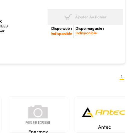
Ajouter Au Panier
TX
I EEB
Dispo web :
Dispo magasin :
wer
Indisponible
Indisponible
1
Antec
Enermax