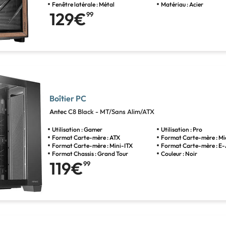
Fenêtre latérale : Métal
Matériau : Acier
129€
99
Boîtier PC
Antec
C8 Black - MT/Sans Alim/ATX
Utilisation : Gamer
Utilisation : Pro
Format Carte-mère : ATX
Format Carte-mère : M
Format Carte-mère : Mini-ITX
Format Carte-mère : E
Format Chassis : Grand Tour
Couleur : Noir
119€
99