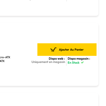
Ajouter Au Panier
icro-ATX
Dispo web :
Dispo magasin :
-ATX
Uniquement en magasin
En Stock