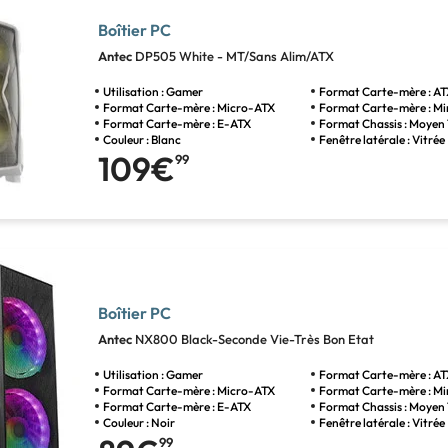
Boîtier PC
Antec
DP505 White - MT/Sans Alim/ATX
Utilisation : Gamer
Format Carte-mère : A
Format Carte-mère : Micro-ATX
Format Carte-mère : Mi
Format Carte-mère : E-ATX
Format Chassis : Moyen
Couleur : Blanc
Fenêtre latérale : Vitrée
109€
99
Boîtier PC
Antec
NX800 Black-Seconde Vie-Très Bon Etat
Utilisation : Gamer
Format Carte-mère : A
Format Carte-mère : Micro-ATX
Format Carte-mère : Mi
Format Carte-mère : E-ATX
Format Chassis : Moyen
Couleur : Noir
Fenêtre latérale : Vitrée
99