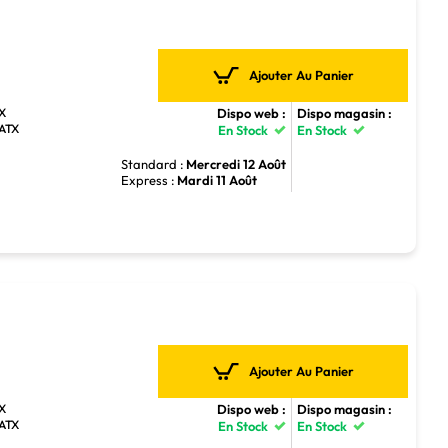
Ajouter Au Panier
Dispo web :
Dispo magasin :
TX
-ATX
En Stock
En Stock
Standard :
Mercredi 12 Août
Express :
Mardi 11 Août
Ajouter Au Panier
Dispo web :
Dispo magasin :
TX
-ATX
En Stock
En Stock