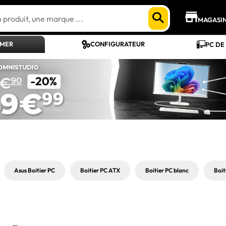
MAGASI
AMER
CONFIGURATEUR
PC DE
Asus Boitier PC
Boitier PC ATX
Boitier PC blanc
Boit