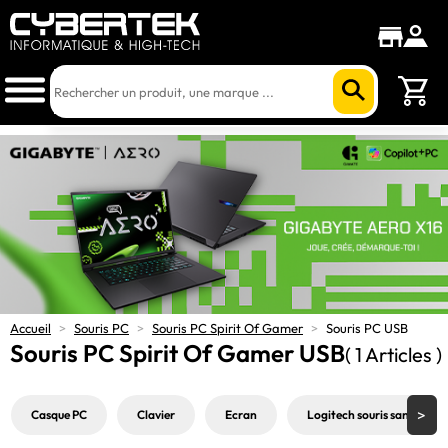
Accueil
>
Souris PC
>
Souris PC Spirit Of Gamer
>
Souris PC USB
Souris PC Spirit Of Gamer USB
( 1 Articles )
Casque PC
Clavier
Ecran
Logitech souris sans fil