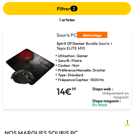
Filtrer
2
1 articles
Souris PC
déstockage
Spirit Of Gamer
Bundle Souris +
Tapis ELITE M10
Utilisation : Gamer
Sans fil : Filaire
Couleur : Noir
Préférence Manuelle : Droitier
Type : Standard
Fréquence Capteur : 1000 Hz
14€
99
Dispo web :
Uniquement en
magasin
Dispo magasin :
En Stock
1
NOS MARQUES SOURIS PC