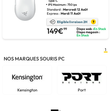
Type-C
IPS Maximum : 750 ips
Standard :
Mercredi 12 Août
Express :
Mardi 11 Août
Eligible livraison 2H
?
149€
99
Dispo web :
En Stock
Dispo magasin :
En Stock
1
NOS MARQUES SOURIS PC
Kensington
Port