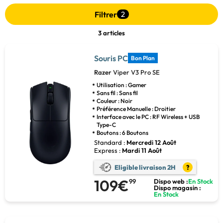
Filtrer
2
3 articles
Souris PC
Bon Plan
Razer
Viper V3 Pro SE
Utilisation : Gamer
Sans fil : Sans fil
Couleur : Noir
Préférence Manuelle : Droitier
Interface avec le PC : RF Wireless + USB
Type-C
Boutons : 6 Boutons
Standard :
Mercredi 12 Août
Express :
Mardi 11 Août
Eligible livraison 2H
?
109€
99
Dispo web :
En Stock
Dispo magasin :
En Stock