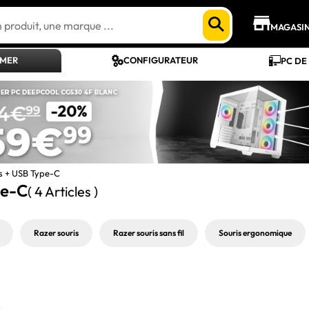
MAGASI
AMER
CONFIGURATEUR
PC DE
ss + USB Type-C
pe-C
( 4 Articles )
Razer souris
Razer souris sans fil
Souris ergonomique