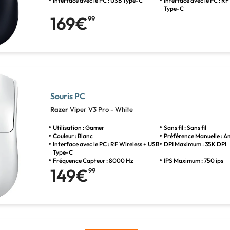
Interface avec le PC : USB Type-C
Interface avec le PC : R
Type-C
169€
99
Souris PC
Razer
Viper V3 Pro - White
Utilisation : Gamer
Sans fil : Sans fil
Couleur : Blanc
Préférence Manuelle : 
Interface avec le PC : RF Wireless + USB
DPI Maximum : 35K DPI
Type-C
Fréquence Capteur : 8000 Hz
IPS Maximum : 750 ips
149€
99