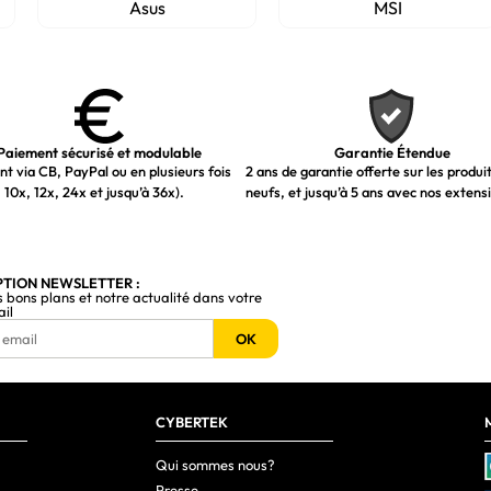
Asus
MSI
Paiement sécurisé et modulable
Garantie Étendue
t via CB, PayPal ou en plusieurs fois
2 ans de garantie offerte sur les produi
 10x, 12x, 24x et jusqu’à 36x).
neufs, et jusqu’à 5 ans avec nos extens
PTION NEWSLETTER :
s bons plans et notre actualité dans votre
ail
OK
CYBERTEK
Qui sommes nous?
Presse