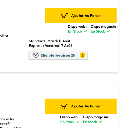
Ajouter Au Panier
Dispo web :
Dispo magasin :
En Stock
En Stock
oitier
Standard :
Mardi 11 Août
Express :
Vendredi 7 Août
Eligible livraison 2H
?
Ajouter Au Panier
Dispo web :
Dispo magasin :
Ambidextre
En Stock
En Stock
sans fil