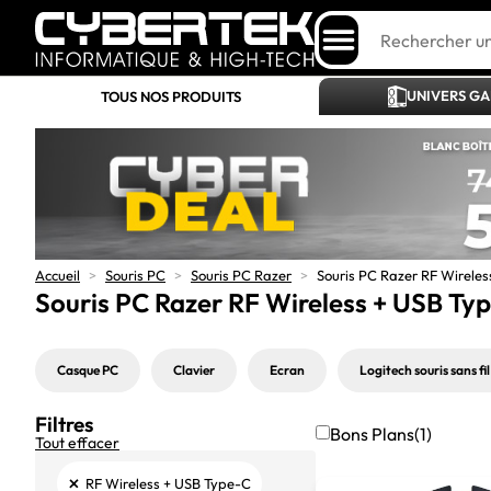
UNIVERS G
TOUS NOS PRODUITS
Accueil
>
Souris PC
>
Souris PC Razer
>
Souris PC Razer RF Wirele
Souris PC Razer RF Wireless + USB Ty
Casque PC
Clavier
Ecran
Logitech souris sans fil
Filtres
Bons Plans
(1)
Tout effacer
×
RF Wireless + USB Type-C