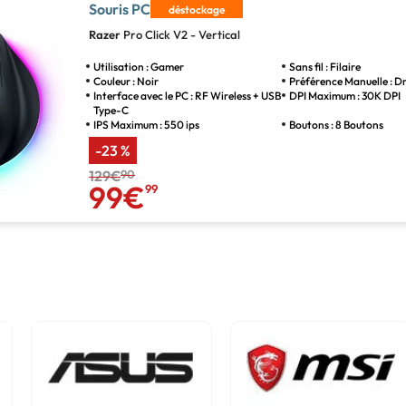
Souris PC
déstockage
Razer
Pro Click V2 - Vertical
Utilisation : Gamer
Sans fil : Filaire
Couleur : Noir
Préférence Manuelle : Dr
Interface avec le PC : RF Wireless + USB
DPI Maximum : 30K DPI
Type-C
IPS Maximum : 550 ips
Boutons : 8 Boutons
-23 %
129€
90
99€
99