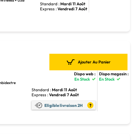
F Wireless + USB
Standard :
Mardi 11 Août
Express :
Vendredi 7 Août
Ajouter Au Panier
Dispo web :
Dispo magasin :
En Stock
En Stock
Ambidextre
Standard :
Mardi 11 Août
Express :
Vendredi 7 Août
Eligible livraison 2H
?