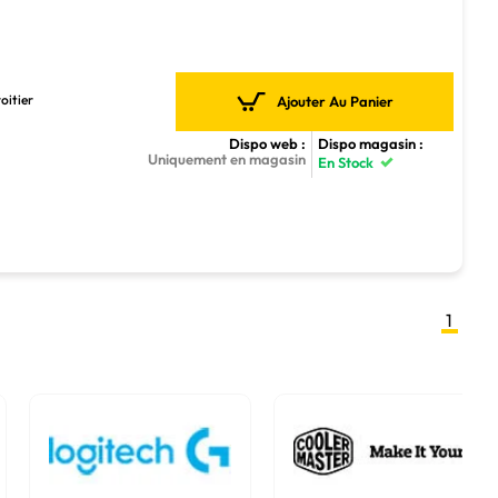
oitier
Ajouter Au Panier
Dispo web :
Dispo magasin :
Uniquement en magasin
En Stock
1