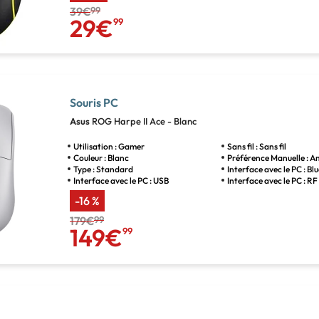
39€
99
29€
99
Souris PC
Asus
ROG Harpe II Ace - Blanc
Utilisation : Gamer
Sans fil : Sans fil
Couleur : Blanc
Préférence Manuelle : 
Type : Standard
Interface avec le PC : B
Interface avec le PC : USB
Interface avec le PC : RF 
-16 %
179€
99
149€
99