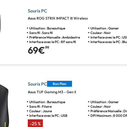
Souris PC
Asus
ROG STRIX IMPACT III Wireless
Utilisation : Bureautique
Utilisation : Gamer
Sans fil : Sans fil
Couleur : Noir
Préférence Manuelle : Ambidextre
Interface avec le PC : U
Interface avec le PC : RF sans fil
Interface avec le PC : B
69€
99
Souris PC
Bon Plan
Asus
TUF Gaming M3 - Gen II
Utilisation : Bureautique
Utilisation : Gamer
Sans fil : Filaire
Couleur : Noir
Couleur : Jaune
Préférence Manuelle : Dr
Interface avec le PC : USB
DPI Maximum : 8 000 DP
-25 %