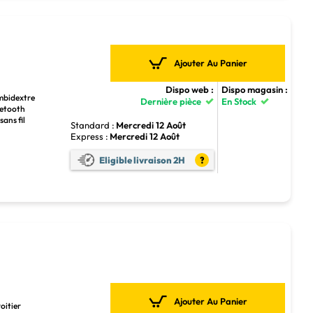
Ajouter Au Panier
Dispo web :
Dispo magasin :
Ambidextre
Dernière pièce
En Stock
luetooth
sans fil
Standard :
Mercredi 12 Août
Express :
Mercredi 12 Août
Eligible livraison 2H
?
Ajouter Au Panier
oitier