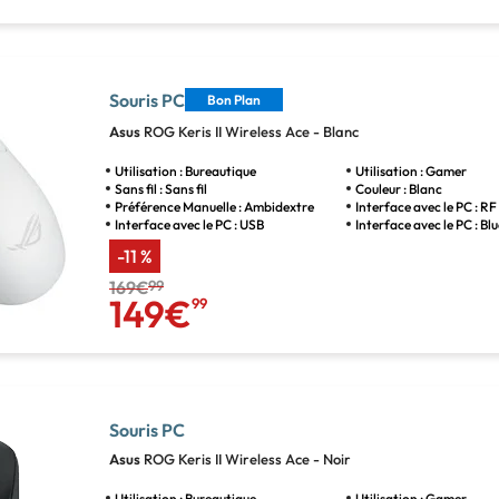
Souris PC
Bon Plan
Asus
ROG Keris II Wireless Ace - Blanc
Utilisation : Bureautique
Utilisation : Gamer
Sans fil : Sans fil
Couleur : Blanc
Préférence Manuelle : Ambidextre
Interface avec le PC : RF 
Interface avec le PC : USB
Interface avec le PC : B
-11 %
169€
99
149€
99
Souris PC
Asus
ROG Keris II Wireless Ace - Noir
Utilisation : Bureautique
Utilisation : Gamer