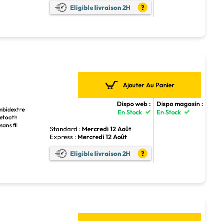
Eligible livraison 2H
?
Ajouter Au Panier
Dispo web :
Dispo magasin :
Ambidextre
En Stock
En Stock
luetooth
sans fil
Standard :
Mercredi 12 Août
Express :
Mercredi 12 Août
Eligible livraison 2H
?