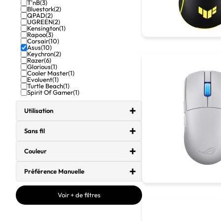
T'nB
(3)
Bluestork
(2)
QPAD
(2)
UGREEN
(2)
Kensington
(1)
Rapoo
(3)
Corsair
(10)
Asus
(10)
Keychron
(2)
Razer
(6)
Glorious
(1)
Cooler Master
(1)
Evoluent
(1)
Turtle Beach
(1)
Spirit Of Gamer
(1)
Utilisation
Sans fil
Couleur
Préférence Manuelle
Voir + de filtres