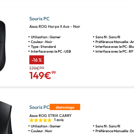
Souris PC
Asus
ROG Harpe II Ace - Noir
Utilisation : Gamer
Sans fil : Sans fil
Couleur : Noir
Préférence Manuelle : 
Type : Standard
Interface avec le PC : B
Interface avec le PC : USB
Interface avec le PC : RF 
-16 %
179€
90
149€
99
Souris PC
déstockage
Asus
ROG STRIX CARRY
1 avis
Utilisation : Gamer
Sans fil : Sans fil
Couleur : Noir
Préférence Manuelle : Dr