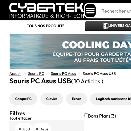
UNIVERS G
TOUS NOS PRODUITS
Accueil
>
Souris PC
>
Souris PC Asus
>
Souris PC Asus USB
Souris PC Asus USB
( 10 Articles )
Casque PC
Clavier
Ecran
Logitech souris sans fil
Filtres
Bons Plans
(3)
Tout effacer
×
×
USB
Asus