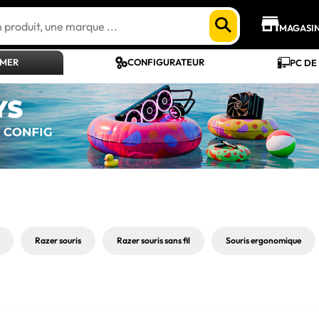
MAGASI
AMER
CONFIGURATEUR
PC DE
Razer souris
Razer souris sans fil
Souris ergonomique