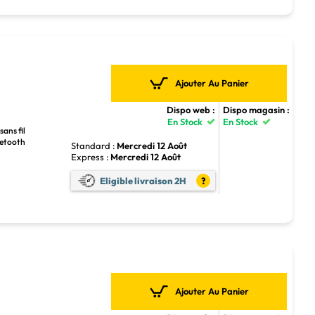
Ajouter Au Panier
Dispo web :
Dispo magasin :
En Stock
En Stock
sans fil
luetooth
Standard :
Mercredi 12 Août
Express :
Mercredi 12 Août
Eligible livraison 2H
?
Ajouter Au Panier