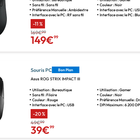
Sans fil : Sans fil
Couleur : Noir
Préférence Manuelle : Ambidextre
Interface avec le PC : U
Interface avec le PC : RF sans fil
Interface avec le PC : B
-11 %
169€
99
149€
99
Souris PC
Bon Plan
Asus
ROG STRIX IMPACT III
Utilisation : Bureautique
Utilisation : Gamer
Sans fil : Filaire
Couleur : Noir
Couleur : Rouge
Préférence Manuelle : Dr
Interface avec le PC : USB
DPI Maximum : 6 200 DP
-20 %
49€
99
39€
99