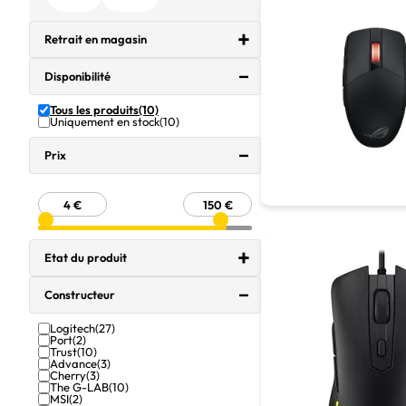
Retrait en magasin
Disponibilité
Tous les produits
(10)
Uniquement en stock
(10)
Prix
Etat du produit
Constructeur
Logitech
(27)
Port
(2)
Trust
(10)
Advance
(3)
Cherry
(3)
The G-LAB
(10)
MSI
(2)