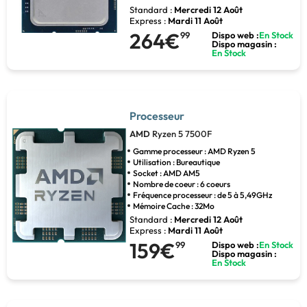
Standard :
Mercredi 12 Août
Express :
Mardi 11 Août
264€
99
Dispo web :
En Stock
Dispo magasin :
En Stock
Processeur
AMD
Ryzen 5 7500F
Gamme processeur : AMD Ryzen 5
Utilisation : Bureautique
Socket : AMD AM5
Nombre de coeur : 6 coeurs
Fréquence processeur : de 5 à 5,49GHz
Mémoire Cache : 32Mo
Standard :
Mercredi 12 Août
Express :
Mardi 11 Août
159€
99
Dispo web :
En Stock
Dispo magasin :
En Stock