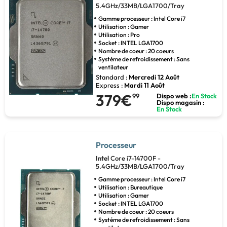
5.4GHz/33MB/LGA1700/Tray
Gamme processeur : Intel Core i7
Utilisation : Gamer
Utilisation : Pro
Socket : INTEL LGA1700
Nombre de coeur : 20 coeurs
Systéme de refroidissement : Sans
ventilateur
Standard :
Mercredi 12 Août
Express :
Mardi 11 Août
379€
99
Dispo web :
En Stock
Dispo magasin :
En Stock
Processeur
Intel
Core i7-14700F -
5.4GHz/33MB/LGA1700/Tray
Gamme processeur : Intel Core i7
Utilisation : Bureautique
Utilisation : Gamer
Socket : INTEL LGA1700
Nombre de coeur : 20 coeurs
Systéme de refroidissement : Sans