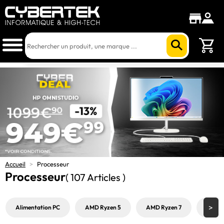
Accueil
>
Processeur
Processeur
( 107 Articles )
Alimentation PC
AMD Ryzen 5
AMD Ryzen 7
AMD R