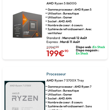
AMD
Ryzen 5 8600G
Gamme processeur : AMD Ryzen 5
Utilisation : Bureautique
Utilisation : Gamer
Socket : AMD AM5
Nombre de coeur : 6 coeurs
Systéme de refroidissement : Avec
ventilateur
Standard :
Mercredi 12 Août
Express :
Mardi 11 Août
279€
99
Dispo web :
En Stock
199€
Dispo magasin :
90
En Stock
Processeur
AMD
Ryzen 7 5700X Tray
Gamme processeur : AMD Ryzen 7
Utilisation : Bureautique
Utilisation : Gamer
Socket : AMD AM4
Nombre de coeur : 8 coeurs
Systéme de refroidissement : Sans