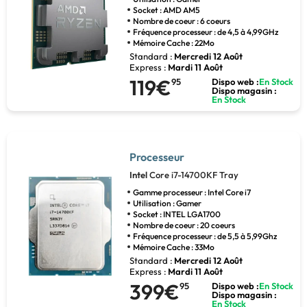
Socket : AMD AM5
Nombre de coeur : 6 coeurs
Fréquence processeur : de 4,5 à 4,99GHz
Mémoire Cache : 22Mo
Standard :
Mercredi 12 Août
Express :
Mardi 11 Août
119€
95
Dispo web :
En Stock
Dispo magasin :
En Stock
Processeur
Intel
Core i7-14700KF Tray
Gamme processeur : Intel Core i7
Utilisation : Gamer
Socket : INTEL LGA1700
Nombre de coeur : 20 coeurs
Fréquence processeur : de 5,5 à 5,99Ghz
Mémoire Cache : 33Mo
Standard :
Mercredi 12 Août
Express :
Mardi 11 Août
399€
95
Dispo web :
En Stock
Dispo magasin :
En Stock