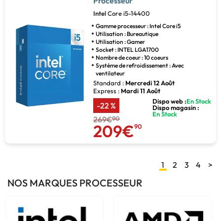
Processeur
Intel
Core i5-14400
Gamme processeur : Intel Core i5
Utilisation : Bureautique
Utilisation : Gamer
Socket : INTEL LGA1700
Nombre de coeur : 10 coeurs
Systéme de refroidissement : Avec
ventilateur
Standard :
Mercredi 12 Août
Express :
Mardi 11 Août
Dispo web :
En Stock
-22 %
Dispo magasin :
En Stock
269€
90
209€
90
1
2
3
4
>
NOS MARQUES PROCESSEUR