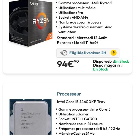
Gamme processeur : AMD Ryzen 5
Utilisation : Multimédia
Utilisation : Pro
Socket : AMD AM4
Nombre de coeur : 6 coeurs
Systéme de refroidissement : Avec
ventilateur
Standard :
Mercredi 12 Août
Express :
Mardi 11 Août
Eligible livraison 2H
?
94€
90
Dispo web :
En Stock
Dispo magasin :
En Stock
Processeur
Intel
Core i5-14600KF Tray
Gamme processeur : Intel Core i5
Utilisation : Gamer
Socket : INTEL LGA1700
Nombre de coeur : 14 coeurs
Fréquence processeur : de 5 à 5,49GHz
Mémoire Cache : 24Mo