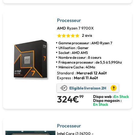
Processeur
AMD
Ryzen 7 9700X
2 avis
Gamme processeur : AMD Ryzen 7
Utilisation : Gamer
Socket : AMD AM5
Nombre de coeur : 8 coeurs
Fréquence processeur : de 5,5 à 5,99Ghz
Mémoire Cache : 40Mo
Standard :
Mercredi 12 Août
Express :
Mardi 11 Août
Eligible livraison 2H
?
324€
99
Dispo web :
En Stock
Dispo magasin :
En Stock
Processeur
Intel
Core i7-14700 -