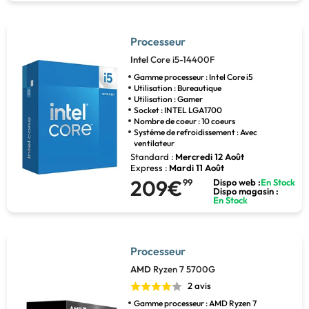
Processeur
Intel
Core i5-14400F
Gamme processeur : Intel Core i5
Utilisation : Bureautique
Utilisation : Gamer
Socket : INTEL LGA1700
Nombre de coeur : 10 coeurs
Systéme de refroidissement : Avec
ventilateur
Standard :
Mercredi 12 Août
Express :
Mardi 11 Août
209€
99
Dispo web :
En Stock
Dispo magasin :
En Stock
Processeur
AMD
Ryzen 7 5700G
2 avis
Gamme processeur : AMD Ryzen 7