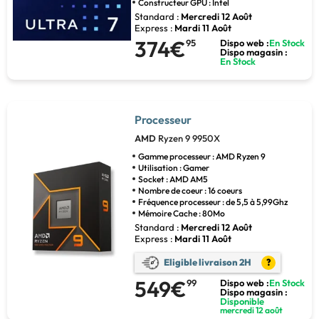
Constructeur GPU : Intel
Standard :
Mercredi 12 Août
Express :
Mardi 11 Août
374€
95
Dispo web :
En Stock
Dispo magasin :
En Stock
Processeur
AMD
Ryzen 9 9950X
Gamme processeur : AMD Ryzen 9
Utilisation : Gamer
Socket : AMD AM5
Nombre de coeur : 16 coeurs
Fréquence processeur : de 5,5 à 5,99Ghz
Mémoire Cache : 80Mo
Standard :
Mercredi 12 Août
Express :
Mardi 11 Août
Eligible livraison 2H
?
549€
99
Dispo web :
En Stock
Dispo magasin :
Disponible
mercredi 12 août