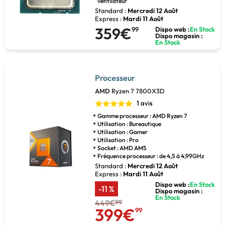
ventilateur
Standard :
Mercredi 12 Août
Express :
Mardi 11 Août
359€
99
Dispo web :
En Stock
Dispo magasin :
En Stock
Processeur
AMD
Ryzen 7 7800X3D
1 avis
Gamme processeur : AMD Ryzen 7
Utilisation : Bureautique
Utilisation : Gamer
Utilisation : Pro
Socket : AMD AM5
Fréquence processeur : de 4,5 à 4,99GHz
Standard :
Mercredi 12 Août
Express :
Mardi 11 Août
Dispo web :
En Stock
-11 %
Dispo magasin :
En Stock
449€
99
399€
99