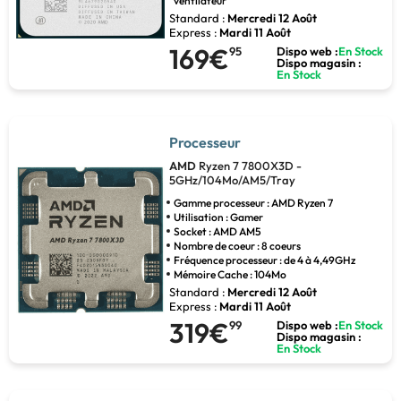
ventilateur
Standard :
Mercredi 12 Août
Express :
Mardi 11 Août
169€
95
Dispo web :
En Stock
Dispo magasin :
En Stock
Processeur
AMD
Ryzen 7 7800X3D -
5GHz/104Mo/AM5/Tray
Gamme processeur : AMD Ryzen 7
Utilisation : Gamer
Socket : AMD AM5
Nombre de coeur : 8 coeurs
Fréquence processeur : de 4 à 4,49GHz
Mémoire Cache : 104Mo
Standard :
Mercredi 12 Août
Express :
Mardi 11 Août
319€
99
Dispo web :
En Stock
Dispo magasin :
En Stock