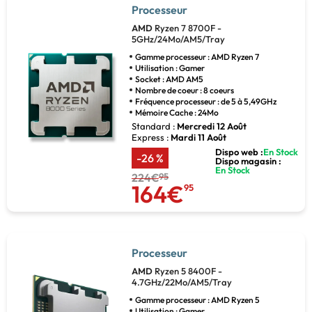
Processeur
AMD
Ryzen 7 8700F -
5GHz/24Mo/AM5/Tray
Gamme processeur : AMD Ryzen 7
Utilisation : Gamer
Socket : AMD AM5
Nombre de coeur : 8 coeurs
Fréquence processeur : de 5 à 5,49GHz
Mémoire Cache : 24Mo
Standard :
Mercredi 12 Août
Express :
Mardi 11 Août
Dispo web :
En Stock
-26 %
Dispo magasin :
En Stock
224€
95
164€
95
Processeur
AMD
Ryzen 5 8400F -
4.7GHz/22Mo/AM5/Tray
Gamme processeur : AMD Ryzen 5
Utilisation : Gamer