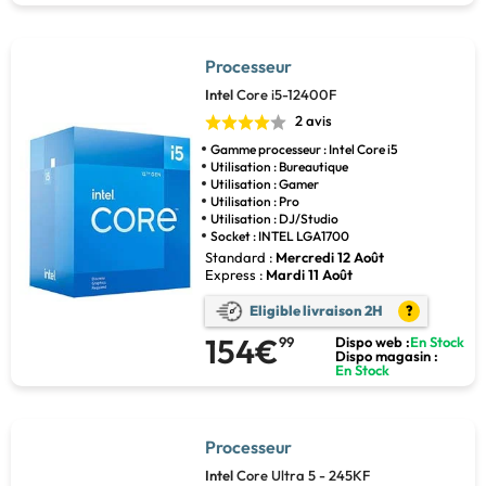
Processeur
Intel
Core i5-12400F
2 avis
Gamme processeur : Intel Core i5
Utilisation : Bureautique
Utilisation : Gamer
Utilisation : Pro
Utilisation : DJ/Studio
Socket : INTEL LGA1700
Standard :
Mercredi 12 Août
Express :
Mardi 11 Août
Eligible livraison 2H
?
154€
99
Dispo web :
En Stock
Dispo magasin :
En Stock
Processeur
Intel
Core Ultra 5 - 245KF