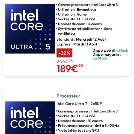
Gamme processeur : Intel Core Ultra 5
Utilisation : Bureautique
Utilisation : Gamer
Socket : INTEL LGA1851
Nombre de coeur : 14 coeurs
Systéme de refroidissement : Sans
ventilateur
Standard :
Mercredi 12 Août
Express :
Mardi 11 Août
Dispo web :
En Stock
-22 %
Dispo magasin :
En Stock
244€
95
189€
90
Processeur
Intel
Core Ultra 7 - 265KF
Gamme processeur : Intel Core Ultra 7
Socket : INTEL LGA1851
Nombre de coeur : 20 coeurs
Fréquence processeur : de 5 à 5,49GHz
Vidéo intégrée : Sans GPU