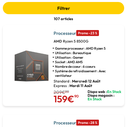
Filtrer
107 articles
Processeur
Promo -23 %
AMD
Ryzen 5 8500G
Gamme processeur : AMD Ryzen 5
Utilisation : Bureautique
Utilisation : Gamer
Socket : AMD AM5
Nombre de coeur : 6 coeurs
Systéme de refroidissement : Avec
ventilateur
Standard :
Mercredi 12 Août
Express :
Mardi 11 Août
209€
99
Dispo web :
En Stock
159€
Dispo magasin :
90
En Stock
Processeur
Promo -28 %