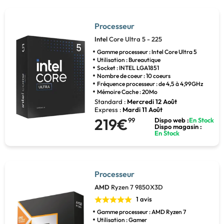
Processeur
Intel
Core Ultra 5 - 225
Gamme processeur : Intel Core Ultra 5
Utilisation : Bureautique
Socket : INTEL LGA1851
Nombre de coeur : 10 coeurs
Fréquence processeur : de 4,5 à 4,99GHz
Mémoire Cache : 20Mo
Standard :
Mercredi 12 Août
Express :
Mardi 11 Août
219€
99
Dispo web :
En Stock
Dispo magasin :
En Stock
Processeur
AMD
Ryzen 7 9850X3D
1 avis
Gamme processeur : AMD Ryzen 7
Utilisation : Gamer