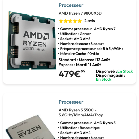
Processeur
AMD
Ryzen 7 9800X3D
2 avis
Gamme processeur : AMD Ryzen 7
Utilisation : Gamer
Socket : AMD AM5
Nombre de coeur : 8 coeurs
Fréquence processeur : de 5 à 5,49GHz
Mémoire Cache : 104Mo
Standard :
Mercredi 12 Août
Express :
Mardi 11 Août
479€
99
Dispo web :
En Stock
Dispo magasin :
En Stock
Processeur
AMD
Ryzen 5 5500 -
3.6GHz/16Mo/AM4/Tray
Gamme processeur : AMD Ryzen 5
Utilisation : Bureautique
Socket : AMD AM4
Nombre de coeur : 6 coeurs