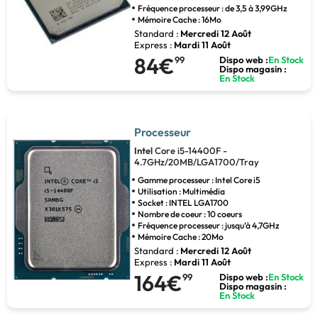
Fréquence processeur : de 3,5 à 3,99GHz
Mémoire Cache : 16Mo
Standard :
Mercredi 12 Août
Express :
Mardi 11 Août
84€
99
Dispo web :
En Stock
Dispo magasin :
En Stock
Processeur
Intel
Core i5-14400F -
4.7GHz/20MB/LGA1700/Tray
Gamme processeur : Intel Core i5
Utilisation : Multimédia
Socket : INTEL LGA1700
Nombre de coeur : 10 coeurs
Fréquence processeur : jusqu'à 4,7GHz
Mémoire Cache : 20Mo
Standard :
Mercredi 12 Août
Express :
Mardi 11 Août
164€
99
Dispo web :
En Stock
Dispo magasin :
En Stock