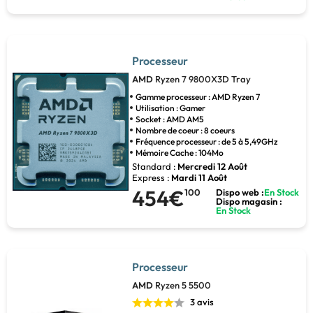
Processeur
AMD
Ryzen 7 9800X3D Tray
Gamme processeur : AMD Ryzen 7
Utilisation : Gamer
Socket : AMD AM5
Nombre de coeur : 8 coeurs
Fréquence processeur : de 5 à 5,49GHz
Mémoire Cache : 104Mo
Standard :
Mercredi 12 Août
Express :
Mardi 11 Août
454€
100
Dispo web :
En Stock
Dispo magasin :
En Stock
Processeur
AMD
Ryzen 5 5500
3 avis