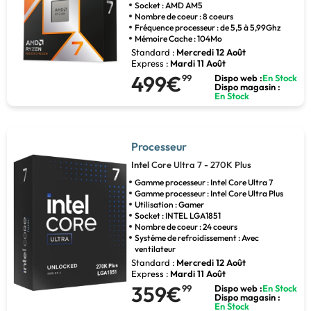
Socket : AMD AM5
Nombre de coeur : 8 coeurs
Fréquence processeur : de 5,5 à 5,99Ghz
Mémoire Cache : 104Mo
Standard :
Mercredi 12 Août
Express :
Mardi 11 Août
499€
99
Dispo web :
En Stock
Dispo magasin :
En Stock
Processeur
Intel
Core Ultra 7 - 270K Plus
Gamme processeur : Intel Core Ultra 7
Gamme processeur : Intel Core Ultra Plus
Utilisation : Gamer
Socket : INTEL LGA1851
Nombre de coeur : 24 coeurs
Systéme de refroidissement : Avec
ventilateur
Standard :
Mercredi 12 Août
Express :
Mardi 11 Août
359€
99
Dispo web :
En Stock
Dispo magasin :
En Stock