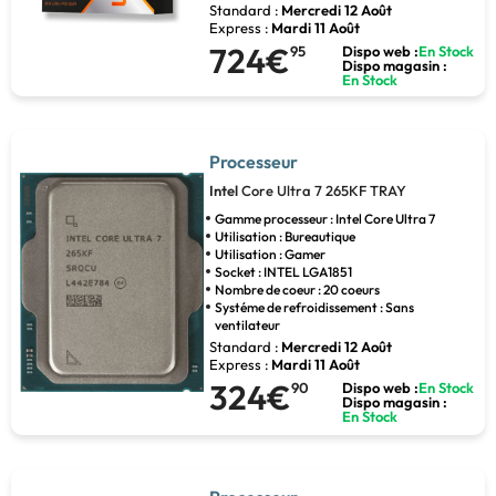
Standard :
Mercredi 12 Août
Express :
Mardi 11 Août
724€
95
Dispo web :
En Stock
Dispo magasin :
En Stock
Processeur
Intel
Core Ultra 7 265KF TRAY
Gamme processeur : Intel Core Ultra 7
Utilisation : Bureautique
Utilisation : Gamer
Socket : INTEL LGA1851
Nombre de coeur : 20 coeurs
Systéme de refroidissement : Sans
ventilateur
Standard :
Mercredi 12 Août
Express :
Mardi 11 Août
324€
90
Dispo web :
En Stock
Dispo magasin :
En Stock