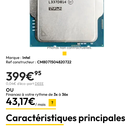
Photos non contractuelles.
Marque :
Intel
Ref constructeur :
CM8071504820722
399€
95
0,04€ d'éco-part
DEEE
ou
Financez à votre rythme de
3x
à
36x
43,17€
?
/ mois
Caractéristiques principales