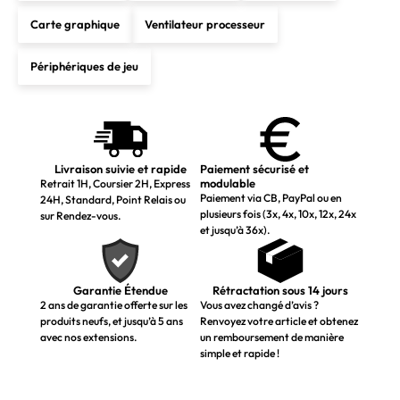
Carte graphique
Ventilateur processeur
Périphériques de jeu
Livraison suivie et rapide
Paiement sécurisé et
modulable
Retrait 1H, Coursier 2H, Express
Paiement via CB, PayPal ou en
24H, Standard, Point Relais ou
plusieurs fois (3x, 4x, 10x, 12x, 24x
sur Rendez-vous.
et jusqu’à 36x).
Garantie Étendue
Rétractation sous 14 jours
2 ans de garantie offerte sur les
Vous avez changé d’avis ?
produits neufs, et jusqu’à 5 ans
Renvoyez votre article et obtenez
avec nos extensions.
un remboursement de manière
simple et rapide !