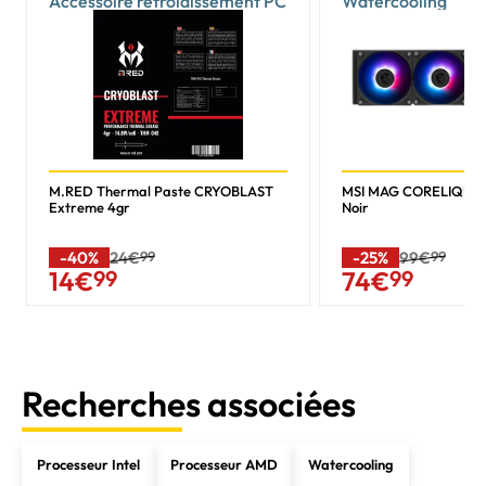
Accessoire refroidissement PC
Watercooling
M.RED Thermal Paste CRYOBLAST
MSI MAG CORELIQUID 
Extreme 4gr
Noir
-40%
24€
99
-25%
99€
99
14
€
99
74
€
99
Recherches associées
Processeur Intel
Processeur AMD
Watercooling