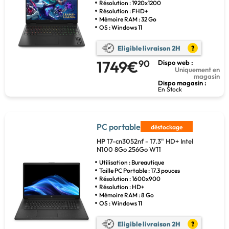
Résolution : 1920x1200
Résolution : FHD+
Mémoire RAM : 32 Go
OS : Windows 11
Eligible livraison 2H
?
1749€
90
Dispo web :
Uniquement en
magasin
Dispo magasin :
En Stock
PC portable
déstockage
HP
17-cn3052nf - 17.3" HD+ Intel
N100 8Go 256Go W11
Utilisation : Bureautique
Taille PC Portable : 17.3 pouces
Résolution : 1600x900
Résolution : HD+
Mémoire RAM : 8 Go
OS : Windows 11
Eligible livraison 2H
?