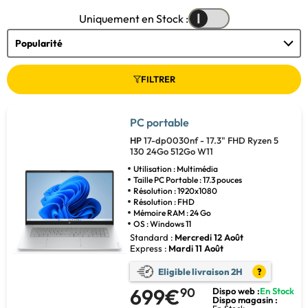
Uniquement en Stock :
FILTRER
PC portable
HP
17-dp0030nf - 17.3" FHD Ryzen 5
130 24Go 512Go W11
Utilisation : Multimédia
Taille PC Portable : 17.3 pouces
Résolution : 1920x1080
Résolution : FHD
Mémoire RAM : 24 Go
OS : Windows 11
Standard :
Mercredi 12 Août
Express :
Mardi 11 Août
Eligible livraison 2H
?
699€
90
Dispo web :
En Stock
Dispo magasin :