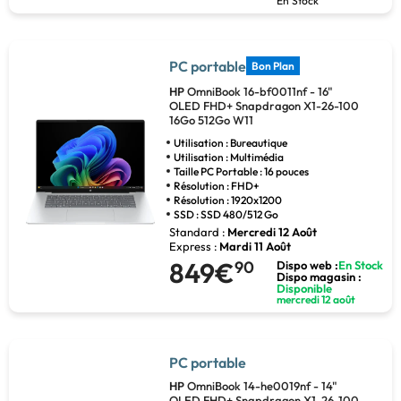
En Stock
PC portable
Bon Plan
HP
OmniBook 16-bf0011nf - 16"
OLED FHD+ Snapdragon X1-26-100
16Go 512Go W11
Utilisation : Bureautique
Utilisation : Multimédia
Taille PC Portable : 16 pouces
Résolution : FHD+
Résolution : 1920x1200
SSD : SSD 480/512 Go
Standard :
Mercredi 12 Août
Express :
Mardi 11 Août
849€
90
Dispo web :
En Stock
Dispo magasin :
Disponible
mercredi 12 août
PC portable
HP
OmniBook 14-he0019nf - 14"
OLED FHD+ Snapdragon X1-26-100