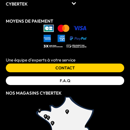
Nos dispositifs d’impressions ne sont pas en reste. Nos remises couvrent des
CYBERTEK
modèles jet d’encre compacts à une
imprimante HP en solde
multifonction.
Ce sont les périphériques indispensables pour imprimer ou numériser vos
documents avec une qualité précise au pixel près. Depuis votre domicile ou
votre bureau, n’interrompez jamais votre flux de travail grâce à la
MOYENS DE PAIEMENT
connectivité d’une imprimante HP en solde.
Les promotions chez Cybertek sont votre ticket VIP sur la scène des soldes
HP. C’est un alliage de qualité et de performance à des prix exceptionnels
que vous ne verrez nulle part ailleurs. Faites confiance dans l’expertise de
notre catalogue pour moderniser votre environnement numérique aux
couleurs des soldes HP.
Une équipe d'experts à votre service
CONTACT
F.A.Q
NOS MAGASINS CYBERTEK