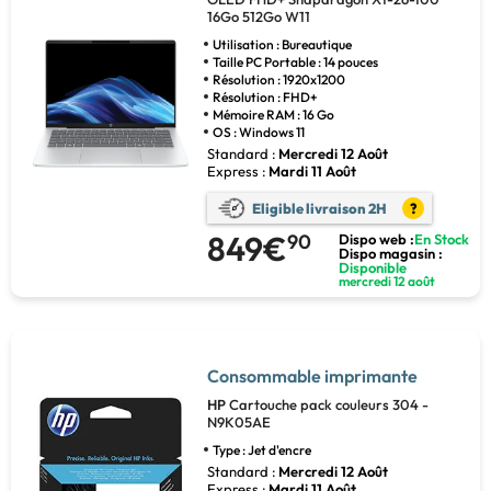
16Go 512Go W11
Utilisation : Bureautique
Taille PC Portable : 14 pouces
Résolution : 1920x1200
Résolution : FHD+
Mémoire RAM : 16 Go
OS : Windows 11
Standard :
Mercredi 12 Août
Express :
Mardi 11 Août
Eligible livraison 2H
?
849€
90
Dispo web :
En Stock
Dispo magasin :
Disponible
mercredi 12 août
Consommable imprimante
HP
Cartouche pack couleurs 304 -
N9K05AE
Type : Jet d'encre
Standard :
Mercredi 12 Août
Express :
Mardi 11 Août