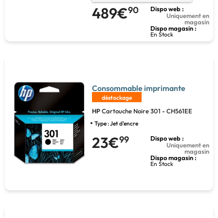
489€
90
Dispo web :
Uniquement en
magasin
Dispo magasin :
En Stock
Consommable imprimante
déstockage
HP
Cartouche Noire 301 - CH561EE
Type : Jet d'encre
23€
99
Dispo web :
Uniquement en
magasin
Dispo magasin :
En Stock