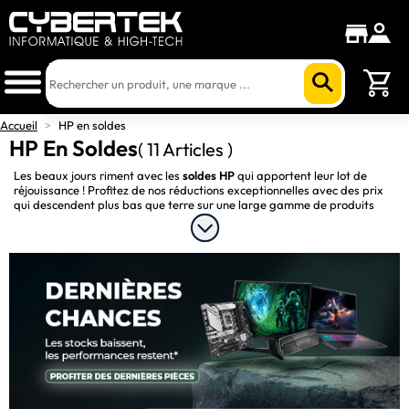
Accueil
>
HP en soldes
HP En Soldes
( 11 Articles )
Les beaux jours riment avec les
soldes HP
qui apportent leur lot de
réjouissance ! Profitez de nos réductions exceptionnelles avec des prix
qui descendent plus bas que terre sur une large gamme de produits
populaires. Pour quoi allez-vous craquer ? Sur nos
soldes ordinateur
portable HP
, une
imprimante HP en solde
? Et pourquoi pas les deux ?
Tout est possible pendant nos promotions inédites ! Equipez-vous à la
pointe de la technologie pour créer l’environnement de travail qui va
décupler votre productivité sans doubler vos dépenses.