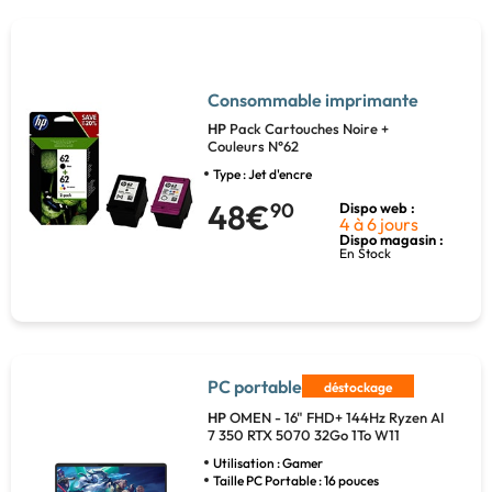
Consommable imprimante
HP
Pack Cartouches Noire +
Couleurs N°62
Type : Jet d'encre
48€
90
Dispo web :
4 à 6 jours
Dispo magasin :
En Stock
PC portable
déstockage
HP
OMEN - 16" FHD+ 144Hz Ryzen AI
7 350 RTX 5070 32Go 1To W11
Utilisation : Gamer
Taille PC Portable : 16 pouces