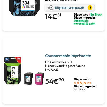
Eligible livraison 2H
?
14€
51
Dispo web :
En Stock
Dispo magasin :
Disponible
mercredi 12 août
Consommable imprimante
HP
Cartouches 301
Noire+Cyan/Magenta/Jaune
N9J72AE
54€
90
Dispo web :
4 à 6 jours
Dispo magasin :
En Stock