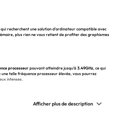
 qui recherchent une solution d'ordinateur compatible avec
moire, plus rien ne vous retient de profiter des graphismes
ence processeur
pouvant atteindre jusqu'à
3.49GHz
, ce qui
c une telle fréquence processeur élevée, vous pourrez
eux intenses.
me
AMD Ryzen 7
, qui est connue pour sa capacité de flux de
un processeur de cette gamme, vous obtiendrez les
 y compris le streaming, le montage vidéo et le jeu.