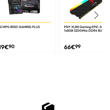
SI MPG B550 GAMING PLUS
PNY XLR8 Gaming EPIC-X RGB
1x8GB 3200Mhz DDR4 BULK
19
€
90
66
€
99