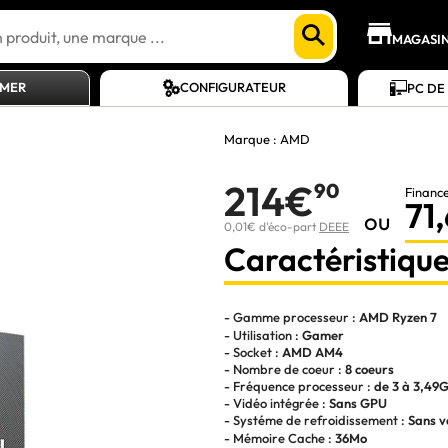
MAGASI
AMER
CONFIGURATEUR
PC DE
Marque :
AMD
214€
90
Financ
71
ou
0,01€ d'éco-part
DEEE
Caractéristique
- Gamme processeur :
AMD Ryzen 7
- Utilisation :
Gamer
- Socket :
AMD AM4
- Nombre de coeur :
8 coeurs
- Fréquence processeur :
de 3 à 3,49
- Vidéo intégrée :
Sans GPU
- Systéme de refroidissement :
Sans v
- Mémoire Cache :
36Mo