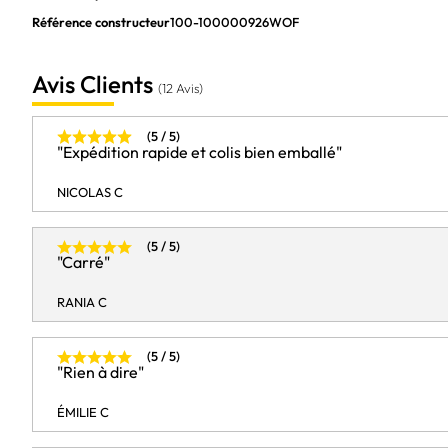
Carte graphique intégrée
Référence constructeur
100-100000926WOF
Adaptateur de carte graphique distinct
Modèle d'adaptateur graphique inclus
Avis Clients
(12 Avis)
Modèle d'adaptateur graphique distinct
(5 / 5)
Caractéristiques
"Expédition rapide et colis bien emballé"
Segment de marché
NICOLAS C
Version des emplacements PCI Express
(5 / 5)
"Carré"
RANIA C
(5 / 5)
"Rien à dire"
ÉMILIE C