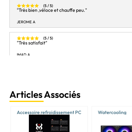
(5 / 5)
"Très bien ,véloce et chauffe peu."
JEROME A
(5 / 5)
"Très satisfait"
IMAD A
(4 / 5)
"RAS"
YOAN D
Articles Associés
(5 / 5)
"Prix top et livraison rapide et conforme Merci"
Accessoire refroidissement PC
Watercooling
THIERRY P