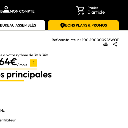
Panier
NS
MON COMPTE
0 article
 BUREAU ASSEMBLÉS
BONS PLANS & PROMOS
Ref constructeur :
100-100000926WOF
ez à votre rythme de
3x
à
36x
,64€
?
/ mois
s principales
GHz
entilateur