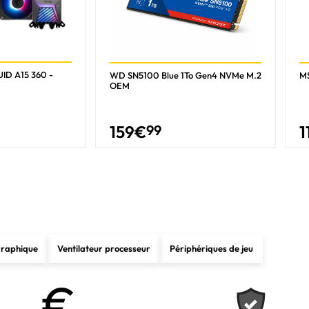
ID A15 360 -
WD SN5100 Blue 1To Gen4 NVMe M.2
M
OEM
159
€
99
1
graphique
Ventilateur processeur
Périphériques de jeu