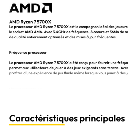
AMD Ryzen 7 5700X
Le
processeur AMD Ryzen 7 5700X
est le compagnon idéal des joueurs
le socket
AMD AM4
. Avec
3.4GHz
de fréquence,
8 coeurs
et
36Mo
de mé
de qualité entièrement optimisés et des mises à jour fréquentes.
Fréquence processeur
Le
processeur AMD Ryzen 7 5700X
a été conçu pour fournir une
fréqu
permet aux utilisateurs de jouer à des jeux exigeants sans tracas. Ave
profiter d'une expérience de jeu fluide même lorsque vous jouez à des j
Gamme processeur
Le processeur AMD Ryzen 7 5700X est un produit de la fameuse gam
travail multitâche fluide et ses performances de jeu puissantes. Avec 
performances dont vous avez besoin pour les tâches les plus exigeantes,
Caractéristiques principales
Nombre de coeurs