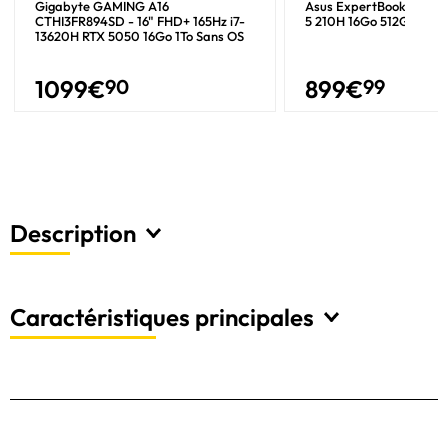
Gigabyte GAMING A16
Asus ExpertBook P1 - 1
CTHI3FR894SD - 16" FHD+ 165Hz i7-
5 210H 16Go 512Go W11
13620H RTX 5050 16Go 1To Sans OS
1099
€
90
899
€
99
Description
Caractéristiques principales