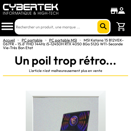
Accueil
>
PC portable
>
PC portable MSI
>
MSI Katana 15 B12VEK-
067FR - 15.6" FHD 144Hz i5-12450H RTX 4050 8Go 512G W11-Seconde
Vie-Très Bon Etat
Un poil trop rétro...
L'article n'est malheureusement plus en vente