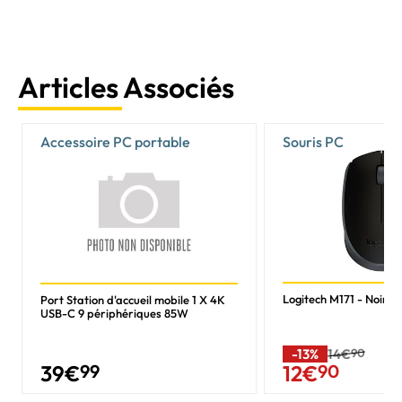
Articles Associés
Accessoire PC portable
Souris PC
Logitech M171 - Noir/Sa
Port Station d'accueil mobile 1 X 4K
USB-C 9 périphériques 85W
-13%
14€
90
39
€
99
12
€
90