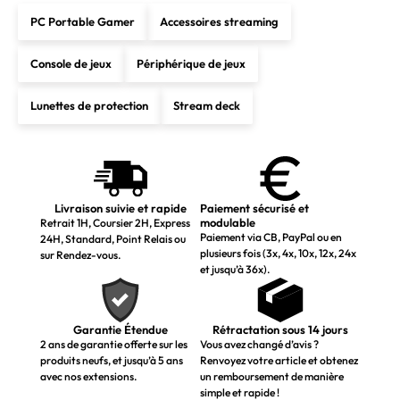
PC Portable Gamer
Accessoires streaming
Console de jeux
Périphérique de jeux
Lunettes de protection
Stream deck
Livraison suivie et rapide
Paiement sécurisé et
modulable
Retrait 1H, Coursier 2H, Express
Paiement via CB, PayPal ou en
24H, Standard, Point Relais ou
plusieurs fois (3x, 4x, 10x, 12x, 24x
sur Rendez-vous.
et jusqu’à 36x).
Garantie Étendue
Rétractation sous 14 jours
2 ans de garantie offerte sur les
Vous avez changé d’avis ?
produits neufs, et jusqu’à 5 ans
Renvoyez votre article et obtenez
avec nos extensions.
un remboursement de manière
simple et rapide !