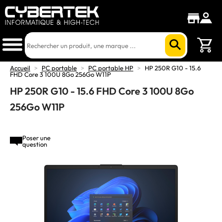
Accueil
>
PC portable
>
PC portable HP
>
HP 250R G10 - 15.6
FHD Core 3 100U 8Go 256Go W11P
HP 250R G10 - 15.6 FHD Core 3 100U 8Go
256Go W11P
Poser une
question