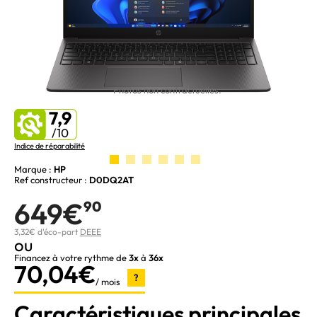
Photos non contractuelles.
7,9
/10
Indice de réparabilité
Marque :
HP
Ref constructeur :
D0DQ2AT
649€
90
3,32€ d'éco-part
DEEE
ou
Financez à votre rythme de
3x
à
36x
70,04€
?
/ mois
Caractéristiques principales