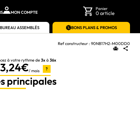
Panier
NS
MON COMPTE
0 article
 BUREAU ASSEMBLÉS
BONS PLANS & PROMOS
Ref constructeur :
90NB17H2-M00DD0
ncez à votre rythme de
3x
à
36x
83,24€
?
/ mois
s principales