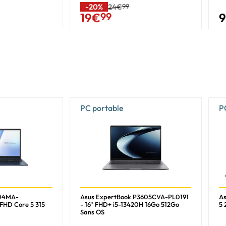
6
-20%
24€
99
9
19
€
99
12
4,6 GHz
2 GHz
L2 & L3
8 Mo
6 Mo
PC portable
P
Oui
AMD Ryzen AI
59 TOPs
50 TOPs
504MA-
Asus ExpertBook P3605CVA-PL0191
As
FHD Core 5 315
- 16" FHD+ i5-13420H 16Go 512Go
5 
Sans OS