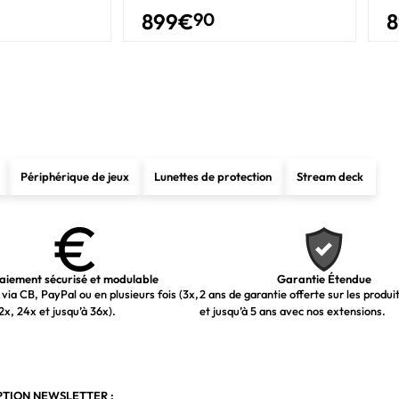
32 Go
899
€
90
8
LPDDR5x-SDRAM
Intégré
32 Go
1 To
Périphérique de jeux
Lunettes de protection
Stream deck
SSD
1 To
1
1 To
aiement sécurisé et modulable
Garantie Étendue
via CB, PayPal ou en plusieurs fois (3x,
2 ans de garantie offerte sur les produi
PCI Express 4.0
2x, 24x et jusqu’à 36x).
et jusqu’à 5 ans avec nos extensions.
Oui
M.2
2280 (22 x 80 mm)
PTION NEWSLETTER :