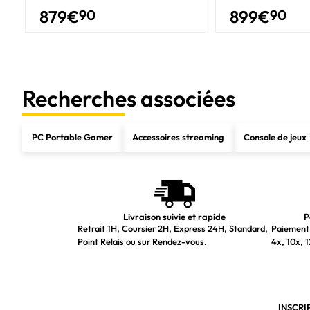
Mémoire interne
879
€
90
899
€
90
Type de mémoire interne
Support de mémoire
Mémoire interne maximale
Recherches associées
Support de stockage
Capacité totale de stockage
PC Portable Gamer
Accessoires streaming
Console de jeux
Supports de stockage
Capacité SDD totale
Nombre de SSD installés
Capacité du Solid State Drive (SSD)
Livraison suivie et rapide
P
Retrait 1H, Coursier 2H, Express 24H, Standard,
Paiement 
Interface du Solid State Drive (SSD)
Point Relais ou sur Rendez-vous.
4x, 10x, 1
NVMe
Facteur de forme SSD
Taille du SSD M.2
INSCRI