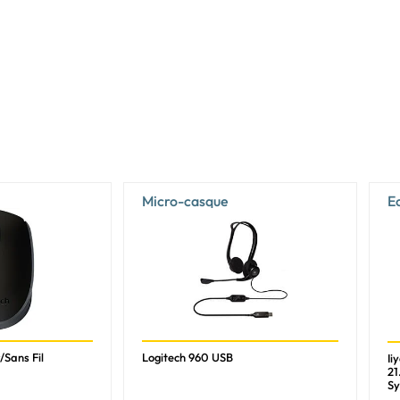
DCI-P3
100%
Oui
0,2 ms
120 Hz
1000000:1
Oui
Micro-casque
E
DisplayHDR True Black 1000
AMD
AMD Ryzen AI 7
AMD Ryzen AI 400 Series
/Sans Fil
Logitech 960 USB
Ii
21
445
Sy