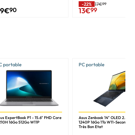
-22%
17€
99
9
€
90
13
€
99
C portable
PC portable
us ExpertBook P1 - 15.6" FHD Core
Asus Zenbook 14" OLED 2.8K i5
210H 16Go 512Go W11P
1240P 16Go 1To W11-Seconde Vi
Très Bon Etat