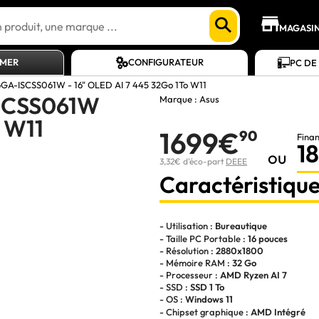
MAGASI
AMER
CONFIGURATEUR
PC DE
A-ISCSS061W - 16" OLED AI 7 445 32Go 1To W11
SCSS061W
Marque :
Asus
o W11
1699€
90
Fina
1
ou
3,32€ d'éco-part
DEEE
Caractéristique
- Utilisation :
Bureautique
- Taille PC Portable :
16 pouces
- Résolution :
2880x1800
- Mémoire RAM :
32 Go
- Processeur :
AMD Ryzen AI 7
- SSD :
SSD 1 To
- OS :
Windows 11
- Chipset graphique :
AMD Intégré