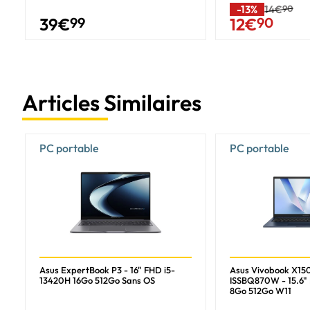
Nombre de coeurs de processeurs
-13%
14€
90
39
€
99
12
€
90
Nombre de threads du processeur
Fréquence du processeur Turbo
Fréquence du processeur
Articles Similaires
Type de cache de processeur
Cache L3
Cache L2
PC portable
PC portable
Unité de traitement neuronal (NPU)
Copilot+ PC
Unité de traitement neuronal (NPU)
Performance totale du processeur jusqu'à
Performances de la NPU jusqu'à
Asus ExpertBook P3 - 16" FHD i5-
Asus Vivobook X1
13420H 16Go 512Go Sans OS
ISSBQ870W - 15.6" 
Mémoire
8Go 512Go W11