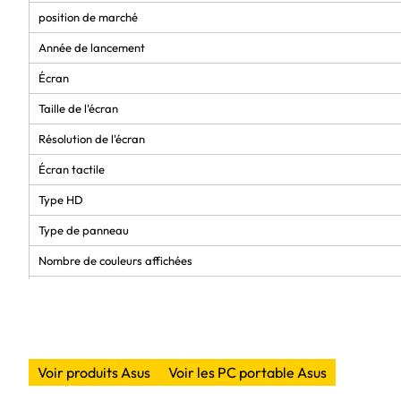
position de marché
Année de lancement
Écran
Taille de l'écran
Résolution de l'écran
Écran tactile
Type HD
Type de panneau
Nombre de couleurs affichées
Format d'image
Surface d'affichage
Luminosité de l'écran
Voir produits Asus
Voir les PC portable Asus
Luminosité d’affichage maximum (HDR)