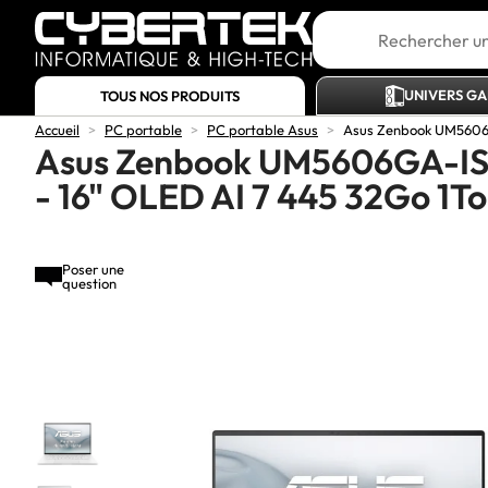
UNIVERS G
TOUS NOS PRODUITS
Accueil
>
PC portable
>
PC portable Asus
>
Asus Zenbook UM5606G
Asus Zenbook UM5606GA-I
- 16" OLED AI 7 445 32Go 1T
Poser une
question