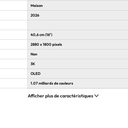
Maison
2026
40,6 cm (16")
2880 x 1800 pixels
Non
3K
OLED
1.07 milliards de couleurs
16:10
Brillant
500 cd/m²
1000 cd/m²