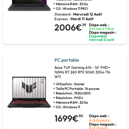
Mémoire RAM : 32 Go
OS : Windows 11 PRO
Standard :
Mercredi 12 Août
Express :
Mardi 11 Août
2006€
39
Dispo web :
Dernière Pièce
Dispo magasin :
Disponible
mercredi 12 août
PC portable
Asus
TUF Gaming A16 - 16" FHD+
165Hz R7 260 RTX 5060 32Go 1To
W11
Utilisation : Gamer
Taille PC Portable : 16 pouces
Résolution : 1920x1200
Résolution : FHD+
Mémoire RAM : 32 Go
OS : Windows 11
1699€
90
Dispo web :
4 à 6 jours
Dispo magasin :
10 à 12 jours