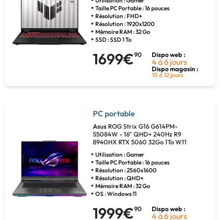
Utilisation : Gamer
Taille PC Portable : 16 pouces
Résolution : FHD+
Résolution : 1920x1200
Mémoire RAM : 32 Go
SSD : SSD 1 To
1699€
90
Dispo web :
4 à 6 jours
Dispo magasin :
10 à 12 jours
PC portable
Asus
ROG Strix G16 G614PM-
S5084W - 16" QHD+ 240Hz R9
8940HX RTX 5060 32Go 1To W11
Utilisation : Gamer
Taille PC Portable : 16 pouces
Résolution : 2560x1600
Résolution : QHD+
Mémoire RAM : 32 Go
OS : Windows 11
1999€
90
Dispo web :
4 à 6 jours