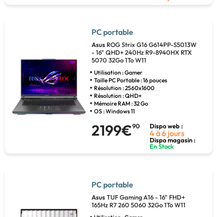
PC portable
Asus
ROG Strix G16 G614PP-S5013W
- 16" QHD+ 240Hz R9-8940HX RTX
5070 32Go 1To W11
Utilisation : Gamer
Taille PC Portable : 16 pouces
Résolution : 2560x1600
Résolution : QHD+
Mémoire RAM : 32 Go
OS : Windows 11
2199€
90
Dispo web :
4 à 6 jours
Dispo magasin :
En Stock
PC portable
Asus
TUF Gaming A16 - 16" FHD+
165Hz R7 260 5060 32Go 1To W11