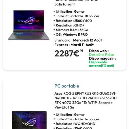
Satisfaisant
Utilisation : Gamer
Taille PC Portable : 18 pouces
Résolution : 2560x1600
Résolution : QHD+
Mémoire RAM : 32 Go
OS : Windows 11 PRO
Standard :
Mercredi 12 Août
Express :
Mardi 11 Août
2287€
91
Dispo web :
Dernière Pièce
Dispo magasin :
Disponible
mercredi 12 août
PC portable
Asus
ROG ZEPHYRUS G16 GU603VI-
N4080X - 16" QHD 240Hz i7-13620H
RTX 4070 32Go 1To W11P-Seconde
Vie-Etat Sa
Utilisation : Gamer
Taille PC Portable : 16 pouces
Résolution : WQHD/QHD
Résolution : 2560x1600