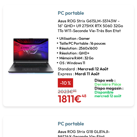
PC portable
Asus
ROG Strix G615LM-S5143W -
16" QHD+ U9 275HX RTX 5060 32Go
1To W11-Seconde Vie-Très Bon Etat
Utilisation : Gamer
Taille PC Portable : 16 pouces
Résolution : 2560x1600
Résolution : QHD+
Mémoire RAM : 32 Go
OS : Windows 11
Standard :
Mercredi 12 Août
Express :
Mardi 11 Août
Dispo web :
-10 %
Dernière Pièce
Dispo magasin :
2023€
91
Disponible
1811€
48
mercredi 12 août
PC portable
Asus
ROG Strix G18 GL814JI-
N6124X-Seconde Vie-Etat