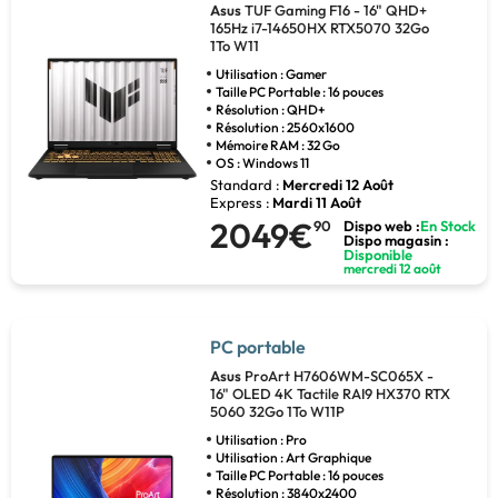
Asus
TUF Gaming F16 - 16" QHD+
165Hz i7-14650HX RTX5070 32Go
1To W11
Utilisation : Gamer
Taille PC Portable : 16 pouces
Résolution : QHD+
Résolution : 2560x1600
Mémoire RAM : 32 Go
OS : Windows 11
Standard :
Mercredi 12 Août
Express :
Mardi 11 Août
2049€
90
Dispo web :
En Stock
Dispo magasin :
Disponible
mercredi 12 août
PC portable
Asus
ProArt H7606WM-SC065X -
16" OLED 4K Tactile RAI9 HX370 RTX
5060 32Go 1To W11P
Utilisation : Pro
Utilisation : Art Graphique
Taille PC Portable : 16 pouces
Résolution : 3840x2400