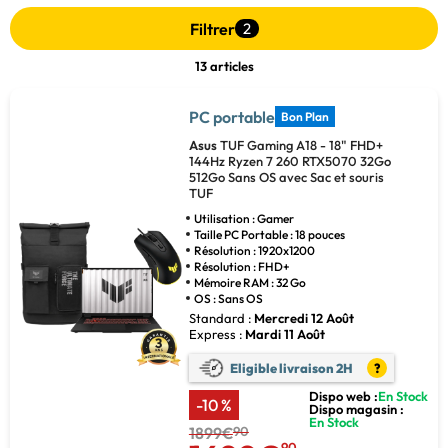
Filtrer
2
13 articles
PC portable
Bon Plan
Asus
TUF Gaming A18 - 18" FHD+
144Hz Ryzen 7 260 RTX5070 32Go
512Go Sans OS avec Sac et souris
TUF
Utilisation : Gamer
Taille PC Portable : 18 pouces
Résolution : 1920x1200
Résolution : FHD+
Mémoire RAM : 32 Go
OS : Sans OS
Standard :
Mercredi 12 Août
Express :
Mardi 11 Août
Eligible livraison 2H
?
Dispo web :
En Stock
-10 %
Dispo magasin :
En Stock
1899€
90
90