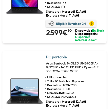
Résolution : 4K
SSD : SSD 1 To
Standard :
Mercredi 12 Août
Express :
Mardi 11 Août
Eligible livraison 2H
?
2599€
90
Dispo web :
En Stock
Dispo magasin :
Disponible
mercredi 12 août
PC portable
Asus
Zenbook 14 OLED UM3406KA-
QD281X - 14" OLED FHD+ Ryzen AI 7
350 32Go 512Go W11P
Utilisation : Pro
Taille PC Portable : 14 pouces
Résolution : 1920x1200
Résolution : FHD+
Mémoire RAM : 32 Go
SSD : SSD 240/256 Go
Standard :
Mercredi 12 Août
Express :
Mardi 11 Août