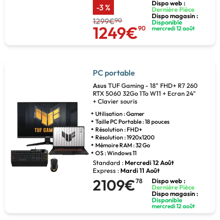
Dispo web :
-3 %
Dernière Pièce
Dispo magasin :
1299€
90
Disponible
1249€
90
mercredi 12 août
PC portable
Asus
TUF Gaming - 18" FHD+ R7 260
RTX 5060 32Go 1To W11 + Ecran 24"
+ Clavier souris
Utilisation : Gamer
Taille PC Portable : 18 pouces
Résolution : FHD+
Résolution : 1920x1200
Mémoire RAM : 32 Go
OS : Windows 11
Standard :
Mercredi 12 Août
Express :
Mardi 11 Août
2109€
78
Dispo web :
Dernière Pièce
Dispo magasin :
Disponible
mercredi 12 août