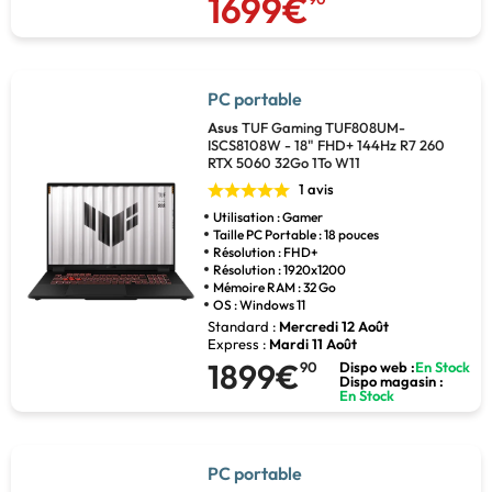
1699€
PC portable
Asus
TUF Gaming TUF808UM-
ISCS8108W - 18" FHD+ 144Hz R7 260
RTX 5060 32Go 1To W11
1 avis
Utilisation : Gamer
Taille PC Portable : 18 pouces
Résolution : FHD+
Résolution : 1920x1200
Mémoire RAM : 32 Go
OS : Windows 11
Standard :
Mercredi 12 Août
Express :
Mardi 11 Août
1899€
90
Dispo web :
En Stock
Dispo magasin :
En Stock
PC portable