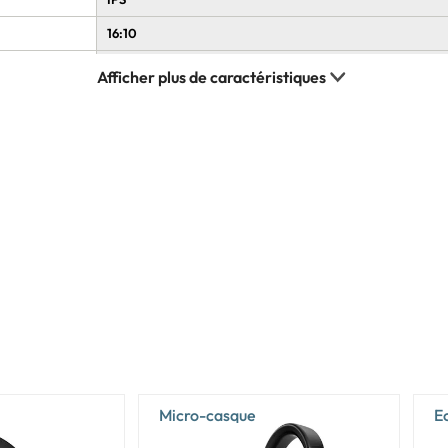
16:10
400 cd/m²
sRGB
100%
165 Hz
Intel
Intel Core Ultra 9
Intel Core Ultra (Series 2)
275HX
24
24
Micro-casque
E
5,4 GHz