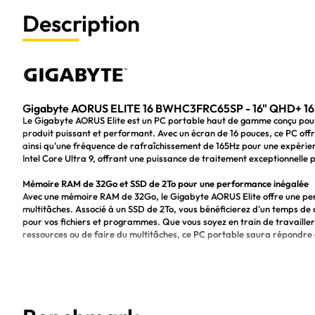
Description
Gigabyte AORUS ELITE 16 BWHC3FRC65SP - 16" QHD+ 165
Le Gigabyte AORUS Elite est un PC portable haut de gamme conçu pour l
produit puissant et performant. Avec un écran de 16 pouces, ce PC offr
ainsi qu'une fréquence de rafraîchissement de 165Hz pour une expérience
Intel Core Ultra 9, offrant une puissance de traitement exceptionnelle p
Mémoire RAM de 32Go et SSD de 2To pour une performance inégalée
Avec une mémoire RAM de 32Go, le Gigabyte AORUS Elite offre une perf
multitâches. Associé à un SSD de 2To, vous bénéficierez d'un temps d
pour vos fichiers et programmes. Que vous soyez en train de travailler
ressources ou de faire du multitâches, ce PC portable saura répondre
Un design élégant et robuste pour un usage professionnel
Le Gigabyte AORUS Elite 16 16" arbore un design élégant dans une couleur
professionnels qui veulent allier puissance et style. Avec un poids net de
déplacements professionnels. Sa gamme NVIDIA Studio et son système 
environnement de travail fiable et efficace pour tous vos projets.