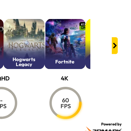
Hogwarts
Cyberpunk
Fortnite
Legacy
2077
QHD
4K
-
60
PS
FPS
Powered by