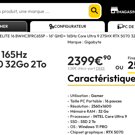
MAGASI
AMER
CONFIGURATEUR
PC DE
ELITE 16 BWHC3FRC65SP - 16" QHD+ 165Hz Core Ultra 9 275HX RTX 5070 3
Marque :
Gigabyte
 165Hz
2399€
90
Fin
0 32Go 2To
2
ou
3,58€ d'éco-part
DEEE
Caractéristique
- Utilisation :
Gamer
- Taille PC Portable :
16 pouces
- Résolution :
2560x1600
- Mémoire RAM :
32 Go
- Processeur :
INTEL Core Ultra 9
- SSD :
SSD 2 To
- OS :
Windows 11 PRO
- Chipset graphique :
RTX 5070