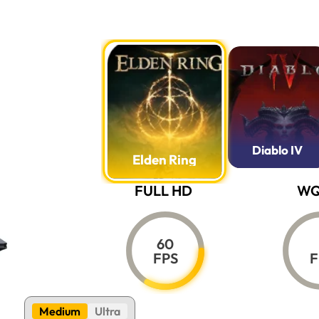
/2T/W11 P
 Ultra 9
images claires et fluides
 un environnement de travail fiable
/W11 P est un choix de premier ordre pour les
 de gamme. Avec ses performances exceptionnelles, sa
 ce dont vous avez besoin pour mener à bien vos projets avec
Diablo IV
érience informatique de qualité supérieure.
Elden Ring
FULL HD
W
60
FPS
F
Medium
Ultra