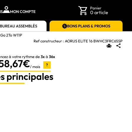
Panier
NS
MON COMPTE
0 article
 BUREAU ASSEMBLÉS
BONS PLANS & PROMOS
2Go 2To W11P
Ref constructeur :
AORUS ELITE 16 BWHC3FRC65SP
ancez à votre rythme de
3x
à
36x
58,67€
?
/ mois
s principales