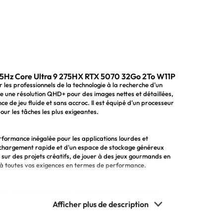
Hz Core Ultra 9 275HX RTX 5070 32Go 2To W11P
es professionnels de la technologie à la recherche d'un
e une résolution QHD+ pour des images nettes et détaillées,
 de jeu fluide et sans accroc. Il est équipé d'un processeur
our les tâches les plus exigeantes.
ormance inégalée pour les applications lourdes et
e chargement rapide et d'un espace de stockage généreux
 sur des projets créatifs, de jouer à des jeux gourmands en
 à toutes vos exigences en termes de performance.
 gris métallique, ce qui en fait un choix idéal pour les
 2 à 2,5kg, il est facile à transporter lors de vos
d'exploitation Windows 11 PRO vous offrent un