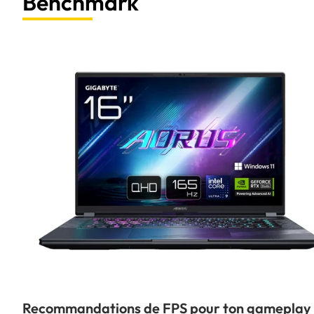
Benchmark
Avantages du Gigabyte AORUS Elite 16 16" QHD+/165Hz/5070/U9/32G
Puissance de traitement exceptionnelle avec un processeur Intel Core
Mémoire RAM de 32Go et SSD de 2To pour une performance inégalée
Résolution QHD+ et fréquence de rafraîchissement de 165Hz pour des 
Design élégant et robuste, idéal pour un usage professionnel
Gamme NVIDIA Studio et système d'exploitation Windows 11 PRO pour
En somme, le Gigabyte AORUS Elite 16 16" QHD+/165Hz/5070/U9/32G/2T
professionnels de la technologie à la recherche d'un PC portable haut
conception élégante et ses fonctionnalités avancées, il vous offre tout
facilité et efficacité. Commandez dès maintenant et profitez d'une exp
Recommandations de FPS pour ton gameplay