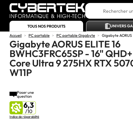
UNIVERS G
TOUS NOS PRODUITS
Accueil
>
PC portable
>
PC portable Gigabyte
>
Gigabyte AORUS 
Gigabyte AORUS ELITE 16
BWHC3FRC65SP - 16" QHD+
Core Ultra 9 275HX RTX 507
W11P
Poser une
question
6,3
/10
Indice de réparabilité