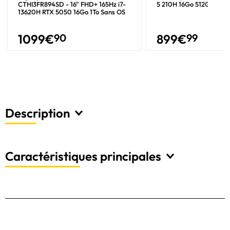
CTHI3FR894SD - 16" FHD+ 165Hz i7-
5 210H 16Go 512Go W11
13620H RTX 5050 16Go 1To Sans OS
1099
€
90
899
€
99
Description
Caractéristiques principales