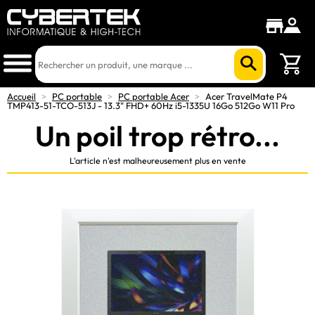
Accueil
>
PC portable
>
PC portable Acer
>
Acer TravelMate P4
TMP413-51-TCO-513J - 13.3" FHD+ 60Hz i5-1335U 16Go 512Go W11 Pro
Un poil trop rétro...
L'article n'est malheureusement plus en vente