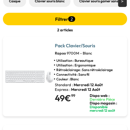
Casque
Clavier souris blanc
Clavier souris gamer sans fil
Filtrer
2
2 articles
Pack Clavier/Souris
Rapoo
9700M - Blanc
Utilisation : Bureautique
Utilisation : Ergonomique
Rétroéclairage : Sans rétroéclairage
Connectivité : Sans fil
Couleur : Blanc
Standard :
Mercredi 12 Août
Express :
Mercredi 12 Août
49€
99
Dispo web :
Dernière Pièce
Dispo magasin :
Disponible
mercredi 12 août