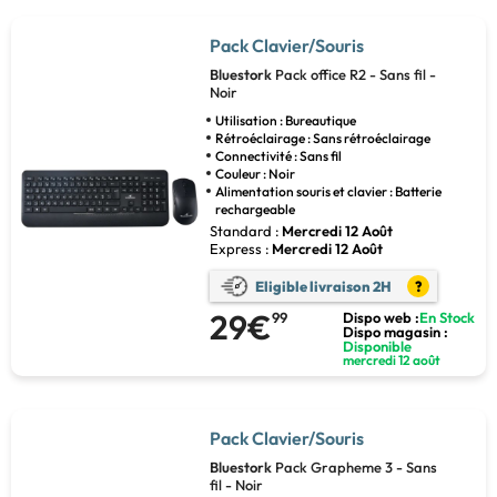
Pack Clavier/Souris
Bluestork
Pack office R2 - Sans fil -
Noir
Utilisation : Bureautique
Rétroéclairage : Sans rétroéclairage
Connectivité : Sans fil
Couleur : Noir
Alimentation souris et clavier : Batterie
rechargeable
Standard :
Mercredi 12 Août
Express :
Mercredi 12 Août
Eligible livraison 2H
?
29€
99
Dispo web :
En Stock
Dispo magasin :
Disponible
mercredi 12 août
Pack Clavier/Souris
Bluestork
Pack Grapheme 3 - Sans
fil - Noir