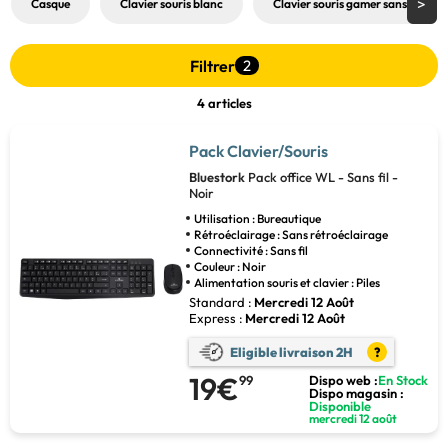
Casque
Clavier souris blanc
Clavier souris gamer sans fil
Filtrer
2
4 articles
Pack Clavier/Souris
Bluestork
Pack office WL - Sans fil -
Noir
Utilisation : Bureautique
Rétroéclairage : Sans rétroéclairage
Connectivité : Sans fil
Couleur : Noir
Alimentation souris et clavier : Piles
Standard :
Mercredi 12 Août
Express :
Mercredi 12 Août
Eligible livraison 2H
?
19€
99
Dispo web :
En Stock
Dispo magasin :
Disponible
mercredi 12 août