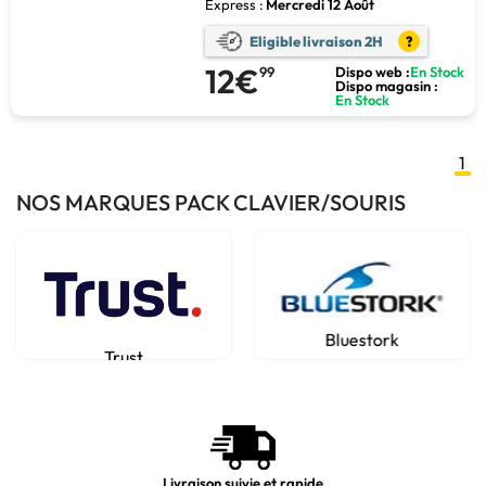
Express :
Mercredi 12 Août
Eligible livraison 2H
?
12€
99
Dispo web :
En Stock
Dispo magasin :
En Stock
1
NOS MARQUES PACK CLAVIER/SOURIS
Bluestork
Trust
Livraison suivie et rapide