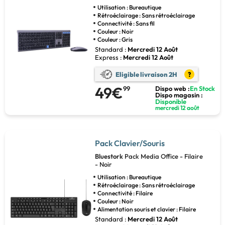
Utilisation : Bureautique
Rétroéclairage : Sans rétroéclairage
Connectivité : Sans fil
Couleur : Noir
Couleur : Gris
Standard :
Mercredi 12 Août
Express :
Mercredi 12 Août
Eligible livraison 2H
?
49€
99
Dispo web :
En Stock
Dispo magasin :
Disponible
mercredi 12 août
Pack Clavier/Souris
Bluestork
Pack Media Office - Filaire
- Noir
Utilisation : Bureautique
Rétroéclairage : Sans rétroéclairage
Connectivité : Filaire
Couleur : Noir
Alimentation souris et clavier : Filaire
Standard :
Mercredi 12 Août