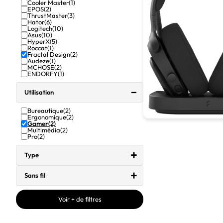
Cooler Master
(1)
EPOS
(2)
ThrustMaster
(3)
Hator
(6)
Logitech
(10)
Asus
(10)
HyperX
(5)
Roccat
(1)
Fractal Design
(2)
Audeze
(1)
MCHOSE
(2)
ENDORFY
(1)
Utilisation
Bureautique
(2)
Ergonomique
(2)
Gamer
(2)
Multimédia
(2)
Pro
(2)
Type
Sans fil
Voir + de filtres