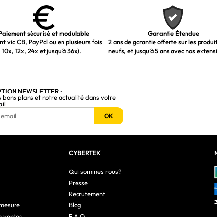
Paiement sécurisé et modulable
Garantie Étendue
t via CB, PayPal ou en plusieurs fois
2 ans de garantie offerte sur les produi
 10x, 12x, 24x et jusqu’à 36x).
neufs, et jusqu’à 5 ans avec nos extens
PTION NEWSLETTER :
s bons plans et notre actualité dans votre
ail
OK
CYBERTEK
Qui sommes nous?
Presse
Recrutement
 mesure
Blog
e ventes
F.A.Q