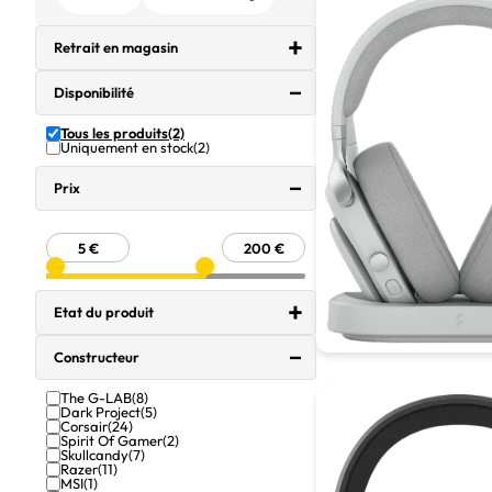
Retrait en magasin
Disponibilité
Tous les produits
(2)
Uniquement en stock
(2)
Prix
Etat du produit
Constructeur
The G-LAB
(8)
Dark Project
(5)
Corsair
(24)
Spirit Of Gamer
(2)
Skullcandy
(7)
Razer
(11)
MSI
(1)