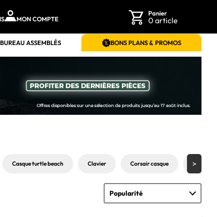
Panier
NS
MON COMPTE
0 article
 BUREAU ASSEMBLÉS
BONS PLANS & PROMOS
Casque turtle beach
Clavier
Corsair casque
Ecran PC