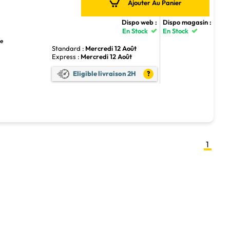
Ajouter Au Panier
Dispo web :
Dispo magasin :
En Stock
En Stock
ue
Standard :
Mercredi 12 Août
Express :
Mercredi 12 Août
Eligible livraison 2H
?
1