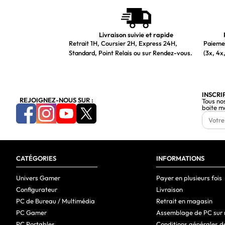
Livraison suivie et rapide
Retrait 1H, Coursier 2H, Express 24H,
Paiemen
Standard, Point Relais ou sur Rendez-vous.
(3x, 4x,
INSCRI
REJOIGNEZ-NOUS SUR :
Tous no
boite m
CATÉGORIES
INFORMATIONS
Univers Gamer
Payer en plusieurs fois
Configurateur
Livraison
PC de Bureau / Multimédia
Retrait en magasin
PC Gamer
Assemblage de PC sur
PC Portables
Conditions générales d