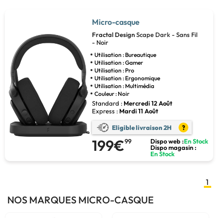
Micro-casque
Fractal Design
Scape Dark - Sans Fil
- Noir
Utilisation : Bureautique
Utilisation : Gamer
Utilisation : Pro
Utilisation : Ergonomique
Utilisation : Multimédia
Couleur : Noir
Standard :
Mercredi 12 Août
Express :
Mardi 11 Août
Eligible livraison 2H
?
199€
99
Dispo web :
En Stock
Dispo magasin :
En Stock
1
NOS MARQUES MICRO-CASQUE